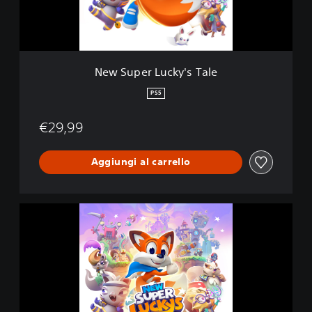
L
u
c
k
y
New Super Lucky's Tale
'
s
PS5
T
a
€29,99
l
e
Aggiungi al carrello
N
e
w
S
u
p
e
r