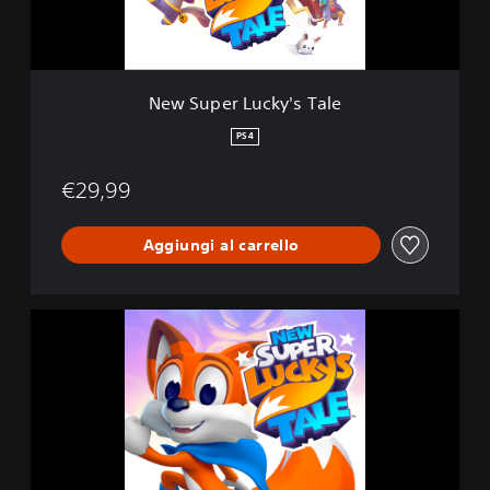
L
u
c
k
y
New Super Lucky's Tale
'
s
PS4
T
a
€29,99
l
e
Aggiungi al carrello
N
e
w
S
u
p
e
r
L