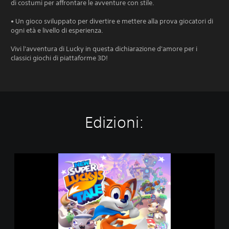
di costumi per affrontare le avventure con stile.
• Un gioco sviluppato per divertire e mettere alla prova giocatori di
ogni età e livello di esperienza.
Vivi l'avventura di Lucky in questa dichiarazione d'amore per i
classici giochi di piattaforme 3D!
Edizioni:
N
e
w
S
u
p
e
r