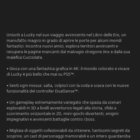
Unisciti a Lucky nel suo viaggio avvincente nel Libro delle Ere, un
manufatto magico in grado di aprire le porte per alcuni mondi
fantastici. Incontra nuovi amici, esplora territori avvincenti e
recupera le pagine mancanti dal malvagio stregone Jinx e dalla sua
malefica Cucciolata.
• Gioca con una fantastica grafica in 4K: il mondo colorato e vivace
di Lucky è più bello che mai su PS5™.
• Senti ogni mossa: salta, colpisci con la coda e scava con le nuove
funzionalità del controller DualSense™.
• Un gameplay estremamente variegato che spazia da scenari
esplorabili in 3D a livelli avventurosi legati alla storia, sfide a
scorrimento orizzontale in 2D, mini-giochi divertenti, enigmi
impegnativi e avvincenti battaglie contro i boss.
• Migliaia di oggetti collezionabili da ottenere, tantissimi segreti da
scoprire, un cast di personaggi memorabili e un intero guardaroba