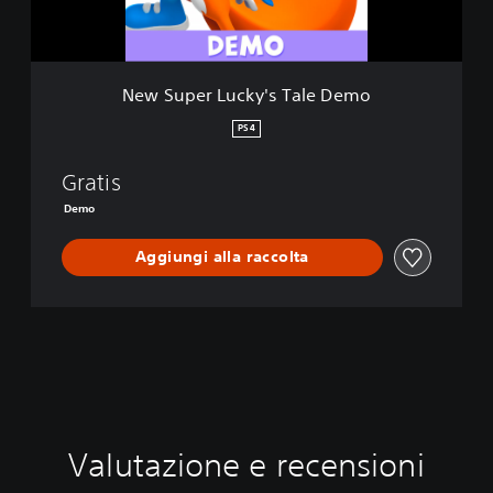
u
c
k
y
New Super Lucky's Tale Demo
'
s
PS4
T
a
Gratis
l
e
Demo
D
e
Aggiungi alla raccolta
m
o
Valutazione e recensioni