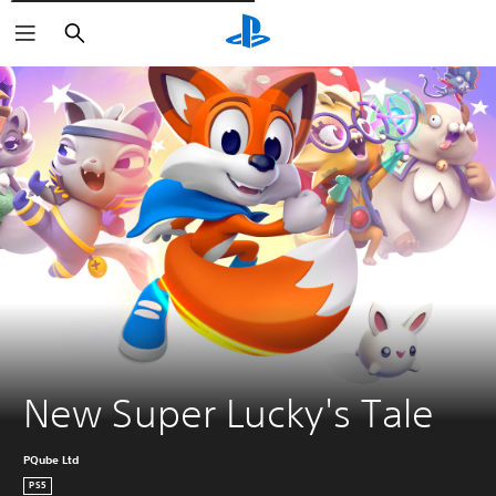
Cerca
New Super Lucky's Tale
PQube Ltd
PS5