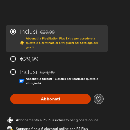
Inclusi
€29,99
Scontato dal prezzo originale di €29,99
Abbonati a PlayStation Plus Extra per accedere a
questo e a centinaia di altri giochi nel Catalogo dei
giochi
€29,99
Inclusi
€29,99
Scontato dal prezzo originale di €29,99
Abbonati a Ubisoft+ Classics per scaricare questo e
altri giochi
Abbonati
Abbonamento a PS Plus richiesto per giocare online
Supporta fino a 6 giocatori online con PS Plus