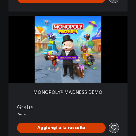
M
O
N
O
P
O
L
Y
®
M
A
D
N
MONOPOLY® MADNESS DEMO
E
S
S
Gratis
D
Demo
E
M
Aggiungi alla raccolta
O