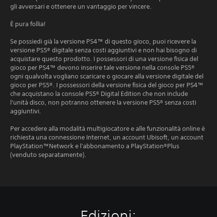
gli avversari e ottenere un vantaggio per vincere.
È pura follia!
Se possiedi già la versione PS4™ di questo gioco, puoi ricevere la
versione PS5® digitale senza costi aggiuntivi e non hai bisogno di
acquistare questo prodotto. I possessori di una versione fisica del
gioco per PS4™ devono inserire tale versione nella console PS5®
ogni qualvolta vogliano scaricare o giocare alla versione digitale del
gioco per PS5®. I possessori della versione fisica del gioco per PS4™
che acquistano la console PS5® Digital Edition che non include
l'unità disco, non potranno ottenere la versione PS5® senza costi
aggiuntivi.
Per accedere alla modalità multigiocatore e alle funzionalità online è
richiesta una connessione Internet, un account Ubisoft, un account
PlayStation™Network e l'abbonamento a PlayStation®Plus
(venduto separatamente).
Edizioni: