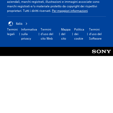
aziendali, marchi registrati, illustrazioni e immagini associate sono
marchi registrati e/o materiale protetto da copyright dei rispettivi
proprietari. Tutti i diritti riservati.
Per maggiori informazioni
Italia
Termini
Informativa
Termini
Mappa
Politica
Termini
legali
sulla
d'uso del
del
dei
d'uso del
privacy
sito Web
sito
cookie
Software