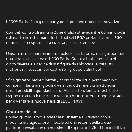
LEGO® Party! è un gioco party per 4 persone nuovo e innovativo!
Competi contro gli amici in Zone di sfida stravaganti e 60 minigiochi
esilaranti che richiamano tutti i tuoi set LEGO preferiti, come LEGO
Pirates, LEGO Space, LEGO NINJAGO® e altri ancora.
Unisciti ai tuoi amici online su qualsiasi piattaforma o fai gruppo per
una serata all'insegna di LEGO Party. Grazie a tante modalità di
gioco diverse e a decine di minifigure da sbloccare, avrai tutti i
mattoncini necessari per costruire il gruppo definitivo!
Sfida giocatori vicini e lontani, personalizza il tuo personaggio e
competi in tanti minigiochi diversi per ottenere più mattoncini
dorati possibili a qualsiasi costo! Ma fa' attenzione ai mostri, alle
trappole e ai tacchini arrosto volanti che incontrerai lungo la strada
per diventare la nuova stella di LEGO Party!
Gioca a modo tuo!
Coinvolgi i tuoi amici e scatenatevi insieme sul divano con la
modalità multigiocatore in locale od online con quella cross-
platform pensata per un massimo di 4 giocatori. Che il tuo obiettivo