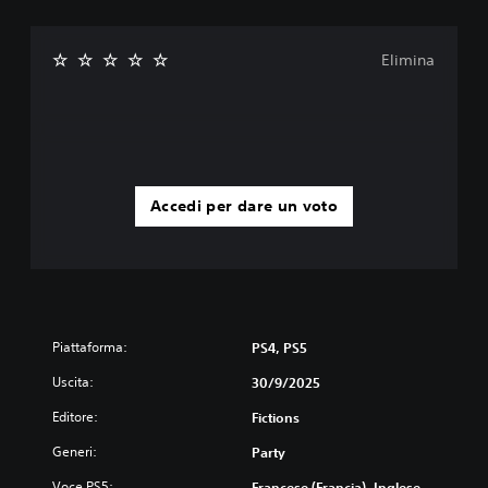
Elimina
Accedi per dare un voto
Piattaforma:
PS4, PS5
Uscita:
30/9/2025
Editore:
Fictions
Generi:
Party
Voce PS5:
Francese (Francia), Inglese,