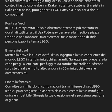
sia totalizzare il punteggio migliore in Calcio spaziale, cimentarti
contro il fastidioso kraken in Kraken rotante o scatenarti in pista in
Balla che ti passa, puoi goderti LEGO Party sia in solitaria che in
compagnia!
Punta all'oro!
In LEGO Party! avrai un solo obiettivo: ottenere più mattoncini
dorati di tutti gli altri! Usa Potenza+ per avere la meglio e piazza
trappole per sabotare i tuoi avversari nelle tante Zone di sfida
personalizzabili a tema LEGO.
È meraviglioso!
Metti alla prova la tua velocità, il tuo ingegno e la tua esperienza del
mondo LEGO in tanti minigiochi esilaranti. Gareggia per preparare la
cena per gli alieni, corri per fuggire da tombe che crollano, sfreccia
su piste di rally e molto altro ancora in 60 minigiochi diversi e
divertentissimi.
Libera la fantasia!
Con oltre un miliardo di combinazioni tra minifigure di set LEGO
iconici, puoi scegliere un aspetto classico o creare la tua minifigure
unica e irripetibile. Sfoggia la tua creazione nella prossima sessione
di gioco!