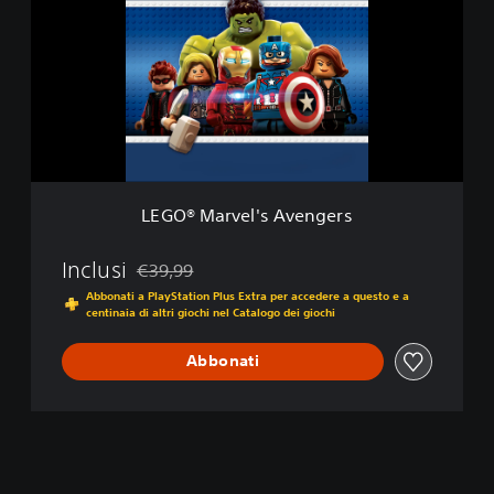
z
O
i
®
o
M
n
a
e
r
d
v
e
e
l
l
u
'
x
s
e
LEGO® Marvel's Avengers
A
v
e
Inclusi
€39,99
Scontato dal prezzo originale di €39,99
n
Abbonati a PlayStation Plus Extra per accedere a questo e a
g
centinaia di altri giochi nel Catalogo dei giochi
e
r
Abbonati
s