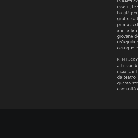
In Kentuck
insetti, l
ha già per
grotte sot
primo acch
anni alla 
giovane do
un'aquila 
ovunque e 
KENTUCKY 
atti, con 
incisi da 
da teatro,
questa stor
comunità 