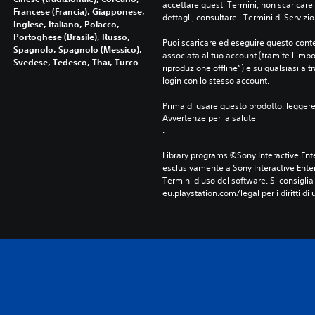
accettare questi Termini, non scaricare 
Francese (Francia), Giapponese,
dettagli, consultare i Termini di Servizio
Inglese, Italiano, Polacco,
Portoghese (Brasile), Russo,
Puoi scaricare ed eseguire questo conte
Spagnolo, Spagnolo (Messico),
associata al tuo account (tramite l'imp
Svedese, Tedesco, Thai, Turco
riproduzione offline”) e su qualsiasi alt
login con lo stesso account.
Prima di usare questo prodotto, legger
Avvertenze per la salute
.
Library programs ©Sony Interactive Ente
esclusivamente a Sony Interactive Enter
Termini d'uso del software. Si consiglia d
eu.playstation.com/legal per i diritti di 