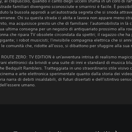
y, al crepuscolo, quando il canto degli uccelli sfuma in un coro di ra
e strade familiari divengono sconosciute e smarrirsi è facile. È possibi
duto la bussola approdi a un'autostrada segreta che si snoda attrav
terranee. Chi su questa strada ci abita e lavora non appare meno st
ito, ma acquisisce presto un che di familiare: l'automobilista in là c
sua ultima consegna per un negozio di antiquariato prossimo alla rov
nna che ripara TV obsolete circondata da spettri; il ragazzo che ha
gigante; i robot musicisti; l'invisibile compagnia elettrica che si ann
le comunità che, ridotte all'osso, si dibattono per sfuggire alla sua
ROUTE ZERO: TV EDITION è un'avventura intrisa di realismo magico
brani elettronici da brividi e una suite di inni e standard di musica b
The Bedquilt Ramblers. Tratteggiata in uno straordinario stile visivo 
 cinema e arte elettronica sperimentale quanto dalla storia dei video
ia narra di debiti insaldabili, di futuri disertati e dell'istintivo senso
dell'essere umano.