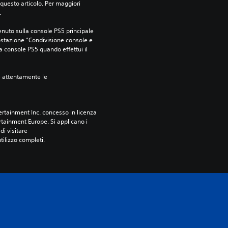
questo articolo. Per maggiori 
.
nuto sulla console PS5 principale 
ostazione “Condivisione console e 
ra console PS5 quando effettui il 
e attentamente le 
rtainment Inc. concesso in licenza 
tainment Europe. Si applicano i 
i visitare 
utilizzo completi.