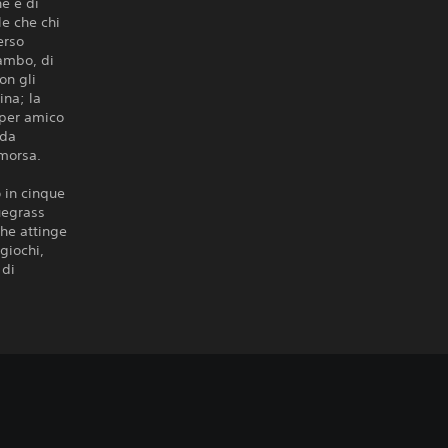
ne e di
le che chi
erso
rambo, di
on gli
ina; la
 per amico
ida
 morsa.
 in cinque
luegrass
che attinge
giochi,
 di