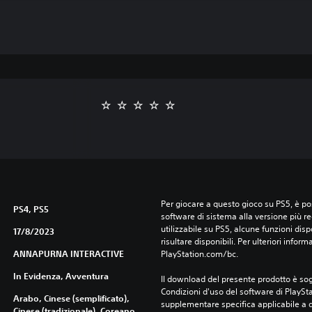
Per giocare a questo gioco su PS5, è pos
PS4, PS5
software di sistema alla versione più r
utilizzabile su PS5, alcune funzioni dis
17/8/2023
risultare disponibili. Per ulteriori inform
ANNAPURNA INTERACTIVE
PlayStation.com/bc.
In Evidenza, Avventura
Il download del presente prodotto è sogg
Condizioni d'uso del software di PlaySta
Arabo, Cinese (semplificato),
supplementare specifica applicabile a qu
Cinese (tradizionale), Coreano,