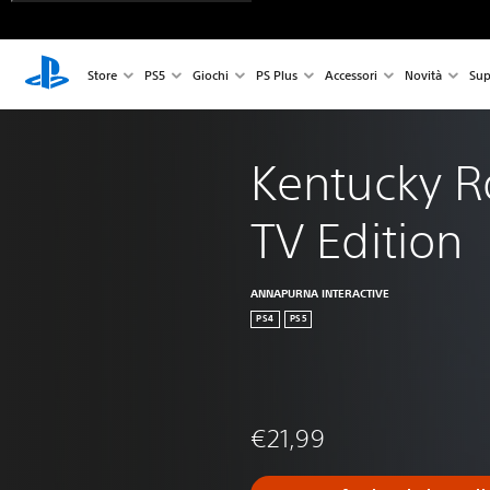
Store
PS5
Giochi
PS Plus
Accessori
Novità
Sup
Kentucky R
TV Edition
ANNAPURNA INTERACTIVE
PS4
PS5
€21,99