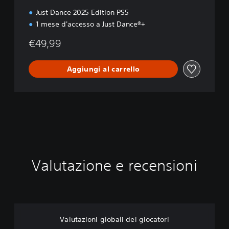
i
Just Dance 2025 Edition PS5
t
1 mese d'accesso a Just Dance®+
i
o
€49,99
n
Aggiungi al carrello
Valutazione e recensioni
Valutazioni globali dei giocatori