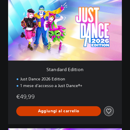
D
t
a
a
n
n
c
d
e
a
r
d
E
d
i
t
i
Standard Edition
o
n
Just Dance 2026 Edition
1 mese d'accesso a Just Dance®+
€49,99
Aggiungi al carrello