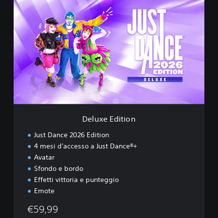
D
e
l
u
x
e
E
d
i
t
i
o
n
Deluxe Edition
Just Dance 2026 Edition
4 mesi d'accesso a Just Dance®+
Avatar
Sfondo e bordo
Effetti vittoria e punteggio
Emote
€59,99