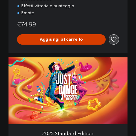
Effetti vittoria e punteggio
Emote
€74,99
Aggiungi al carrello
2
0
2
5
S
t
a
n
d
a
r
d
E
2025 Standard Edition
d