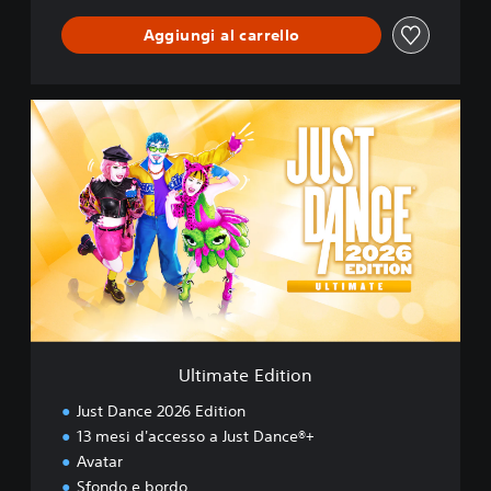
Aggiungi al carrello
U
l
t
i
m
a
t
e
E
d
i
t
i
Ultimate Edition
o
n
Just Dance 2026 Edition
13 mesi d'accesso a Just Dance®+
Avatar
Sfondo e bordo