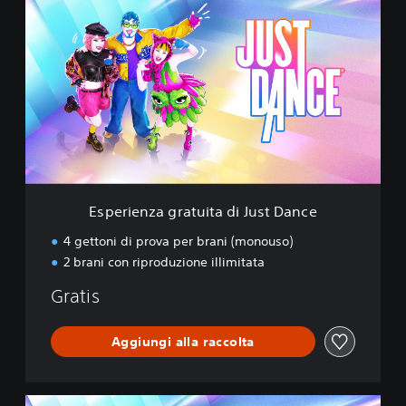
s
p
e
r
i
e
n
z
a
g
r
a
Esperienza gratuita di Just Dance
t
u
4 gettoni di prova per brani (monouso)
i
2 brani con riproduzione illimitata
t
a
Gratis
d
i
J
Aggiungi alla raccolta
u
s
t
S