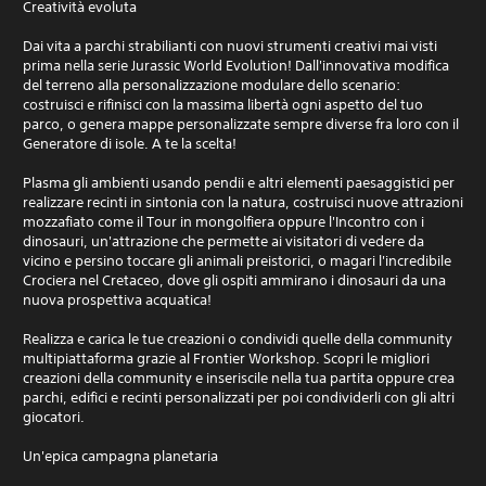
Creatività evoluta
Dai vita a parchi strabilianti con nuovi strumenti creativi mai visti
prima nella serie Jurassic World Evolution! Dall'innovativa modifica
del terreno alla personalizzazione modulare dello scenario:
costruisci e rifinisci con la massima libertà ogni aspetto del tuo
parco, o genera mappe personalizzate sempre diverse fra loro con il
Generatore di isole. A te la scelta!
Plasma gli ambienti usando pendii e altri elementi paesaggistici per
realizzare recinti in sintonia con la natura, costruisci nuove attrazioni
mozzafiato come il Tour in mongolfiera oppure l'Incontro con i
dinosauri, un'attrazione che permette ai visitatori di vedere da
vicino e persino toccare gli animali preistorici, o magari l'incredibile
Crociera nel Cretaceo, dove gli ospiti ammirano i dinosauri da una
nuova prospettiva acquatica!
Realizza e carica le tue creazioni o condividi quelle della community
multipiattaforma grazie al Frontier Workshop. Scopri le migliori
creazioni della community e inseriscile nella tua partita oppure crea
parchi, edifici e recinti personalizzati per poi condividerli con gli altri
giocatori.
Un'epica campagna planetaria