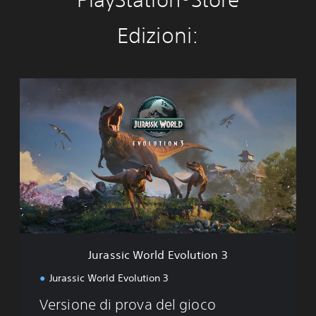
Edizioni:
J
u
r
a
s
s
i
c
W
o
r
l
d
Jurassic World Evolution 3
E
v
Jurassic World Evolution 3
o
l
Versione di prova del gioco
u