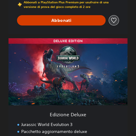
Abbonati a PlayStation Plus Premium per usufruire di una
t
versione di prova del gioco completo di 2 ore
i
o
Abbonati
n
3
E
d
i
z
i
o
n
e
D
e
l
u
x
Edizione Deluxe
e
Jurassic World Evolution 3
Pacchetto aggiornamento deluxe