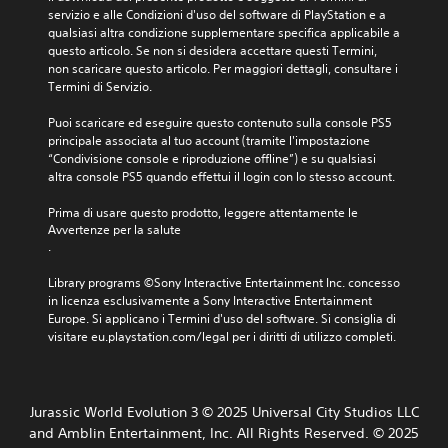
i
o
l
servizio e alle Condizioni d'uso del software di PlayStation e a 
3
o
n
s
qualsiasi altra condizione supplementare specifica applicabile a 
D
c
i
i
questo articolo. Se non si desidera accettare questi Termini, 
a
P
b
a
non scaricare questo articolo. Per maggiori dettagli, consultare i 
r
u
i
s
Termini di Servizio.
e
o
l
i
,
i
i
m
Puoi scaricare ed eseguire questo contenuto sulla console PS5 
o
i
o
o
principale associata al tuo account (tramite l'impostazione 
p
m
p
m
“Condivisione console e riproduzione offline”) e su qualsiasi 
p
p
z
e
altra console PS5 quando effettui il login con lo stesso account.
u
o
i
n
r
s
o
t
Prima di usare questo prodotto, leggere attentamente le 
e
t
n
o
Avvertenze per la salute
i
a
i
.
.
c
r
p
o
e
e
Library programs ©Sony Interactive Entertainment Inc. concesso 
P
l
l
r
in licenza esclusivamente a Sony Interactive Entertainment 
r
o
'
i
Europe. Si applicano i Termini d'uso del software. Si consiglia di 
o
r
u
n
visitare eu.playstation.com/legal per i diritti di utilizzo completi.
i
s
m
v
p
c
e
e
i
i
r
m
ù
t
t
Jurassic World Evolution 3 © 2025 Universal City Studios LLC
o
i
a
i
r
and Amblin Entertainment, Inc. All Rights Reserved. © 2025
m
a
r