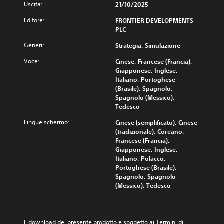
p
Uscita:
e
21/10/2025
e
r
e
r
g
o
Editore:
FRONTIER DEVELOPMENTS
r
e
g
o
PLC
d
i
n
l
i
c
i
a
Generi:
Strategia, Simulazione
s
o
a
b
t
n
l
Voce:
Cinese, Francese (Francia),
i
i
t
t
Giapponese, Inglese,
l
n
r
o
Italiano, Portoghese
g
e
o
p
(Brasile), Spagnolo,
u
l
(
a
Spagnolo (Messico),
e
l
b
r
Tedesco
r
i
l
a
e
d
Lingue schermo:
Cinese (semplificato), Cinese
a
s
i
i
(tradizionale), Coreano,
n
e
c
g
Francese (Francia),
t
)
o
i
Giapponese, Inglese,
e
l
S
o
Italiano, Polacco,
.
o
o
c
Portoghese (Brasile),
r
n
o
Spagnolo, Spagnolo
A
i
o
i
(Messico), Tedesco
p
u
d
n
e
i
q
d
r
s
u
i
g
p
a
Il download del presente prodotto è soggetto ai Termini di 
o