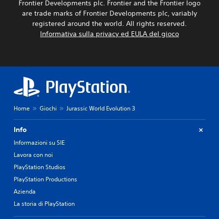
i
Frontier Developments plc. Frontier and the Frontier logo
p
u
e
a
are trade marks of Frontier Developments plc, variably
o
d
l
t
r
i
registered around the world. All rights reserved.
e
u
t
o
l
Informativa sulla privacy ed EULA del gioco
a
i
t
e
n
n
v
o
t
m
e
r
i
o
t
i
p
d
t
a
o
o
e
l
s
c
.
s
h
P
Home
Giochi
Jurassic World Evolution 3
o
e
u
G
n
t
o
i
o
i
i
Info
o
e
s
r
Informazioni su SIE
s
e
i
c
Lavora con noi
s
m
v
a
e
b
e
b
PlayStation Studios
r
r
d
i
PlayStation Productions
e
e
e
l
m
r
r
Azienda
e
o
à
e
La storia di PlayStation
s
d
d
i
e
i
i
t