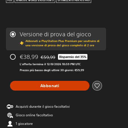
PS5
JURASSIC WORLD EVOLUTION 3
OTTIMIZZATO PER PS5 PRO
Versione di prova del gioco
Abbonati a PlayStation Plus Premium per usufruire di
una versione di prova del gioco completo di 2 ore
€38,99
€59,99
Risparmio del 35%
Scontato dal prezzo originale di €59,99
L'offerta termina il 12/8/2026 10:59 PM UTC
Prezzo più basso degli ultimi 30 giorni: €59,99
Abbonati
Acquisti durante il gioco facoltativi
Gioco online facoltativo
1 giocatore