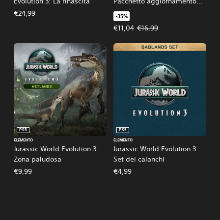
Evolution 3: La rinascita
Pacchetto aggiornamento
deluxe
€24,99
-35%
Prezzo in offerta €11,04. Prezzo o
€11,04
€16,99
PS5
PS5
ELEMENTO
ELEMENTO
Jurassic World Evolution 3:
Jurassic World Evolution 3:
Zona paludosa
Set dei calanchi
€9,99
€4,99