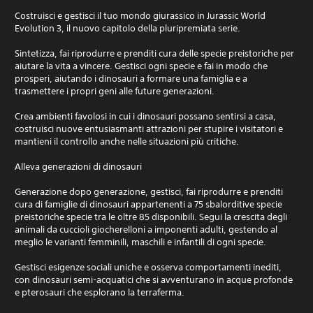
Costruisci e gestisci il tuo mondo giurassico in Jurassic World
Evolution 3, il nuovo capitolo della pluripremiata serie.
Sintetizza, fai riprodurre e prenditi cura delle specie preistoriche per
aiutare la vita a vincere. Gestisci ogni specie e fai in modo che
prosperi, aiutando i dinosauri a formare una famiglia e a
trasmettere i propri geni alle future generazioni.
Crea ambienti favolosi in cui i dinosauri possano sentirsi a casa,
costruisci nuove entusiasmanti attrazioni per stupire i visitatori e
mantieni il controllo anche nelle situazioni più critiche.
Alleva generazioni di dinosauri
Generazione dopo generazione, gestisci, fai riprodurre e prenditi
cura di famiglie di dinosauri appartenenti a 75 sbalorditive specie
preistoriche specie tra le oltre 85 disponibili. Segui la crescita degli
animali da cuccioli giocherelloni a imponenti adulti, gestendo al
meglio le varianti femminili, maschili e infantili di ogni specie.
Gestisci esigenze sociali uniche e osserva comportamenti inediti,
con dinosauri semi-acquatici che si avventurano in acque profonde
e pterosauri che esplorano la terraferma.