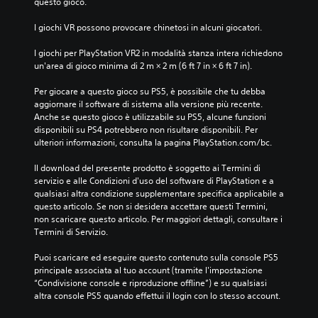
questo gioco.
I giochi VR possono provocare chinetosi in alcuni giocatori.
I giochi per PlayStation VR2 in modalità stanza intera richiedono 
un'area di gioco minima di 2 m × 2 m (6 ft 7 in × 6 ft 7 in).
Per giocare a questo gioco su PS5, è possibile che tu debba 
aggiornare il software di sistema alla versione più recente. 
Anche se questo gioco è utilizzabile su PS5, alcune funzioni 
disponibili su PS4 potrebbero non risultare disponibili. Per 
ulteriori informazioni, consulta la pagina PlayStation.com/bc.
Il download del presente prodotto è soggetto ai Termini di 
servizio e alle Condizioni d'uso del software di PlayStation e a 
qualsiasi altra condizione supplementare specifica applicabile a 
questo articolo. Se non si desidera accettare questi Termini, 
non scaricare questo articolo. Per maggiori dettagli, consultare i 
Termini di Servizio.
Puoi scaricare ed eseguire questo contenuto sulla console PS5 
principale associata al tuo account (tramite l'impostazione 
“Condivisione console e riproduzione offline”) e su qualsiasi 
altra console PS5 quando effettui il login con lo stesso account.