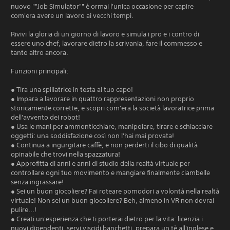
nuovo ""Job Simulator"" è ormai l'unica occasione per capire
com'era avere un lavoro ai vecchi tempi.
Rivivi la gloria di un giorno di lavoro e simula i pro e i contro di
essere uno chef, lavorare dietro la scrivania, fare il commesso e
tanto altro ancora.
Funzioni principali:
● Tira una spillatrice in testa al tuo capo!
● Impara a lavorare in quattro rappresentazioni non proprio
storicamente corrette, e scopri com'era la società lavoratrice prima
dell'avvento dei robot!
● Usa le mani per ammonticchiare, manipolare, tirare e schiacciare
oggetti: una soddisfazione così non l'hai mai provata!
● Continua a ingurgitare caffè, e non perderti il cibo di qualità
opinabile che trovi nella spazzatura!
● Approfitta di anni e anni di studio della realtà virtuale per
controllare ogni tuo movimento e mangiare finalmente ciambelle
senza ingrassare!
● Sei un buon giocoliere? Fai roteare pomodori a volontà nella realtà
virtuale! Non sei un buon giocoliere? Beh, almeno in VR non dovrai
pulire...!
● Creati un'esperienza che ti porterai dietro per la vita: licenzia i
nuovi dipendenti, servi viscidi banchetti, prepara un tè all'inglese e