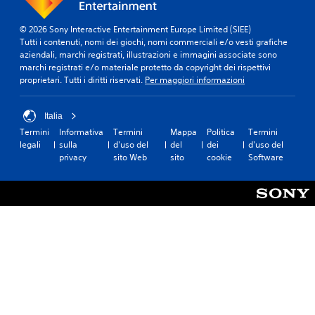
l
s
e
e
n
© 2026 Sony Interactive Entertainment Europe Limited (SIEE)
)
t
Tutti i contenuti, nomi dei giochi, nomi commerciali e/o vesti grafiche
a
aziendali, marchi registrati, illustrazioni e immagini associate sono
S
n
marchi registrati e/o materiale protetto da copyright dei rispettivi
o
d
proprietari. Tutti i diritti riservati.
Per maggiori informazioni
n
o
o
l
d
'
Italia
i
e
Termini
Informativa
Termini
Mappa
Politica
Termini
s
s
legali
sulla
d'uso del
del
dei
d'uso del
p
p
privacy
sito Web
sito
cookie
Software
o
e
n
r
i
i
b
e
i
n
l
z
i
a
o
d
p
i
z
g
i
i
o
o
n