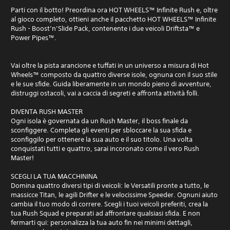
Parti con il botto! Preordina ora HOT WHEELS™ Infinite Rush e, oltre
al gioco completo, ottieni anche il pacchetto HOT WHEELS™ Infinite
Rush - Boost’n’Slide Pack, contenente i due veicoli Driftsta™ e
Power Pipes™.
Vai oltre la pista arancione e tuffati in un universo a misura di Hot
Wheels™ composto da quattro diverse isole, ognuna con il suo stile
e le sue sfide. Guida liberamente in un mondo pieno di avventure,
distruggi ostacoli, vai a caccia di segreti e affronta attività folli.
DIVENTA RUSH MASTER
Ogni isola è governata da un Rush Master, il boss finale da
sconfiggere. Completa gli eventi per sbloccare la sua sfida e
sconfiggilo per ottenere la sua auto e il suo titolo. Una volta
conquistati tutti e quattro, sarai incoronato come il vero Rush
Master!
SCEGLI LA TUA MACCHININA
Domina quattro diversi tipi di veicoli: le Versatili pronte a tutto, le
massicce Titan, le agili Drifter e le velocissime Speeder. Ognuni aiuto
cambia il tuo modo di correre. Scegli i tuoi veicoli preferiti, crea la
tua Rush Squad e preparati ad affrontare qualsiasi sfida. E non
fermarti qui: personalizza la tua auto fin nei minimi dettagli,