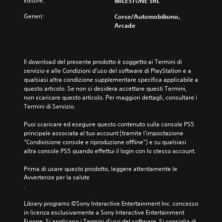
Editore:
MILESTONE SRL
s
n
e
i
a
o
Generi:
Corse/Automobilismo,
a
t
p
Arcade
u
i
z
g
v
i
u
o
o
a
.
n
Il download del presente prodotto è soggetto ai Termini di 
l
i
servizio e alle Condizioni d'uso del software di PlayStation e a 
e
d
qualsiasi altra condizione supplementare specifica applicabile a 
V
p
i
questo articolo. Se non si desidera accettare questi Termini, 
e
e
r
non scaricare questo articolo. Per maggiori dettagli, consultare i 
r
l
i
Termini di Servizio.
o
o
m
g
c
a
Puoi scaricare ed eseguire questo contenuto sulla console PS5 
n
p
i
principale associata al tuo account (tramite l'impostazione 
i
p
t
“Condivisione console e riproduzione offline”) e su qualsiasi 
a
a
à
altra console PS5 quando effettui il login con lo stesso account.
l
t
g
t
u
Prima di usare questo prodotto, leggere attentamente le 
i
o
r
Avvertenze per la salute
p
o
a
.
a
c
g
r
o
u
Library programs ©Sony Interactive Entertainment Inc. concesso 
l
(
i
in licenza esclusivamente a Sony Interactive Entertainment 
a
d
a
Europe. Si applicano i Termini d'uso del software. Si consiglia di 