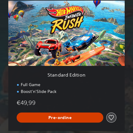
S
t
a
n
d
a
r
d
E
d
i
t
i
Standard Edition
o
n
Full Game
Boost’n’Slide Pack
€49,99
Pre-ordine