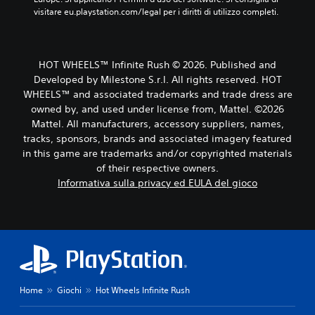
n
a
v
visitare eu.playstation.com/legal per i diritti di utilizzo completi.
t
t
a
e
a
n
.
d
z
i
HOT WHEELS™ Infinite Rush © 2026. Published and
a
s
Developed by Milestone S.r.l. All rights reserved. HOT
t
p
WHEELS™ and associated trademarks and trade dress are
o
o
owned by, and used under license from, Mattel. ©2026
)
n
i
Mattel. All manufacturers, accessory suppliers, names,
P
b
tracks, sponsors, brands and associated imagery featured
u
i
o
in this game are trademarks and/or copyrighted materials
l
i
of their respective owners.
i
r
Informativa sulla privacy ed EULA del gioco
.
i
d
u
I
r
n
r
v
e
e
l
r
a
s
Home
Giochi
Hot Wheels Infinite Rush
v
i
e