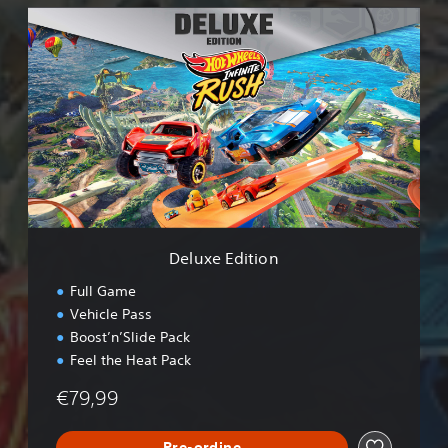
D
e
l
u
x
e
E
d
i
t
i
o
n
Deluxe Edition
Full Game
Vehicle Pass
Boost’n’Slide Pack
Feel the Heat Pack
€79,99
Pre-ordine