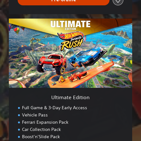
U
l
t
i
m
a
t
e
E
d
i
t
i
Ultimate Edition
o
n
Full Game & 3-Day Early Access
Vehicle Pass
Ferrari Expansion Pack
Car Collection Pack
Boost’n’Slide Pack