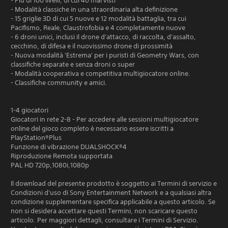
- Più di 100 livelli, di cui 40 mai visti
- Modalità classiche in una straordinaria alta definizione
- 15 griglie 3D di cui 5 nuove e 12 modalità battaglia, tra cui
Pacifismo, Reale, Claustrofobia e 4 completamente nuove
- 6 droni unici, inclusi il drone d'attacco, di raccolta, d'assalto,
cecchino, di difesa e il nuovissimo drone di prossimità
- Nuova modalità 'Estrema' per i puristi di Geometry Wars, con
classifiche separate e senza droni o super
- Modalità cooperativa e competitiva multigiocatore online.
- Classifiche community e amici.
1-4 giocatori
Giocatori in rete 2-8 - Per accedere alle sessioni multigiocatore
online del gioco completo è necessario essere iscritti a
PlayStation®Plus
Funzione di vibrazione DUALSHOCK®4
Riproduzione Remota supportata
PAL HD 720p,1080i,1080p
Il download del presente prodotto è soggetto ai Termini di servizio e
Condizioni d'uso di Sony Entertainment Network e a qualsiasi altra
condizione supplementare specifica applicabile a questo articolo. Se
non si desidera accettare questi Termini, non scaricare questo
articolo. Per maggiori dettagli, consultare i Termini di Servizio.