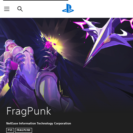
Cerca
FragPunk
NetEase Information Technology Corporation
PS5
FRAGPUNK