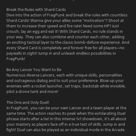
Break the Rules with Shard Cards
Dive into the action of FragPunk and break the rules with countless
Shard Cards! Wanna give your allies some "motivation"? Shoot at
them to increase their speed and fire rate! Need some HP? Just
crouch, lay an egg and eat it! With Shard Cards, no rule stands in
your way. They can also combine and counter each other, adding
an exciting tactical layer to the classic bomb-defuse experience. And
every Shard Card is completely and forever free for all players—no
paywalls in sight! Jump in and unleash endless possibilities in
FragPunk!
Be Any Lancer You Want to Be
Numerous diverse Lancers, each with unique skills, personalities
and outrageous dialog and to suit your preference. Blow up your
enemies with a rocket launcher, set traps, backstab while invisible,
pilot a drone tank and more!
The One and Only Duel!
In FragPunk, you can be your own Lancer and a team player at the
same time. The action reaches its peak when the exhilarating Duel
phrase starts after a tie! In this intense 1v1 showdown, it's all about
your mastery as players face off in a true test of skills. Jump in and
fight! Duel can also be played as an individual mode in the Arcade.