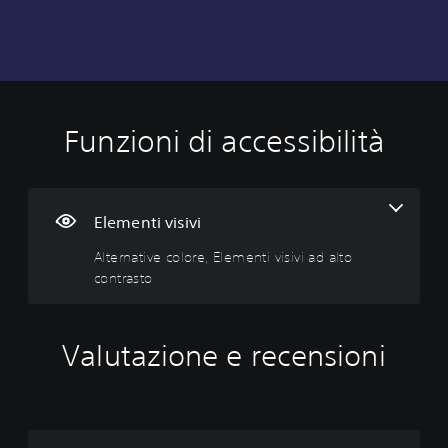
Funzioni di accessibilità
A
l
t
e
r
Elementi visivi
n
Alternative colore, Elementi visivi ad alto
a
contrasto
t
i
v
e
Valutazione e recensioni
c
o
l
o
r