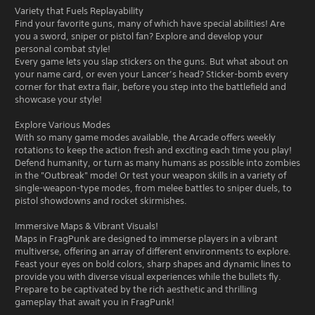
Variety that Fuels Replayability
Find your favorite guns, many of which have special abilities! Are
you a sword, sniper or pistol fan? Explore and develop your
personal combat style!
Every game lets you slap stickers on the guns. But what about on
your name card, or even your Lancer’s head? Sticker-bomb every
corner for that extra flair, before you step into the battlefield and
showcase your style!
Explore Various Modes
With so many game modes available, the Arcade offers weekly
rotations to keep the action fresh and exciting each time you play!
Defend humanity, or turn as many humans as possible into zombies
in the "Outbreak" mode! Or test your weapon skills in a variety of
single-weapon-type modes, from melee battles to sniper duels, to
pistol showdowns and rocket skirmishes.
Immersive Maps & Vibrant Visuals!
Maps in FragPunk are designed to immerse players in a vibrant
multiverse, offering an array of different environments to explore.
Feast your eyes on bold colors, sharp shapes and dynamic lines to
provide you with diverse visual experiences while the bullets fly.
Prepare to be captivated by the rich aesthetic and thrilling
gameplay that await you in FragPunk!