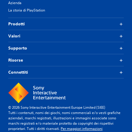
e
Azienda
n
La storia di PlayStation
t
e
r
Prodotti
i
c
Valori
o
n
Supporto
o
s
Risorse
c
i
b
Connettiti
i
l
i
.
E
© 2026 Sony Interactive Entertainment Europe Limited (SIEE)
l
Tutti i contenuti, nomi dei giochi, nomi commerciali e/o vesti grafiche
aziendali, marchi registrati, illustrazioni e immagini associate sono
e
marchi registrati e/o materiale protetto da copyright dei rispettivi
m
proprietari. Tutti i diritti riservati.
Per maggiori informazioni
e