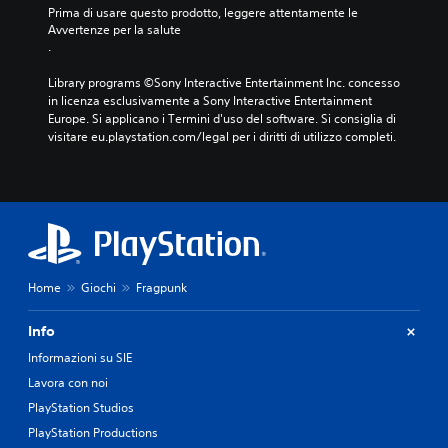
n
Prima di usare questo prodotto, leggere attentamente le 
m
Avvertenze per la salute
o
.
d
o
Library programs ©Sony Interactive Entertainment Inc. concesso 
d
in licenza esclusivamente a Sony Interactive Entertainment 
a
Europe. Si applicano i Termini d'uso del software. Si consiglia di 
r
visitare eu.playstation.com/legal per i diritti di utilizzo completi.
i
s
u
l
t
a
r
e
Home
Giochi
Fragpunk
p
i
ù
Info
f
Informazioni su SIE
a
Lavora con noi
c
i
PlayStation Studios
l
PlayStation Productions
m