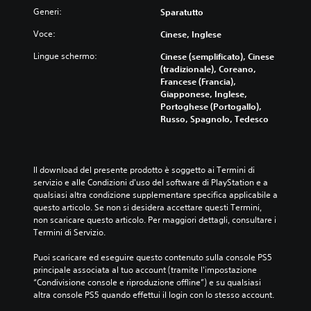
i
Generi:
Sparatutto
p
o
Voce:
Cinese, Inglese
s
s
Lingue schermo:
Cinese (semplificato), Cinese
o
(tradizionale), Coreano,
n
Francese (Francia),
o
Giapponese, Inglese,
e
Portoghese (Portogallo),
s
Russo, Spagnolo, Tedesco
s
e
r
e
Il download del presente prodotto è soggetto ai Termini di 
m
servizio e alle Condizioni d'uso del software di PlayStation e a 
o
qualsiasi altra condizione supplementare specifica applicabile a 
d
questo articolo. Se non si desidera accettare questi Termini, 
i
non scaricare questo articolo. Per maggiori dettagli, consultare i 
f
Termini di Servizio.
i
c
Puoi scaricare ed eseguire questo contenuto sulla console PS5 
a
principale associata al tuo account (tramite l'impostazione 
t
“Condivisione console e riproduzione offline”) e su qualsiasi 
i
altra console PS5 quando effettui il login con lo stesso account.
i