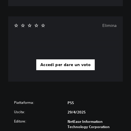
o
p
p
u
r
Elimina
e
i
c
o
l
o
r
i
Accedi per dare un voto
p
i
ù
i
m
p
o
Piattaforma:
PS5
r
t
Uscita:
29/4/2025
a
Editore:
NetEase Information
n
Technology Corporation
t