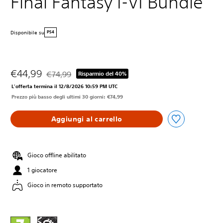
Final Fantasy I-VI Bundle
Disponibile su
PS4
€44,99
€74,99
Risparmio del 40%
Scontato dal prezzo originale di €74,99
L'offerta termina il 12/8/2026 10:59 PM UTC
Prezzo più basso degli ultimi 30 giorni: €74,99
Aggiungi al carrello
Gioco offline abilitato
1 giocatore
Gioco in remoto supportato