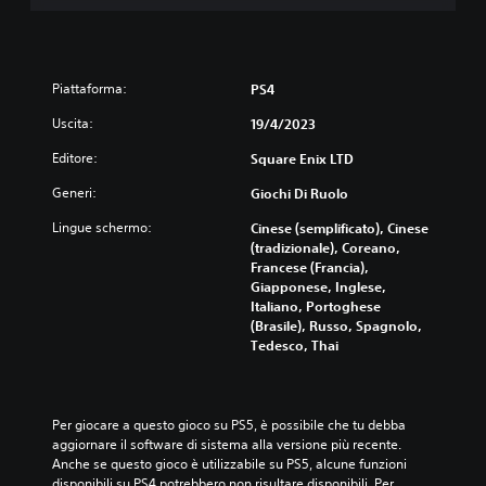
Piattaforma:
PS4
Uscita:
19/4/2023
Editore:
Square Enix LTD
Generi:
Giochi Di Ruolo
Lingue schermo:
Cinese (semplificato), Cinese
(tradizionale), Coreano,
Francese (Francia),
Giapponese, Inglese,
Italiano, Portoghese
(Brasile), Russo, Spagnolo,
Tedesco, Thai
Per giocare a questo gioco su PS5, è possibile che tu debba 
aggiornare il software di sistema alla versione più recente. 
Anche se questo gioco è utilizzabile su PS5, alcune funzioni 
disponibili su PS4 potrebbero non risultare disponibili. Per 