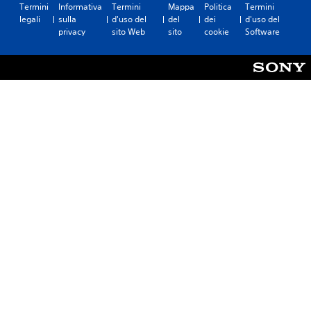
Termini
Informativa
Termini
Mappa
Politica
Termini
legali
sulla
d'uso del
del
dei
d'uso del
privacy
sito Web
sito
cookie
Software