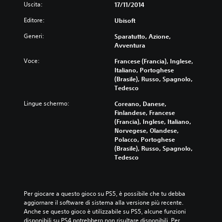
Uscita:
17/11/2014
Editore:
Ubisoft
Generi:
Sparatutto, Azione,
Avventura
Voce:
Francese (Francia), Inglese,
Italiano, Portoghese
(Brasile), Russo, Spagnolo,
Tedesco
Lingue schermo:
Coreano, Danese,
Finlandese, Francese
(Francia), Inglese, Italiano,
Norvegese, Olandese,
Polacco, Portoghese
(Brasile), Russo, Spagnolo,
Tedesco
Per giocare a questo gioco su PS5, è possibile che tu debba 
aggiornare il software di sistema alla versione più recente. 
Anche se questo gioco è utilizzabile su PS5, alcune funzioni 
disponibili su PS4 potrebbero non risultare disponibili. Per 