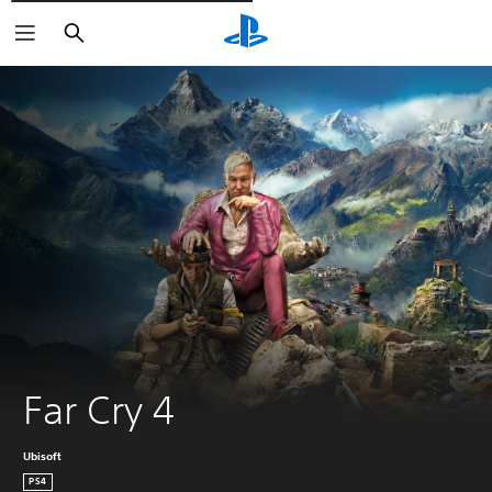
Cerca
Far Cry 4
Ubisoft
PS4