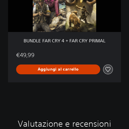
F
A
R
C
R
Y
4
BUNDLE FAR CRY 4 + FAR CRY PRIMAL
+
F
A
€49,99
R
C
Aggiungi al carrello
R
Y
P
R
I
M
A
L
Valutazione e recensioni