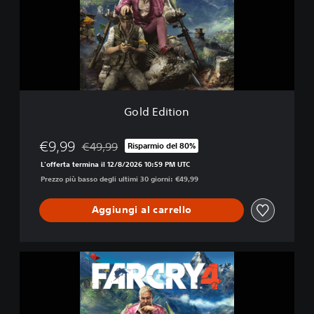
d
i
t
i
o
n
Gold Edition
€9,99
€49,99
Risparmio del 80%
Scontato dal prezzo originale di €49,99
L'offerta termina il 12/8/2026 10:59 PM UTC
Prezzo più basso degli ultimi 30 giorni: €49,99
Aggiungi al carrello
F
a
r
C
r