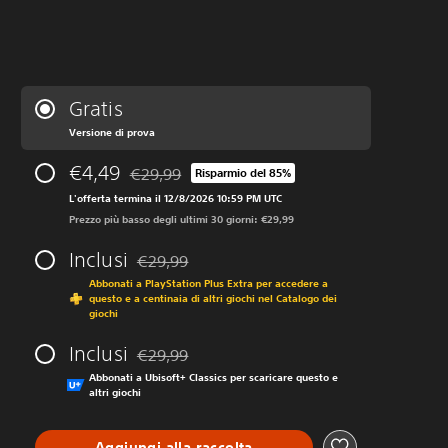
Gratis
Versione di prova
€4,49
€29,99
Risparmio del 85%
Scontato dal prezzo originale di €29,99
L'offerta termina il 12/8/2026 10:59 PM UTC
Prezzo più basso degli ultimi 30 giorni: €29,99
Inclusi
€29,99
Scontato dal prezzo originale di €29,99
Abbonati a PlayStation Plus Extra per accedere a
questo e a centinaia di altri giochi nel Catalogo dei
giochi
Inclusi
€29,99
Scontato dal prezzo originale di €29,99
Abbonati a Ubisoft+ Classics per scaricare questo e
altri giochi
Aggiungi alla raccolta