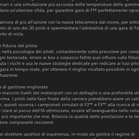
ersari e una simulazione più accurata delle temperature delle gomm
ano un'ulteriore sfida, per garantire gare di F1® perfettamente ripr
 ancora di più all'azione con la nuova telecamera dal visore, per entr
colo di uno dei 20 piloti e sperimentare l'adrenalina di una gara di F
nto di vista.
e fiducia del pilota
 nella psicologia dei piloti, costantemente sotto pressione per conq
Ogni testacoda, errore ai box o sorpasso fallito può influire sulla fiduc
luta i rischi e usa le nuove strategie dedicate per indicare ai tuoi pil
 gara in tempo reale, per ottenere il miglior risultato possibile in ogn
ituazione.
a di gestione migliorata
 massimi livelli del motorsport con un dettaglio e una profondità st
prima. I piloti nella fase finale della carriera potrebbero avere un cal
i, quindi osserva i campionati simulati di F2™ e F3™ alla ricerca di 
er stare al passo dell'IA ottimizzata, essere all'avanguardia nello svi
è più importante che mai. Bilancia la qualità delle prestazioni e la ne
are componenti resistenti.
n direttore sportivo di esperienza, in modo da gestire il regime di