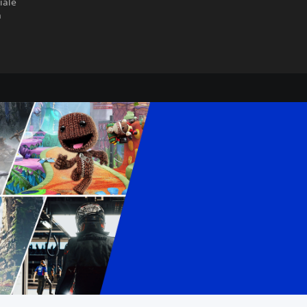
iale
a