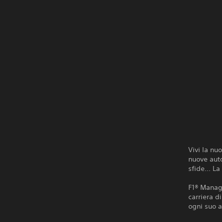
Vivi la nu
nuove auto,
sfide... La
F1® Manage
carriera d
ogni suo a