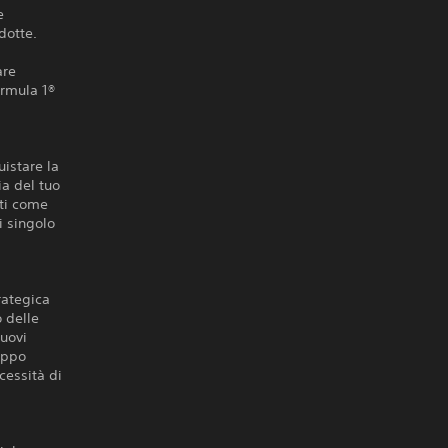
e
odotte.
are
ormula 1®
uistare la
ia del tuo
oti come
i singolo
rategica
o delle
nuovi
luppo
cessità di