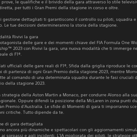
 prove, le qualifiche e il brivido della gara attraverso lo stile televis
diretta, per tutti i Gran Premi della stagione in corso e oltre.
di gestione dettagliati ti garantiscono il controllo su piloti, squadra e
 Le tue decisioni determineranno la storia della stagione.
alità Rivivi la gara
rotagonista delle gare e dei momenti chiave del FIA Formula One Wo
hip™ 2023 con Rivivi la gara, una nuova modalità che ti immerge ne
eale di F1®.
ti ufficiali delle gare reali di F1®, Sfida dalla griglia riproduce le co
ni di partenza di ogni Gran Premio della stagione 2023, mentre Mome
tte al comando di una determinata squadra durante le fasi cruciali d
io della stagione 2023.
 strategia della Aston Martin a Monaco, per condurre Alonso alla su
tagionale. Oppure difendi la posizione della McLaren in zona punti du
an Premio d'Australia. Le sfide di Momenti di gara ti imporranno scelt
oni critiche. Tutto dipende da te.
ne di gara dettagliata
no ancora più dinamiche e spettacolari con gli aggiornamenti simula
, ai sorpassi e agli incidenti. L'IA migliorata dei piloti, le strategie o