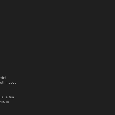
rint,
loti, nuove
ia la tua
ila in