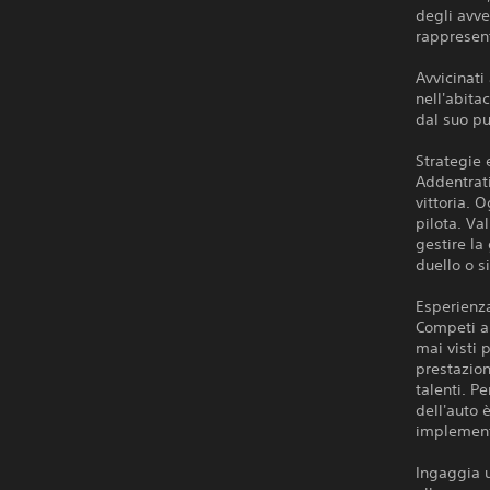
degli avv
rappresent
Avvicinati
nell'abita
dal suo pu
Strategie 
Addentrati
vittoria. 
pilota. Va
gestire la
duello o s
Esperienz
Competi ai
mai visti 
prestazion
talenti. P
dell'auto 
implement
Ingaggia u