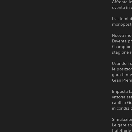
Affronta le
evento in 
I sistemi 
monoposto.
Nuova mod
Diventa p
Champions
stagione r
Usando i da
le posizio
gara ti me
Gran Prem
Imposta la
vittoria s
caotico Gr
in condizi
Simulazio
Le gare so
traiettorie