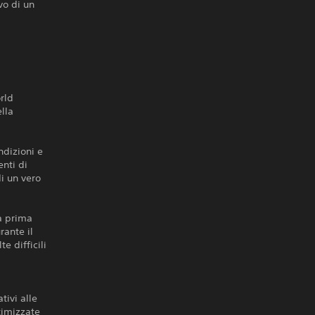
ivo di un
rld
lla
ndizioni e
nti di
i un vero
a prima
rante il
e difficili
tivi alle
ttimizzate