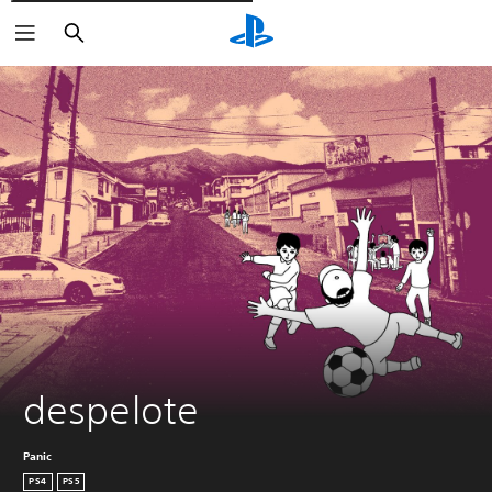
Cerca
despelote
Panic
PS4
PS5