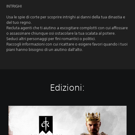
INTRIGHI
Usa le spie di corte per scoprire intrighi ai danni della tua dinastia e
del tuo regno.
Recluta agenti che ti aiutino a escogitare complotti con cui affossare
o assassinare chiunque osi ostacolare la tua scalata al potere.
Seduci altri personaggi per fini romantici o politici.
Raccogli informazioni con cui ricattare o esigere favori quando i tuoi
piani hanno bisogno di un aiutino dall'alto.
Edizioni:
S
t
a
n
d