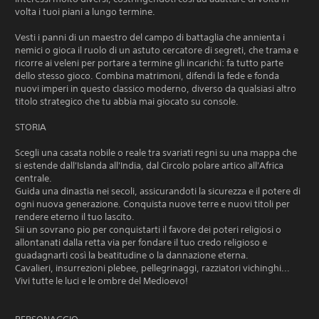
volta i tuoi piani a lungo termine.
Vesti i panni di un maestro del campo di battaglia che annienta i
nemici o gioca il ruolo di un astuto cercatore di segreti, che trama e
ricorre ai veleni per portare a termine gli incarichi: fa tutto parte
dello stesso gioco. Combina matrimoni, difendi la fede e fonda
nuovi imperi in questo classico moderno, diverso da qualsiasi altro
titolo strategico che tu abbia mai giocato su console.
STORIA
Scegli una casata nobile o reale tra svariati regni su una mappa che
si estende dall'Islanda all'India, dal Circolo polare artico all'Africa
centrale.
Guida una dinastia nei secoli, assicurandoti la sicurezza e il potere di
ogni nuova generazione. Conquista nuove terre e nuovi titoli per
rendere eterno il tuo lascito.
Sii un sovrano pio per conquistarti il favore dei poteri religiosi o
allontanati dalla retta via per fondare il tuo credo religioso e
guadagnarti così la beatitudine o la dannazione eterna.
Cavalieri, insurrezioni plebee, pellegrinaggi, razziatori vichinghi...
Vivi tutte le luci e le ombre del Medioevo!