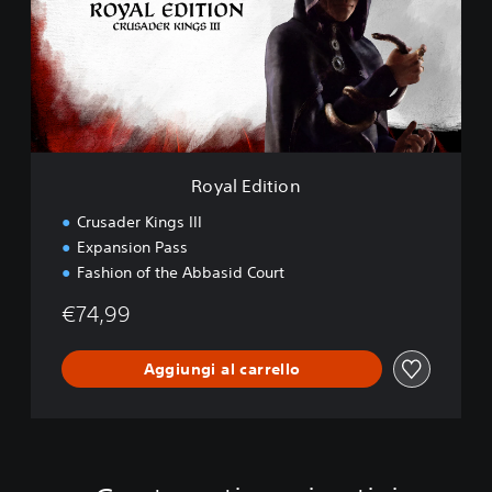
l
E
d
i
t
i
o
n
Royal Edition
Crusader Kings III
Expansion Pass
Fashion of the Abbasid Court
€74,99
Aggiungi al carrello