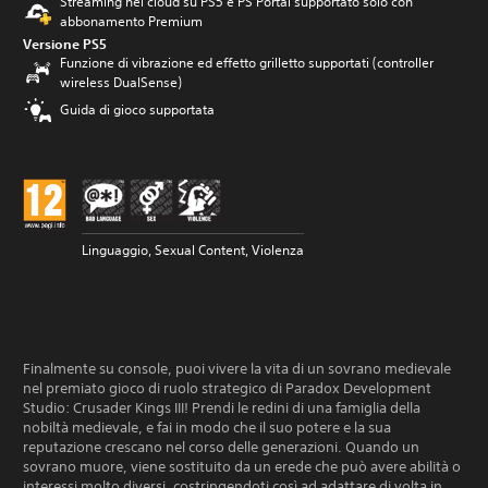
Streaming nel cloud su PS5 e PS Portal supportato solo con
abbonamento Premium
Versione PS5
Funzione di vibrazione ed effetto grilletto supportati (controller
wireless DualSense)
Guida di gioco supportata
Linguaggio, Sexual Content, Violenza
Finalmente su console, puoi vivere la vita di un sovrano medievale
nel premiato gioco di ruolo strategico di Paradox Development
Studio: Crusader Kings III! Prendi le redini di una famiglia della
nobiltà medievale, e fai in modo che il suo potere e la sua
reputazione crescano nel corso delle generazioni. Quando un
sovrano muore, viene sostituito da un erede che può avere abilità o
interessi molto diversi, costringendoti così ad adattare di volta in