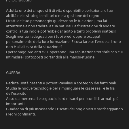
PERSONAGGIO
Adotta uno dei cinque stili di vita disponibili e perfeziona le tue
abilità nelle strategie militari o nella gestione del regno.
I tratti del tuo personaggio guideranno le tue azioni, ma fai
attenzione a non tradire la tua natura! La frustrazione di andare
contro la tua indole potrebbe dar adito a tanti problemi inattesi!
Scegli mentori adeguati per i tuoi eredi oppure occupati
personalmente della loro formazione. E cosa fare se l'erede al trono
non è all'altezza della situazione?
I personaggi violenti svilupperanno una reputazione terribile con cui
intimidire i sottoposti portandoli alla mansuetudine.
GUERRA
Recluta unità pesanti e potenti cavalieri a sostegno dei fanti reali.
Studia le nuove tecnologie per rimpinguare le casse reali e le fila
dell'esercito.
Assolda mercenari e seguaci di ordini sacri per i conflitti armati più
importanti.
Guadagna di più incassando i riscatti dei prigionieri o saccheggiando
i regni confinanti.