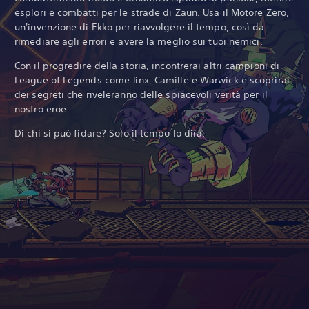
esplori e combatti per le strade di Zaun. Usa il Motore Zero,
un'invenzione di Ekko per riavvolgere il tempo, così da
rimediare agli errori e avere la meglio sui tuoi nemici.
Con il progredire della storia, incontrerai altri campioni di
League of Legends come Jinx, Camille e Warwick e scoprirai
dei segreti che riveleranno delle spiacevoli verità per il
nostro eroe.
Di chi si può fidare? Solo il tempo lo dirà.