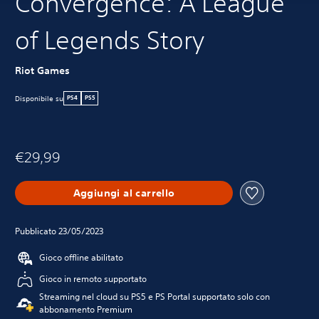
Convergence: A League
of Legends Story
Riot Games
Disponibile su
PS4
PS5
€29,99
Aggiungi al carrello
Pubblicato 23/05/2023
Gioco offline abilitato
Gioco in remoto supportato
Streaming nel cloud su PS5 e PS Portal supportato solo con
abbonamento Premium