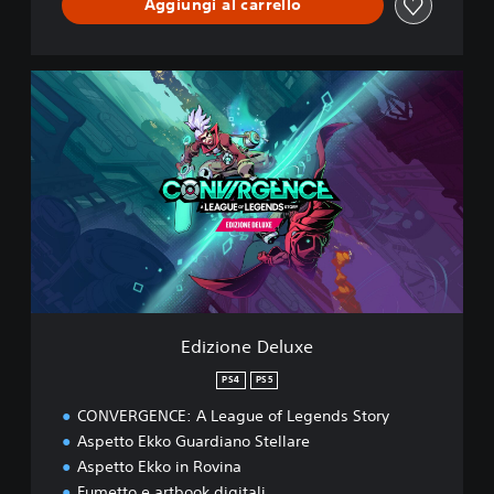
Aggiungi al carrello
E
d
i
z
i
o
n
e
D
e
l
u
x
Edizione Deluxe
e
PS4
PS5
CONVERGENCE: A League of Legends Story
Aspetto Ekko Guardiano Stellare
Aspetto Ekko in Rovina
Fumetto e artbook digitali