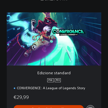
E
d
i
z
i
o
n
e
s
t
a
n
d
Edizione standard
a
r
PS4
PS5
d
CONVERGENCE: A League of Legends Story
€29,99