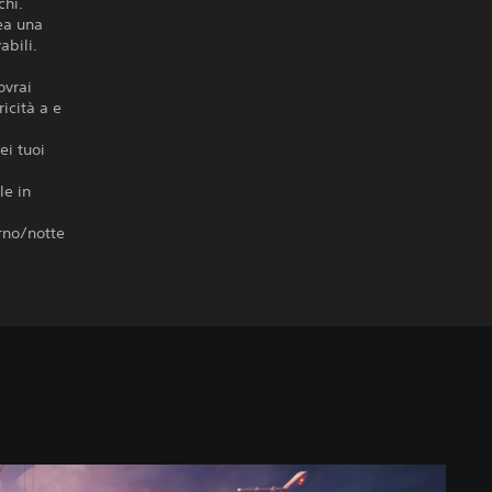
chi.
ea una
abili.
ovrai
icità a e
ei tuoi
le in
orno/notte