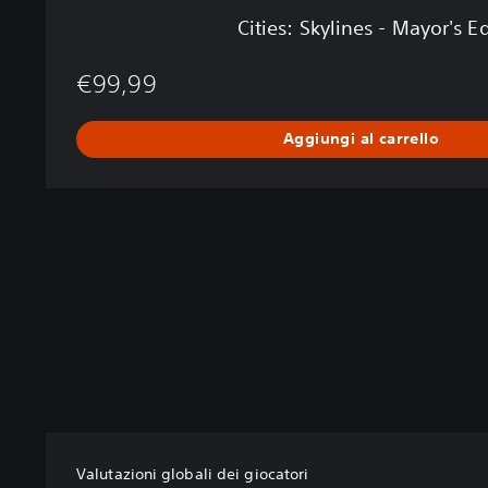
a
Cities: Skylines - Mayor's E
y
o
€99,99
r
'
s
Aggiungi al carrello
E
d
i
t
i
o
n
Valutazioni globali dei giocatori