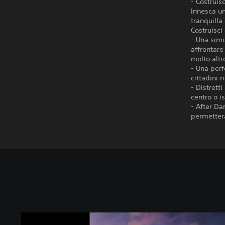
- Costruisc
Innesca un
tranquilla
Costruisci
- Una simu
affrontare
molto altr
- Una perf
cittadini r
- Distrett
centro o is
- After Da
permetterà
C