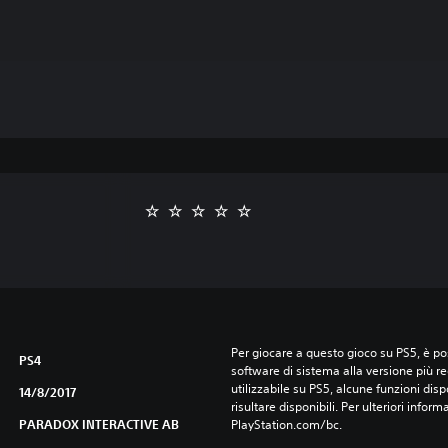
Per giocare a questo gioco su PS5, è pos
PS4
software di sistema alla versione più r
utilizzabile su PS5, alcune funzioni dis
14/8/2017
risultare disponibili. Per ulteriori inform
PARADOX INTERACTIVE AB
PlayStation.com/bc.