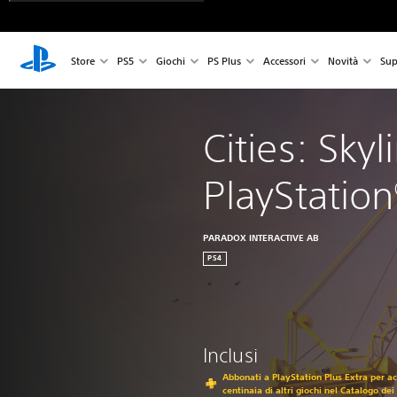
Store
PS5
Giochi
PS Plus
Accessori
Novità
Sup
Cities: Skyl
PlayStation
PARADOX INTERACTIVE AB
PS4
Inclusi
Abbonati a PlayStation Plus Extra per a
centinaia di altri giochi nel Catalogo dei