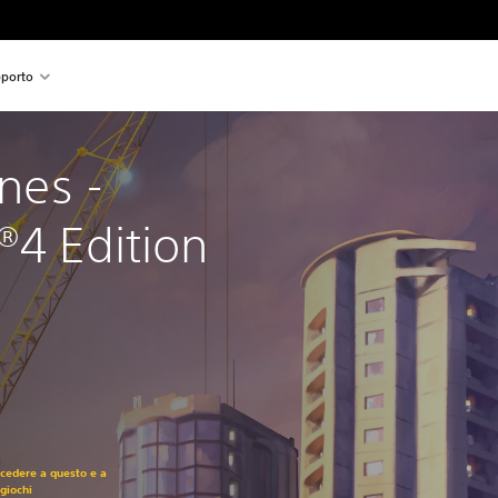
porto
ines - 
®4 Edition
ccedere a questo e a
 giochi