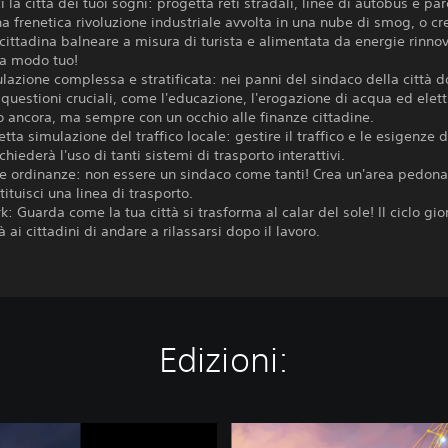
i la città dei tuoi sogni: progetta reti stradali, linee di autobus e par
a frenetica rivoluzione industriale avvolta in una nube di smog, o cr
 cittadina balneare a misura di turista e alimentata da energie rinnov
 a modo tuo!
lazione complessa e stratificata: nei panni del sindaco della città d
 questioni cruciali, come l'educazione, l'erogazione di acqua ed elettr
o ancora, ma sempre con un occhio alle finanze cittadine.
etta simulazione del traffico locale: gestire il traffico e le esigenze d
ichiederà l'uso di tanti sistemi di trasporto interattivi.
i e ordinanze: non essere un sindaco come tanti! Crea un'area pedona
tituisci una linea di trasporto.
rk: Guarda come la tua città si trasforma al calar del sole! Il ciclo gi
 ai cittadini di andare a rilassarsi dopo il lavoro.
Edizioni:
C