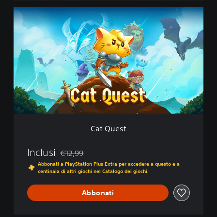
C
a
t
Q
u
e
s
t
Cat Quest
Inclusi
€12,99
Scontato dal prezzo originale di €12,99
Abbonati a PlayStation Plus Extra per accedere a questo e a
centinaia di altri giochi nel Catalogo dei giochi
Abbonati