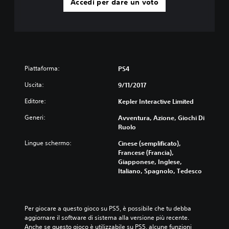
Accedi per dare un voto
Piattaforma:
PS4
Uscita:
9/11/2017
Editore:
Kepler Interactive Limited
Generi:
Avventura, Azione, Giochi Di
Ruolo
Lingue schermo:
Cinese (semplificato),
Francese (Francia),
Giapponese, Inglese,
Italiano, Spagnolo, Tedesco
Per giocare a questo gioco su PS5, è possibile che tu debba 
aggiornare il software di sistema alla versione più recente. 
Anche se questo gioco è utilizzabile su PS5, alcune funzioni 