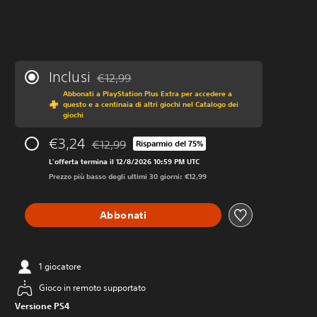
Inclusi
€12,99
Scontato dal prezzo originale di €12,99
Abbonati a PlayStation Plus Extra per accedere a
questo e a centinaia di altri giochi nel Catalogo dei
giochi
€3,24
€12,99
Risparmio del 75%
Scontato dal prezzo originale di €12,99
L'offerta termina il 12/8/2026 10:59 PM UTC
Prezzo più basso degli ultimi 30 giorni: €12,99
Abbonati
1 giocatore
Gioco in remoto supportato
Versione PS4