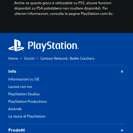
Anche se questo gioco è utilizzabile su PS5, alcune funzioni 
disponibili su PS4 potrebbero non risultare disponibili. Per 
ulteriori informazioni, consulta la pagina PlayStation.com/bc.
Home
Giochi
Cartoon Network: Battle Crashers
Info
Informazioni su SIE
Lavora con noi
PlayStation Studios
PlayStation Productions
Azienda
La storia di PlayStation
Prodotti