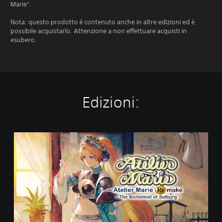
Marie".
Nota: questo prodotto è contenuto anche in altre edizioni ed è
possibile acquistarlo. Attenzione a non effettuare acquisti in
esubero.
Edizioni:
S
t
a
n
d
a
r
d
E
d