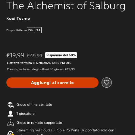
The Alchemist of Salburg
Koei Tecmo
Disponibile su
PS5
PS4
€19,99
€49,99
Risparmio del 60%
Scontato dal prezzo originale di €49,99
L'offerta termina il 12/8/2026 10:59 PM UTC
Prezzo più basso degli ultimi 30 giorni: €49,99
Aggiungi al carrello
Gioco offline abilitato
1 giocatore
Gioco in remoto supportato
Streaming nel cloud su PS5 e PS Portal supportato solo con