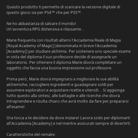
Questo prodotto ti permette di scaricare la versione digitale di
questo gioco sia per PS4™ che per PS5™.
Ne ho abbastanza di salvare il mondo!
Un'avventura RPG distensiva e rilassante…
Marie frequenta con risultati alterni l'Accademia Reale di Magia
[Royal Academy of Magic] (denominata in breve l'Accademia
[Academy]) per studiare alchimia. Per sostenere uno speciale esame
in vista del diploma il suo professore decide di assegnarle un
laboratorio. Per ottenere il diploma Marie dovrà completare un
oggetto che faccia una buona impressione sul professore.
Prima però, Marie dovrà impegnarsi a migliorare le sue abilità
alchemiche, raccogliere ingredienti e guadagnare soldi per
assumere esploratori e acquistare ricette e utensili... Si aggiunga
tutto questo alla sintesi, alle battaglie e alle ricerche che dovrà
intraprendere e risulta chiaro che avrà molto da fare per prepararsi
all'esame!
Ora tocca a te decidere da dove iniziare! Lavora sodo per diplomarti
all'Accademia [Academy] e nel mentre assicurati sempre di divertirti.
Caratteristiche del remake: