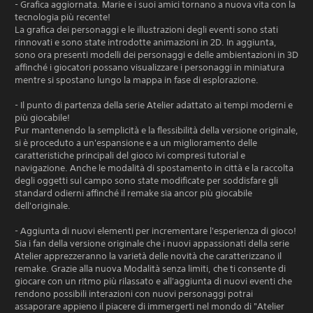
- Grafica aggiornata. Marie e i suoi amici tornano a nuova vita con la
tecnologia più recente!
La grafica dei personaggi e le illustrazioni degli eventi sono stati
rinnovati e sono state introdotte animazioni in 2D. In aggiunta,
sono ora presenti modelli dei personaggi e delle ambientazioni in 3D
affinché i giocatori possano visualizzare i personaggi in miniatura
mentre si spostano lungo la mappa in fase di esplorazione.
- Il punto di partenza della serie Atelier adattato ai tempi moderni e
più giocabile!
Pur mantenendo la semplicità e la flessibilità della versione originale,
si è proceduto a un'espansione e a un miglioramento delle
caratteristiche principali del gioco ivi compresi tutorial e
navigazione. Anche le modalità di spostamento in città e la raccolta
degli oggetti sul campo sono state modificate per soddisfare gli
standard odierni affinché il remake sia ancor più giocabile
dell'originale.
- Aggiunta di nuovi elementi per incrementare l'esperienza di gioco!
Sia i fan della versione originale che i nuovi appassionati della serie
Atelier apprezzeranno la varietà delle novità che caratterizzano il
remake. Grazie alla nuova Modalità senza limiti, che ti consente di
giocare con un ritmo più rilassato e all'aggiunta di nuovi eventi che
rendono possibili interazioni con nuovi personaggi potrai
assaporare appieno il piacere di immergerti nel mondo di "Atelier