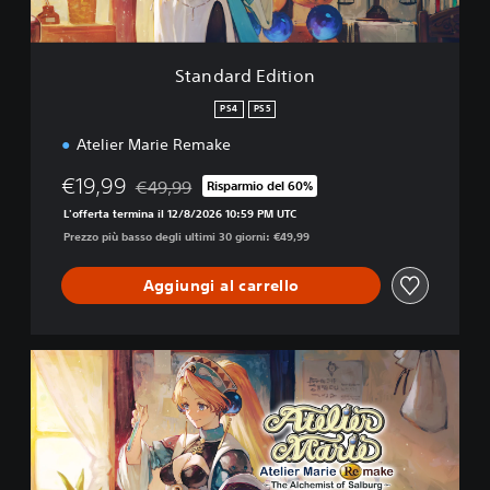
i
t
i
Standard Edition
o
n
PS4
PS5
Atelier Marie Remake
€19,99
€49,99
Risparmio del 60%
Scontato dal prezzo originale di €49,99
L'offerta termina il 12/8/2026 10:59 PM UTC
Prezzo più basso degli ultimi 30 giorni: €49,99
Aggiungi al carrello
D
i
g
i
t
a
l