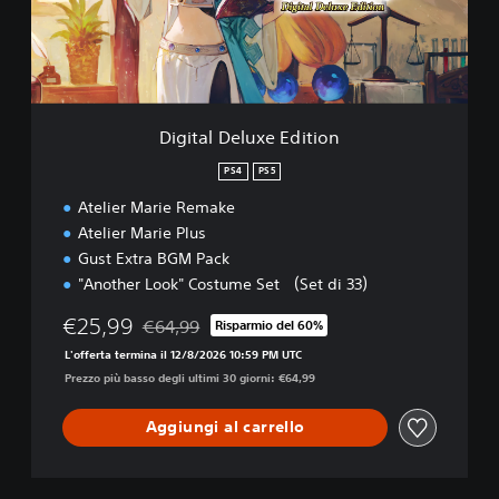
D
e
l
u
x
e
Digital Deluxe Edition
E
d
PS4
PS5
i
Atelier Marie Remake
t
i
Atelier Marie Plus
o
Gust Extra BGM Pack
n
"Another Look" Costume Set （Set di 33）
€25,99
€64,99
Risparmio del 60%
Scontato dal prezzo originale di €64,99
L'offerta termina il 12/8/2026 10:59 PM UTC
Prezzo più basso degli ultimi 30 giorni: €64,99
Aggiungi al carrello