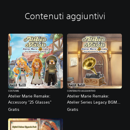
Contenuti aggiuntivi
PS5
PS4
PS5
PS4
COSTUME
CONTENUTO AGGIUNTIVO
Atelier Marie Remake:
Atelier Marie Remake:
Accessory "25 Glasses"
Atelier Series Legacy BGM
Pack
Gratis
Gratis