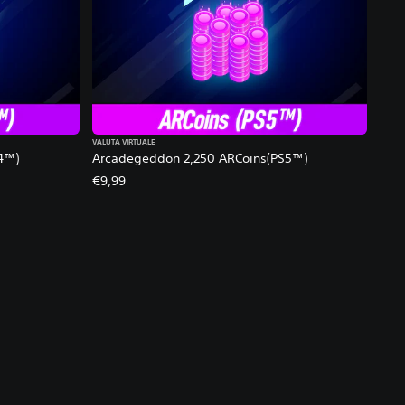
VALUTA VIRTUALE
4™)
Arcadegeddon 2,250 ARCoins(PS5™)
€9,99