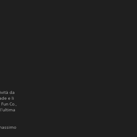
ività da
ade e li
 Fun Co.,
 l'ultima
 massimo