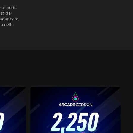
e a molte
 sfide
guadagnare
o nelle