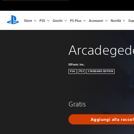
Store
PS5
Giochi
PS Plus
Accessori
Novità
Sup
Arcadeged
IllFonic Inc.
PS4
PS5
STANDARD EDITION
Gratis
Aggiungi alla raccol