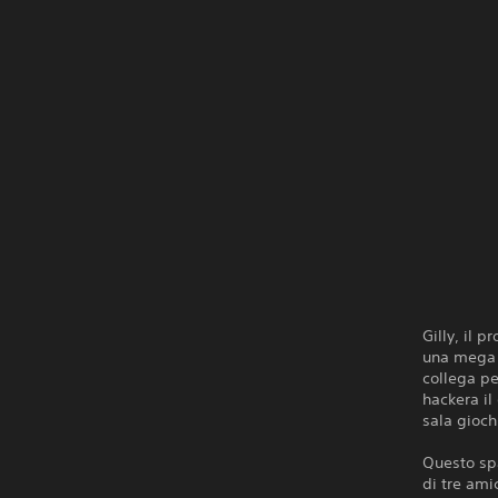
Gilly, il p
una mega c
collega pe
hackera il 
sala giochi
Questo sp
di tre ami