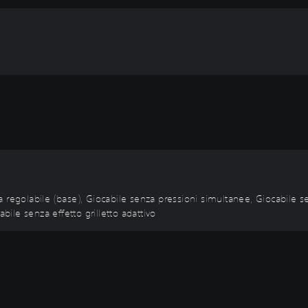
tta regolabile (base), Giocabile senza pressioni simultanee, Giocabile 
bile senza effetto grilletto adattivo