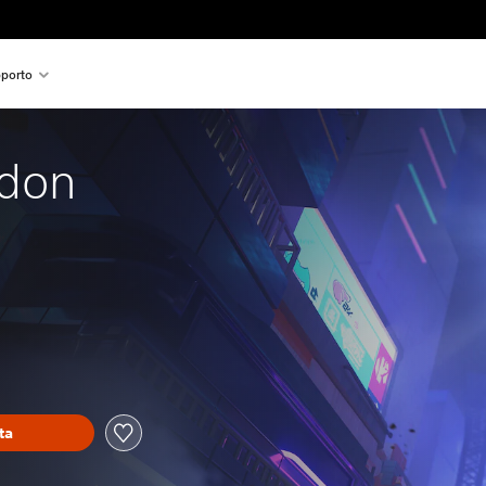
porto
don
ta