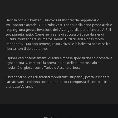
Decolla con Air Twister, il nuovo rail shooter del leggendario
sviluppatore arcade, Yu Suzuki! Vesti i panni della principessa Arch e
respingi una grossa invasione dell'Avanguardia per difendere AIR, il
suo pianeta natio. Come nella serie di successo Space Harrier di
Suzuki, fronteggerai numerosi nemici tutti diversi e boss molto
impegnativi. Ma non temere, i tuoi velivoli e la balestra con missili a
ricerca non ti deluderanno.
Esplora vari potenziamenti di armi e mosse speciali che sbloccherai a
ogni partita. O mettiti alla prova in una delle numerose altre
modalità di gioco, come Turbo o Assalto ai boss.
Librandoti nei cieli di svariati mondi tutti stupendi, potrai ascoltare
l'accattivante colonna sonora opera rock composta dal noto artista
olandese Valensia.