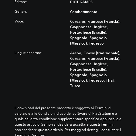
l
Editore:
RIOT GAMES
a
n
s
e
t
a
s
o
Generi:
Combattimento
i
t
o
p
Voce:
Coreano, Francese (Francia),
i
i
n
z
Giapponese, Inglese,
n
v
o
i
Portoghese (Brasile),
m
o
e
o
Spagnolo, Spagnolo
o
.
s
n
(Messico), Tedesco
d
s
i
o
e
d
Lingue schermo:
Arabo, Cinese (tradizionale),
d
r
i
Coreano, Francese (Francia),
a
e
r
Giapponese, Inglese,
r
v
i
Portoghese (Brasile),
i
i
m
Spagnolo, Spagnolo
s
s
a
(Messico), Tedesco, Thai,
u
u
p
Turco
l
a
p
t
l
a
a
i
t
r
z
u
Il download del presente prodotto è soggetto ai Termini di 
e
z
r
servizio e alle Condizioni d'uso del software di PlayStation e a 
p
a
a
qualsiasi altra condizione supplementare specifica applicabile a 
i
t
g
questo articolo. Se non si desidera accettare questi Termini, 
ù
e
u
non scaricare questo articolo. Per maggiori dettagli, consultare i 
f
i
i
Termini di Servizio.