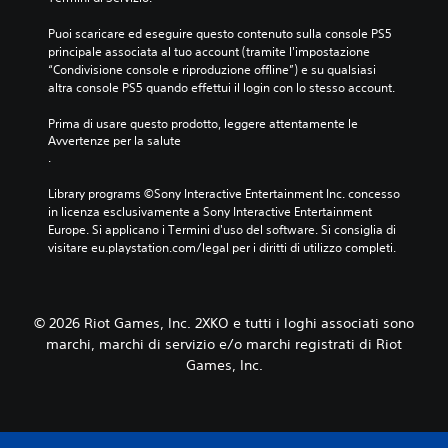
a
n
d
c
f
a
Puoi scaricare ed eseguire questo contenuto sulla console PS5 
i
o
t
principale associata al tuo account (tramite l'impostazione 
l
r
a
“Condivisione console e riproduzione offline”) e su qualsiasi 
m
m
d
altra console PS5 quando effettui il login con lo stesso account.
e
a
i
n
t
s
Prima di usare questo prodotto, leggere attentamente le 
t
o
p
Avvertenze per la salute
e
t
o
.
r
e
n
i
s
i
Library programs ©Sony Interactive Entertainment Inc. concesso 
c
t
b
in licenza esclusivamente a Sony Interactive Entertainment 
o
o
i
Europe. Si applicano i Termini d'uso del software. Si consiglia di 
n
.
l
visitare eu.playstation.com/legal per i diritti di utilizzo completi.
o
i
s
.
c
i
© 2026 Riot Games, Inc. 2XKO e tutti i loghi associati sono
b
i
marchi, marchi di servizio e/o marchi registrati di Riot
l
Games, Inc.
i
.