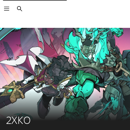
Cerca
2XKO