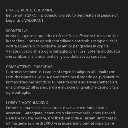
UNA SQUADRA. DUE ANIME.
Benvenuti a 2XKO, il picchiaduro gratuito dei creatori di League of
Legends e VALORANT.
SCONTRI 2v2
In 2XKO, il gioco di squadra è ciò che fa la differenza tra la vittoria e
la sconfitta. Lottate da soli controllando entrambi i campioni della
vostra squadra o coinvolgete un amico per giocare in coppia.
Variate il vostro stile a ogni battaglia con i Fuse, potenti modificatori
che cambiano le fondamenta di gioco della vostra squadra.
COMBATTENTI LEGGENDARI
Gli iconici campioni di League of Legends salgono alla ribalta con
tecniche ispirate al MOBA e riadattate per il mondo dei picchiaduro.
Immergetevi nel mondo di Runeterra grazie ad arene spettacolari,
una grafica 2D all'avanguardia e musiche originali che danno vita a
ogni battaglia.
LOBBY E MATCHMAKING
Entrate in una sala giochi virtuale dove vi attendono alleati e
avversari. Gareggiate, osservate o rilassatevi nelle lobby Ranked,
Casual e Private. Inoltre, il rollback netcode e i sistemi anticheat di
ultima generazione di 2XKO vi assicureranno partite imparziali e