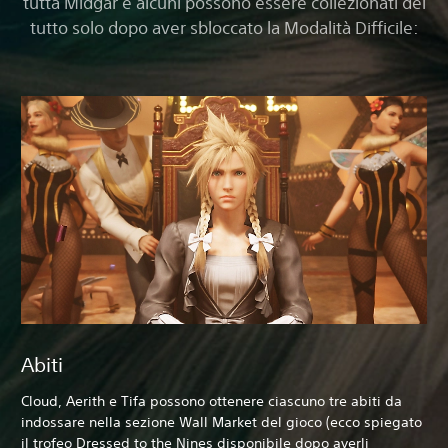
tutta Midgar e alcuni possono essere collezionati del
tutto solo dopo aver sbloccato la Modalità Difficile:
Abiti
Cloud, Aerith e Tifa possono ottenere ciascuno tre abiti da
indossare nella sezione Wall Market del gioco (ecco spiegato
il trofeo Dressed to the Nines disponibile dopo averli