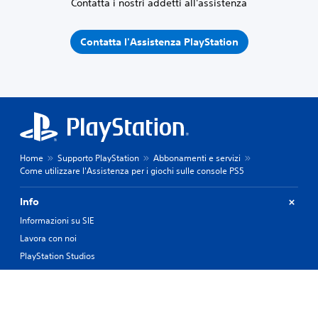
Contatta i nostri addetti all'assistenza
Contatta l'Assistenza PlayStation
Home
Supporto PlayStation
Abbonamenti e servizi
Come utilizzare l'Assistenza per i giochi sulle console PS5
Info
Informazioni su SIE
Lavora con noi
PlayStation Studios
PlayStation Productions
Azienda
La storia di PlayStation