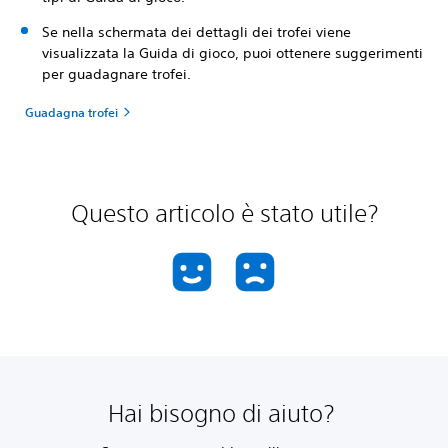
Se nella schermata dei dettagli dei trofei viene
visualizzata la Guida di gioco, puoi ottenere suggerimenti
per guadagnare trofei.
Guadagna trofei
Questo articolo è stato utile?
Hai bisogno di aiuto?