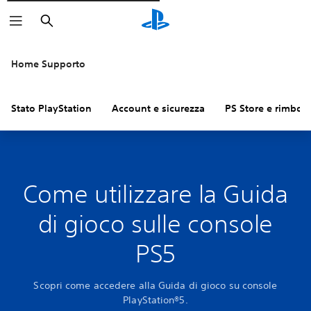
Cerca
Home Supporto
Stato PlayStation
Account e sicurezza
PS Store e rimbors
Come utilizzare la Guida
di gioco sulle console
PS5
Scopri come accedere alla Guida di gioco su console
PlayStation®5.