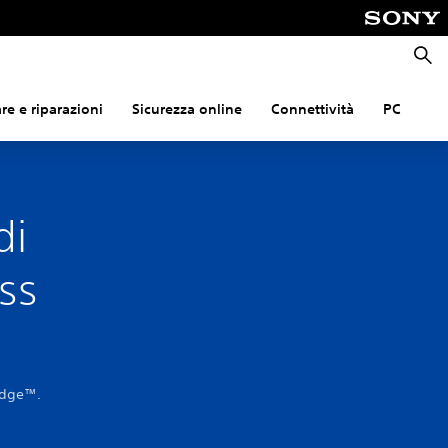
Cerca
e e riparazioni
Sicurezza online
Connettività
PC
di
ess
 Edge™.