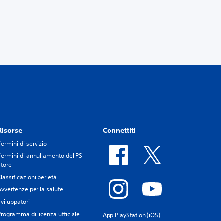
Risorse
Connettiti
Termini di servizio
Termini di annullamento del PS
Store
Classificazioni per età
Avvertenze per la salute
Sviluppatori
Programma di licenza ufficiale
App PlayStation (iOS)