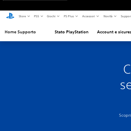
Store
PS5
Giochi
PS Plus
Accessori
Novità
Suppor
Home Supporto
Stato PlayStation
Account e sicure
C
se
Scopri