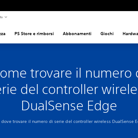
to
zza
PS Store e rimborsi
Abbonamenti
Giochi
Hardwar
ome trovare il numero 
rie del controller wirel
DualSense Edge
 dove trovare il numero di serie del controller wireless DualSense