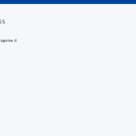
ss
oprire il
.