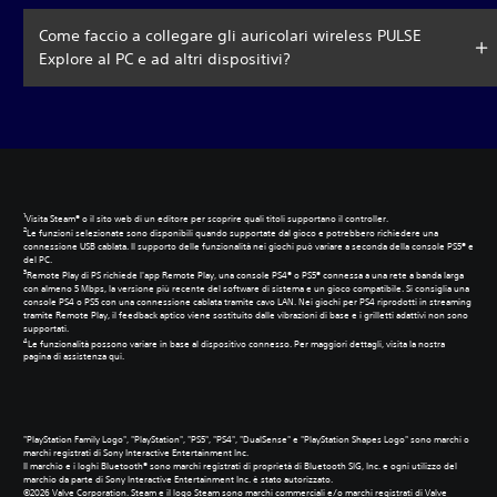
Come faccio a collegare gli auricolari wireless PULSE
Explore al PC e ad altri dispositivi?
Visita Steam® o il sito web di un editore per scoprire quali titoli supportano il controller.
Le funzioni selezionate sono disponibili quando supportate dal gioco e potrebbero richiedere una
connessione USB cablata. Il supporto delle funzionalità nei giochi può variare a seconda della console PS5® e
del PC.
Remote Play di PS richiede l'app Remote Play, una console PS4® o PS5® connessa a una rete a banda larga
con almeno 5 Mbps, la versione più recente del software di sistema e un gioco compatibile. Si consiglia una
console PS4 o PS5 con una connessione cablata tramite cavo LAN. Nei giochi per PS4 riprodotti in streaming
tramite Remote Play, il feedback aptico viene sostituito dalle vibrazioni di base e i grilletti adattivi non sono
supportati.
Le funzionalità possono variare in base al dispositivo connesso. Per maggiori dettagli, visita la nostra
pagina di assistenza
qui
‎.
‎"PlayStation Family Logo", "PlayStation", "PS5", "PS4", "DualSense" e "PlayStation Shapes Logo" sono marchi o
marchi registrati di Sony Interactive Entertainment Inc.
Il marchio e i loghi Bluetooth® sono marchi registrati di proprietà di Bluetooth SIG, Inc. e ogni utilizzo del
marchio da parte di Sony Interactive Entertainment Inc. è stato autorizzato.
‎©2026 Valve Corporation. Steam e il logo Steam sono marchi commerciali e/o marchi registrati di Valve