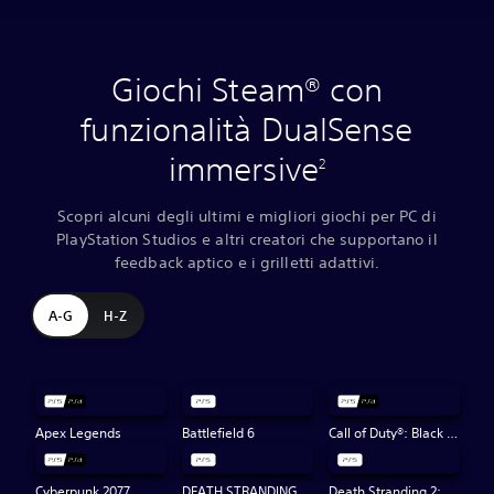
Giochi Steam® con
funzionalità DualSense
immersive
2
Scopri alcuni degli ultimi e migliori giochi per PC di
PlayStation Studios e altri creatori che supportano il
feedback aptico e i grilletti adattivi.
A-G
H-Z
Apex Legends
Battlefield 6
Call of Duty®: Black Ops 7
Cyberpunk 2077
DEATH STRANDING DIRECTOR'S CUT
Death Stranding 2: On the Beach