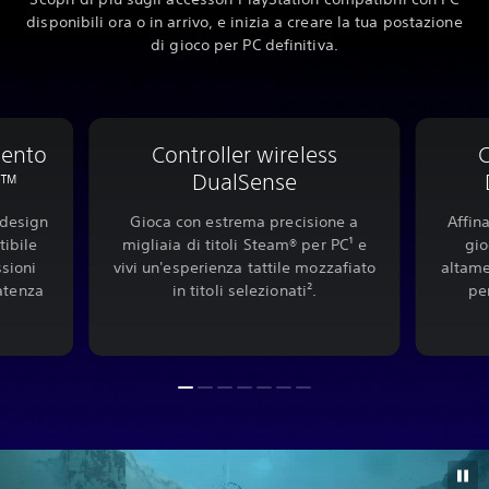
disponibili ora o in arrivo, e inizia a creare la tua postazione
di gioco per PC definitiva.
mento
Controller wireless
C
e™
DualSense
 design
Gioca con estrema precisione a
Affina
tibile
migliaia di titoli Steam® per PC¹ e
gio
sioni
vivi un'esperienza tattile mozzafiato
altame
atenza
in titoli selezionati².
pe