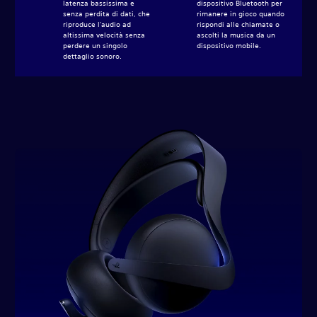
latenza bassissima e
dispositivo Bluetooth per
senza perdita di dati, che
rimanere in gioco quando
riproduce l'audio ad
rispondi alle chiamate o
altissima velocità senza
ascolti la musica da un
perdere un singolo
dispositivo mobile.‎
dettaglio sonoro.‎