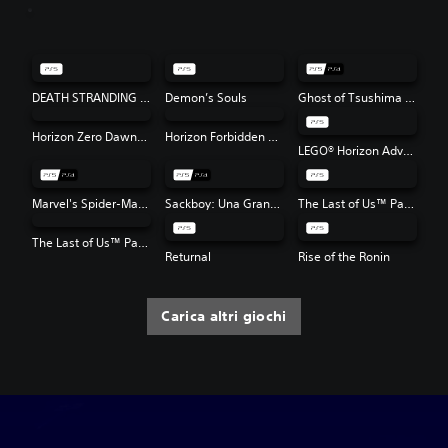
DEATH STRANDING DIRECTOR'S CUT
Demon’s Souls
Ghost of Tsushima Director's Cut
Horizon Zero Dawn™ Remastered
Horizon Forbidden West™
LEGO® Horizon Adventures™
Marvel's Spider-Man: Miles Morales
Sackboy: Una Grande Avventura
The Last of Us™ Part I
The Last of Us™ Parte II Remastered
Returnal
Rise of the Ronin
Carica altri giochi