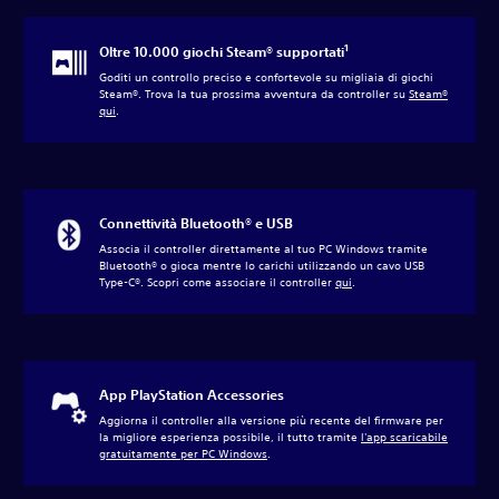
1
Oltre 10.000 giochi Steam® supportati
Goditi un controllo preciso e confortevole su migliaia di giochi
Steam®. Trova la tua prossima avventura da controller su
Steam®
qui
‎.
Connettività Bluetooth® e USB
Associa il controller direttamente al tuo PC Windows tramite
Bluetooth® o gioca mentre lo carichi utilizzando un cavo USB
Type-C®. Scopri come associare il controller
qui
‎.
App PlayStation Accessories
Aggiorna il controller alla versione più recente del firmware per
la migliore esperienza possibile, il tutto tramite
l'app scaricabile
gratuitamente per PC Windows
‎.