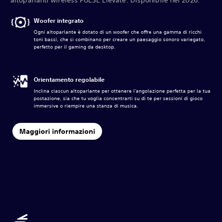
altoparlanti wireless PULSE Elevate. Disponibile nel 2026.
Woofer integrato
Ogni altoparlante è dotato di un woofer che offre una gamma di ricchi
toni bassi, che si combinano per creare un paesaggio sonoro variegato,
perfetto per il gaming da desktop.
Orientamento regolabile
Inclina ciascun altoparlante per ottenere l'angolazione perfetta per la tua
postazione, sia che tu voglia concentrarti su di te per sessioni di gioco
immersive o riempire una stanza di musica.
Maggiori informazioni