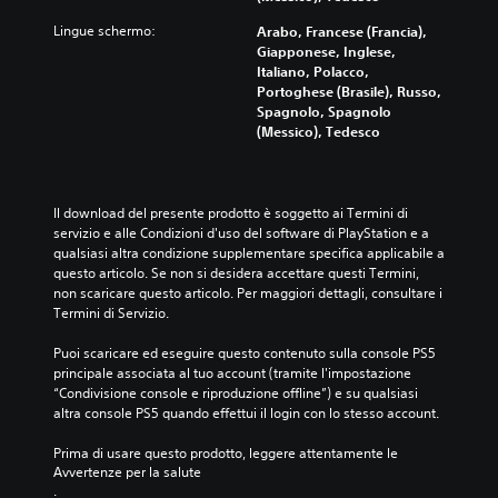
a
o
r
s
e
y
l
Lingue schermo:
c
Arabo, Francese (Francia),
i
z
)
i
h
Giapponese, Inglese,
m
i
è
a
é
Italiano, Polacco,
o
o
p
u
i
Portoghese (Brasile), Russo,
m
n
r
d
l
Spagnolo, Spagnolo
e
a
e
i
g
(Messico), Tedesco
n
n
s
o
i
t
d
e
.
o
o
o
n
c
.
u
t
o
Il download del presente prodotto è soggetto ai Termini di 
n
A
a
n
servizio e alle Condizioni d'uso del software di PlayStation e a 
l
u
P
t
o
qualsiasi altra condizione supplementare specifica applicabile a 
a
d
o
r
n
questo articolo. Se non si desidera accettare questi Termini, 
y
i
i
o
i
non scaricare questo articolo. Per maggiori dettagli, consultare i 
o
n
o
n
m
Termini di Servizio.
u
u
c
3
e
t
n
l
Puoi scaricare ed eseguire questo contenuto sulla console PS5 
D
a
m
c
u
principale associata al tuo account (tramite l'impostazione 
l
o
P
a
d
“Condivisione console e riproduzione offline”) e su qualsiasi 
t
r
u
r
e
altra console PS5 quando effettui il login con lo stesso account.
e
o
i
a
d
r
i
a
t
i
Prima di usare questo prodotto, leggere attentamente le 
n
i
t
t
a
Avvertenze per la salute
a
m
e
u
.
l
t