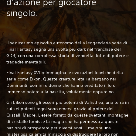
d'azione per giocatore
singolo.
Il sedicesimo episodio autonomo della leggendaria serie di
Final Fantasy segna una svolta più dark nel franchise del
GDR, con una complessa storia di vendetta, lotte di potere e
tragedie inevitabili.
Final Fantasy XVI reimmagina le evocazioni iconiche della
serie come Eikon. Queste creature letali albergano nei
Dominanti, uomini e donne che hanno ereditato il loro
immenso potere alla nascita, volutamente oppure no.
Gli Eikon sono gli esseri più potenti di Valisthea, una terra in
cui sei potenti regni sono emersi grazie al potere dei
Cristalli Madre. L'etere fornito da queste svettanti montagne
di cristallo fornisce la magia che ha permesso a queste
nazioni di prosperare per diversi anni — ma ora una
misteriosa calamità minaccia di distruggere la loro non