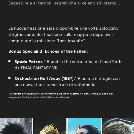
Sagespire e ai terribili segreti che si celano all’interno...
La nuova missione sarà disponibile una volta sbloccato
Origine come destinazione sulla mappa e dopo aver
completato la missione “Inestimabile”.
Bonus Speciali di Echoes of the Fallen:
Spada Potens.
* Brandisci l’iconica arma di Cloud Strife
da FINAL FANTASY VII.
Orchestrion Roll Away (1987).
* Rianima il rifugio con
una nuova traccia musicale di sottofondo.
*Gli Oggetti Bonus potranno essere ottenuti dalla sezione Sistema nel Menu Principale dopo aver
completato “Un incontro fortuito” nella storia principale.