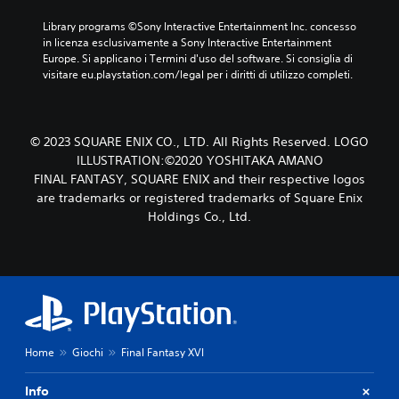
p
r
o
t
i
o
e
Library programs ©Sony Interactive Entertainment Inc. concesso 
g
o
v
s
p
in licenza esclusivamente a Sony Interactive Entertainment 
h
o
r
t
i
Europe. Si applicano i Termini d'uso del software. Si consiglia di 
i
p
i
a
ù
visitare eu.playstation.com/legal per i diritti di utilizzo completi.
p
r
a
r
g
a
e
e
l
r
r
i
l
a
l
P
m
'
n
a
u
© 2023 SQUARE ENIX CO., LTD. All Rights Reserved. LOGO
p
u
d
t
o
o
ILLUSTRATION:©2020 YOSHITAKA AMANO
s
e
i
i
s
FINAL FANTASY, SQUARE ENIX and their respective logos
c
p
.
r
t
i
are trademarks or registered trademarks of Square Enix
e
i
a
t
r
Holdings Co., Ltd.
v
t
a
S
r
e
o
a
o
i
d
o
u
s
t
e
p
d
u
t
r
p
i
l
e
o
u
o
t
i
t
r
i
a
t
e
i
n
r
u
p
Home
Giochi
Final Fantasy XVI
t
m
e
t
u
o
o
p
o
o
d
l
Info
i
r