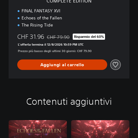
COMPLETE EDITION
O
N
FINAL FANTASY XVI
Echoes of the Fallen
The Rising Tide
CHF 31.96
CHF 79.90
Risparmio del 60%
Scontato dal prezzo originale di CHF 79.90
L'offerta termina il 12/8/2026 10:59 PM UTC
Prezzo più basso degli ultimi 30 giorni: CHF 79.90
Aggiungi al carrello
Contenuti aggiuntivi