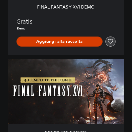
X
FINAL FANTASY XVI DEMO
V
I
D
Gratis
E
Demo
M
O
Aggiungi alla raccolta
C
O
M
P
L
E
T
E
E
D
I
T
I