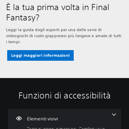
È la tua prima volta in Final
Fantasy?
Leggi la guida degli esperti per una delle serie di
videogiochi di ruolo giapponesi più longeve e amate di tutti
i tempi.
Leggi maggiori informazioni
Funzioni di accessibilità
T
C
G
R
P
e
o
i
i
r
s
n
o
m
o
t
t
c
a
m
o
r
a
p
e
Elementi visivi
d
o
b
p
m
Testo di grandi dimensioni, Comfort visivo