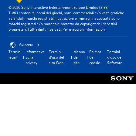
l
u
i
i
t
a
r
© 2026 Sony Interactive Entertainment Europe Limited (SIEE)
s
n
v
t
a
Tutti i contenuti, nomi dei giochi, nomi commerciali e/o vesti grafiche
u
q
i
g
i
aziendali, marchi registrati, illustrazioni e immagini associate sono
o
u
d
u
s
marchi registrati e/o materiale protetto da copyright dei rispettivi
n
a
e
i
proprietari. Tutti i diritti riservati.
Per maggiori informazioni
i
i
l
l
d
t
v
s
g
a
u
o
i
i
t
Svizzera
t
(
a
o
a
t
Termini
Informativa
Termini
Mappa
Politica
Termini
b
s
c
d
'
legali
sulla
d'uso del
del
dei
d'uso del
i
a
o
i
i
privacy
sito Web
sito
cookie
Software
m
s
s
s
n
o
o
p
e
t
m
n
o
)
o
e
o
n
r
D
n
c
i
n
u
t
o
b
o
r
o
m
i
a
a
.
p
l
t
n
l
i
e
t
e
.
.
M
e
t
o
l
a
'
S
d
m
e