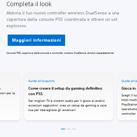
Completa il look
Abbina il tuo nuovo controller wireless DualSense a una
copertura della console PS5 coordinata e ottieni un set
esplosivo.
Maggiori informazioni
Console PS5, coperture della console e controller wireless DualSense venduti separatamente.
Guida all'acquisto
Guida all'
Come creare il setup da gaming definitivo
Gioca i
n
sori per la
con PS5
Scegli il 
titoli mult
Dai migliori TV e sistemi audio per il gioco ai pratici
PlayStation
accessori aggiuntivi: crea un setup da gaming a casa
sparatutto
tua per sbaragliare gli avversari.
controller
incredibile