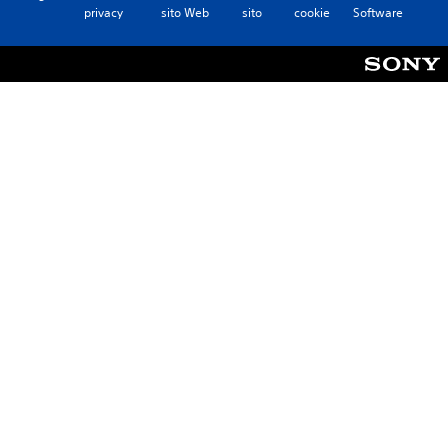
privacy
sito Web
sito
cookie
Software