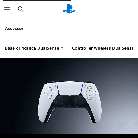
Cerca
Fai clic sulle icone
per saperne d
Accessori
Base di ricarica DualSense™
Controller wireless DualSense