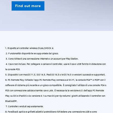
Find out more
‎1. Rispetto al controller wireless DUALSHOCK 4.
‎ 2. Funzionalità disponibile se supportata dal gioco.
‎ 3. Sono richiesti una connessione Internet e un account per PlayStation.
‎ 4. Cavo non incluso. Per collegare o caricare il controller, usare il cavo USB fornito in dotazione con
la console PS5.
5. Dispositivi con macOS 11.3, iOS 14.5, iPadOS 14.5 o tvOS 14.5 o versioni successive supportati.
6. PS Remote Play richiede l'app PS Remote Play connessa al Wi-Fi, la console PS4™ o PS5® con il
software di sistema più recente e un gioco compatibile. È consigliato l’utilizzo di una console PS4 o
PS5 con connessione cablata tramite cavo LAN. È necessaria la versione 4.0 dell'app PS Remote
Play su iOS e iPadOS o la versione 4.1 su macOS per riprodurre i giochi utilizzando il controller con
Bluetooth®.
‎ 7. Controller venduti separatamente.
8. Feedback aptico e grilletti adattivi potrebbero richiedere una connessione USB e sono