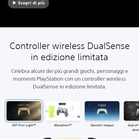
Scopri di più
Controller wireless DualSense
in edizione limitata
Celebra alcuni dei più grandi giochi, personaggi e
momenti PlayStation con un controller wireless
DualSense in edizione limitata.
‎007 First Light™
Marathon™
Genshin Impact
God of
Anni