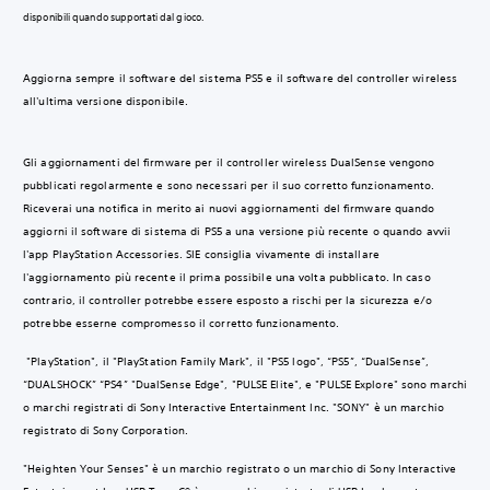
disponibili quando supportati dal gioco.
Aggiorna sempre il software del sistema PS5 e il software del controller wireless
all'ultima versione disponibile.
Gli aggiornamenti del firmware per il controller wireless DualSense vengono
pubblicati regolarmente e sono necessari per il suo corretto funzionamento.
Riceverai una notifica in merito ai nuovi aggiornamenti del firmware quando
aggiorni il software di sistema di PS5 a una versione più recente o quando avvii
l'app PlayStation Accessories. SIE consiglia vivamente di installare
l'aggiornamento più recente il prima possibile una volta pubblicato. In caso
contrario, il controller potrebbe essere esposto a rischi per la sicurezza e/o
potrebbe esserne compromesso il corretto funzionamento.
"PlayStation", il "PlayStation Family Mark", il "PS5 logo", “PS5”, “DualSense”,
“DUALSHOCK” “PS4” "DualSense Edge", "PULSE Elite", e "PULSE Explore" sono marchi
o marchi registrati di Sony Interactive Entertainment Inc. "SONY" è un marchio
registrato di Sony Corporation.
"Heighten Your Senses" è un marchio registrato o un marchio di Sony Interactive