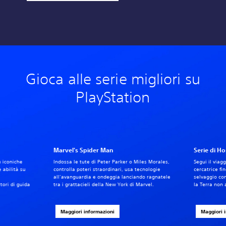
Gioca alle serie migliori su
PlayStation
Marvel's Spider Man
Serie di H
ù iconiche
Indossa le tute di Peter Parker o Miles Morales,
Segui il viag
e abilità su
controlla poteri straordinari, usa tecnologie
cercatrice fi
all’avanguardia e ondeggia lanciando ragnatele
selvaggio co
tori di guida
tra i grattacieli della New York di Marvel.
la Terra non 
Maggiori informazioni
Maggiori 