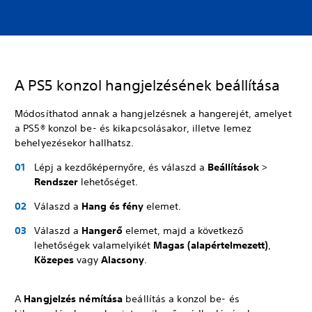
A PS5 konzol hangjelzésének beállítása
Módosíthatod annak a hangjelzésnek a hangerejét, amelyet
a PS5® konzol be- és kikapcsolásakor, illetve lemez
behelyezésekor hallhatsz.
Lépj a kezdőképernyőre, és válaszd a
Beállítások
>
Rendszer
lehetőséget.
Válaszd a
Hang és fény
elemet.
Válaszd a
Hangerő
elemet, majd a következő
lehetőségek valamelyikét
Magas (alapértelmezett)
,
Közepes
vagy
Alacsony
.
A
Hangjelzés némítása
beállítás a konzol be- és