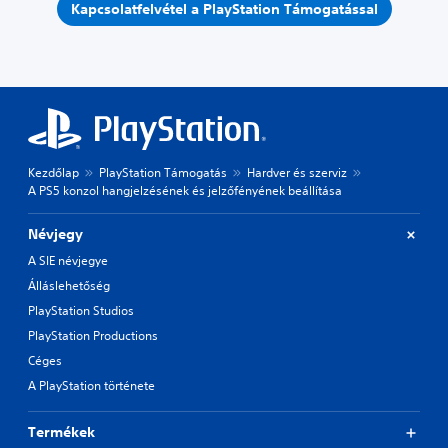
Kapcsolatfelvétel a PlayStation Támogatással
Kezdőlap
PlayStation Támogatás
Hardver és szerviz
A PS5 konzol hangjelzésének és jelzőfényének beállítása
Névjegy
A SIE névjegye
Álláslehetőség
PlayStation Studios
PlayStation Productions
Céges
A PlayStation története
Termékek