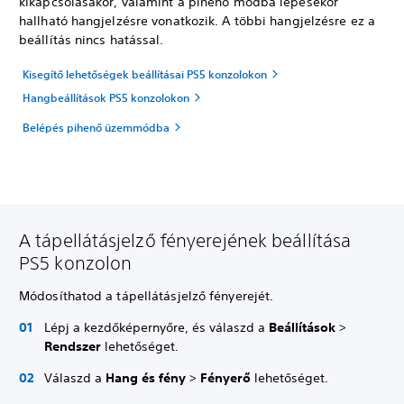
kikapcsolásakor, valamint a pihenő módba lépésekor
hallható hangjelzésre vonatkozik. A többi hangjelzésre ez a
beállítás nincs hatással.
Kisegítő lehetőségek beállításai PS5 konzolokon
Hangbeállítások PS5 konzolokon
Belépés pihenő üzemmódba
A tápellátásjelző fényerejének beállítása
PS5 konzolon
Módosíthatod a tápellátásjelző fényerejét.
Lépj a kezdőképernyőre, és válaszd a
Beállítások
>
Rendszer
lehetőséget.
Válaszd a
Hang és fény
>
Fényerő
lehetőséget.