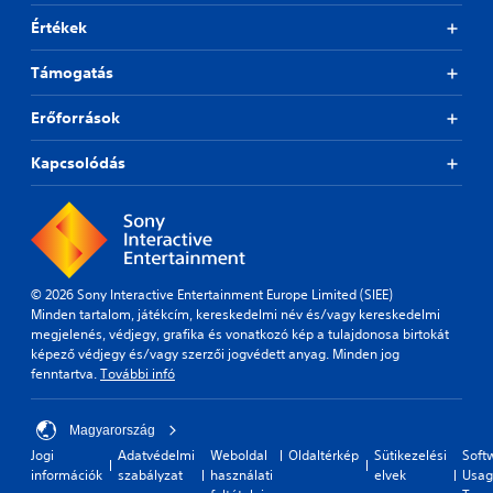
Értékek
Támogatás
Erőforrások
Kapcsolódás
© 2026 Sony Interactive Entertainment Europe Limited (SIEE)
Minden tartalom, játékcím, kereskedelmi név és/vagy kereskedelmi
megjelenés, védjegy, grafika és vonatkozó kép a tulajdonosa birtokát
képező védjegy és/vagy szerzői jogvédett anyag. Minden jog
fenntartva.
További infó
Magyarország
Jogi
Adatvédelmi
Weboldal
Oldaltérkép
Sütikezelési
Soft
információk
szabályzat
használati
elvek
Usag