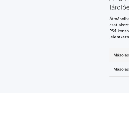
tároló
Átmásolha
csatlakozt
PS4 konzol
jelentkez
Másolás
Másolás