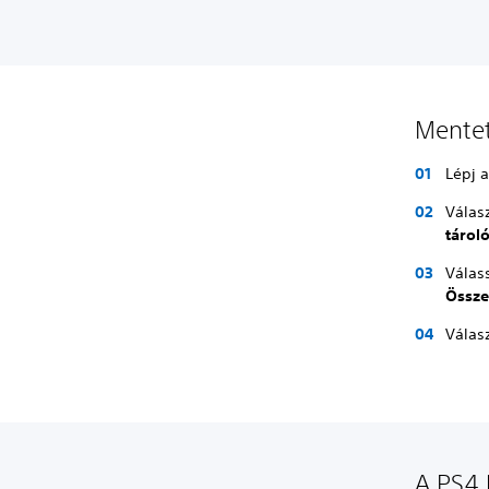
Mentet
Lépj 
Válas
tárol
Válass
Össze
Válas
A PS4 