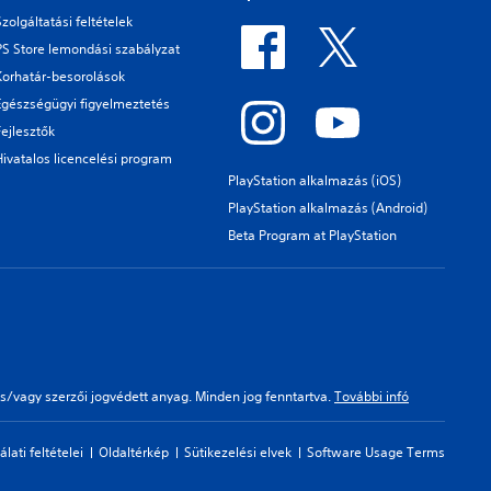
Szolgáltatási feltételek
PS Store lemondási szabályzat
Korhatár-besorolások
Egészségügyi figyelmeztetés
Fejlesztők
Hivatalos licencelési program
PlayStation alkalmazás (iOS)
PlayStation alkalmazás (Android)
Beta Program at PlayStation
s/vagy szerzői jogvédett anyag. Minden jog fenntartva.
További infó
ati feltételei
Oldaltérkép
Sütikezelési elvek
Software Usage Terms