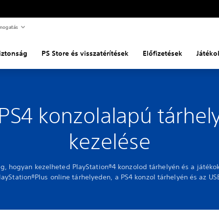
mogatás
biztonság
PS Store és visszatérítések
Előfizetések
Játéko
PS4 konzolalapú tárhel
kezelése
, hogyan kezelheted PlayStation®4 konzolod tárhelyén és a játéko
layStation®Plus online tárhelyeden, a PS4 konzol tárhelyén és az US