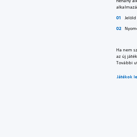
néhány alk
alkalmazá
Jelöld
Nyom
Ha nem sze
az új játé
További u
Játékok l