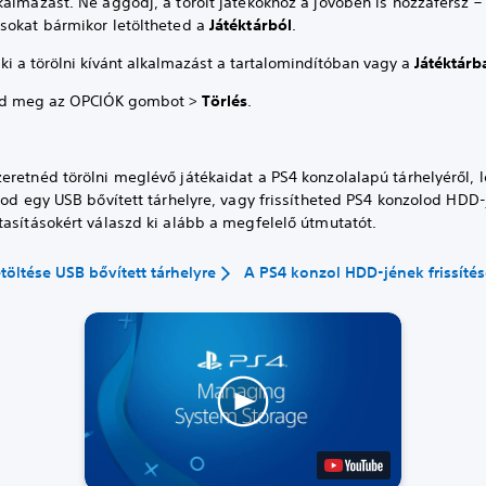
almazást. Ne aggódj, a törölt játékokhoz a jövőben is hozzáférsz –
sokat bármikor letöltheted a
Játéktárból
.
 ki a törölni kívánt alkalmazást a tartalomindítóban vagy a
Játéktárb
d meg az OPCIÓK gombot >
Törlés
.
retnéd törölni meglévő játékaidat a PS4 konzolalapú tárhelyéről, l
kod egy USB bővített tárhelyre, vagy frissítheted PS4 konzolod HDD-
tasításokért válaszd ki alább a megfelelő útmutatót.
etöltése USB bővített tárhelyre
A PS4 konzol HDD-jének frissíté