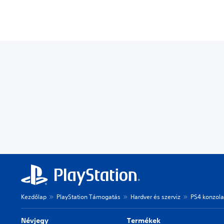
Kezdőlap
PlayStation Támogatás
Hardver és szerviz
PS4 konzola
Névjegy
Termékek