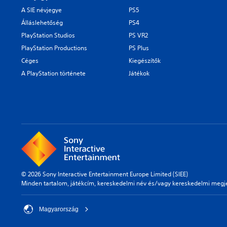
A SIE névjegye
PS5
Álláslehetőség
PS4
PlayStation Studios
PS VR2
PlayStation Productions
PS Plus
Céges
Kiegészítők
A PlayStation története
Játékok
© 2026 Sony Interactive Entertainment Europe Limited (SIEE)
Minden tartalom, játékcím, kereskedelmi név és/vagy kereskedelmi megjel
Magyarország