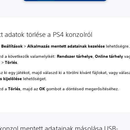
t adatok törlése a PS4 konzolról
a
Beállítások
>
Alkalmazás mentett adatainak kezelése
lehetőségre.
zd a következők valamelyikét:
Rendszer tárhelye
,
Online tárhely
va
ó
>
Törlés
.
z ki egy játékot, majd válaszd ki a törölni kívánt fájlokat, vagy válas
s kijelölése
lehetőséget.
zd a
Törlés
, majd az
OK
gombot a döntésed megerősítéséhez.
konzol mentett adatainak másolása USB-