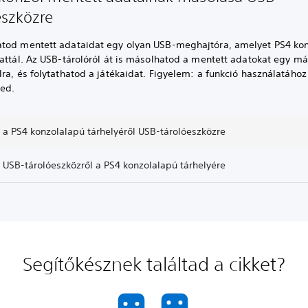
eszközre
tod mentett adataidat egy olyan USB-meghajtóra, amelyet PS4 ko
attál. Az USB-tárolóról át is másolhatod a mentett adatokat egy má
ra, és folytathatod a játékaidat. Figyelem: a funkció használatához
ned.
 a PS4 konzolalapú tárhelyéről USB-tárolóeszközre
 USB-tárolóeszközről a PS4 konzolalapú tárhelyére
Segítőkésznek találtad a cikket?