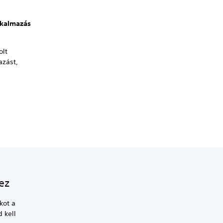
lkalmazás
olt
azást,
ez
kot a
 kell