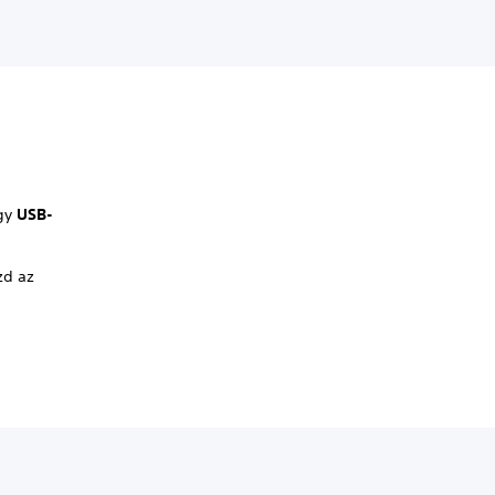
gy
USB-
zd az