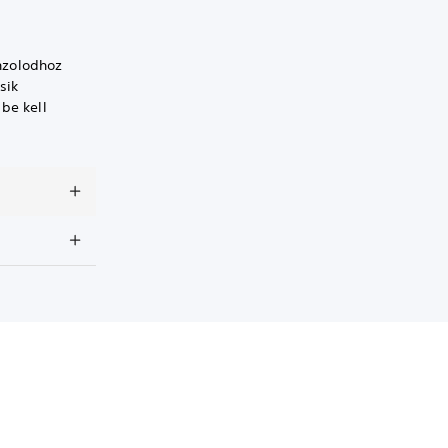
nzolodhoz
sik
 be kell