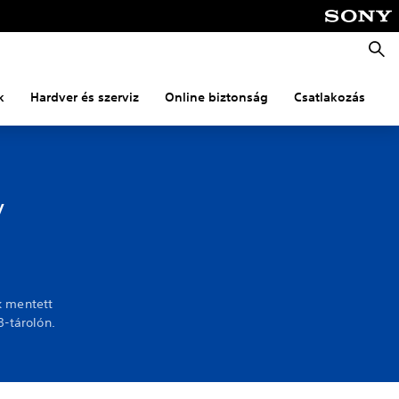
Keres
k
Hardver és szerviz
Online biztonság
Csatlakozás
S
y
k mentett
B-tárolón.