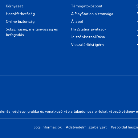
Környezet
Támogatóközpont
Hozzáférhetőség
A PlayStation biztonsága
Online biztonság
Állapot
Sokszínűség, méltányosság és
PlayStation javítások
befogadás
Jelszó visszaállítása
Visszatérítési igény
enés, védjegy, grafika és vonatkozó kép a tulajdonosa birtokát képező védjegy é
Jogi információk
Adatvédelmi szabályzat
Weboldal használ