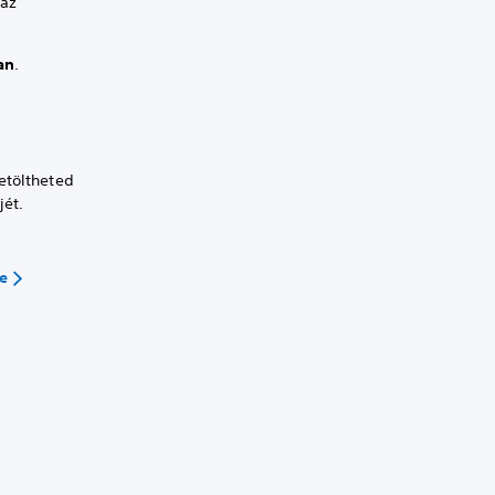
 az
an
.
etöltheted
jét.
se