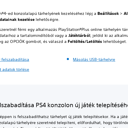
on®4-ed konzolalapú tárhelyének kezeléséhez lépj a
Beállítások
>
A
datainak kezelése
lehetőségre.
zeretnél férni egy alkalmazás PlayStation®Plus online tárhelyén tár
dataihoz a tartalomindítóból vagy a
Játéktárból
, jelöld ki az alkalm
g az OPCIÓK gombot, és válaszd a
Feltöltés/Letöltés
lehetőséget.
y felszabadítása
Másolás USB-tárhelyre
t adatok törlése
elszabadítása PS4 konzolon új játék telepítéséh
ppen is felszabadíthatsz tárhelyet új játék telepítésekor. Ha a játé
lalapú tárhelyére szeretnéd telepíteni, előfordulhat, hogy törölnöd