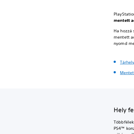
PlayStati
mentett a
Ha hozzá s
mentett a
nyomd me
Tárhel
Mentet
Hely f
Többféleké
PS4™ konzo