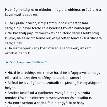
Ha még mindig nem oldódott meg a probléma, próbáld ki a
következő lépéseket.
• Csak puha, száraz, kifejezetten lencsék tisztítására
szolgáló ruhával töröld le a headset követő kameráját.
• Ne használj papírtermékeket (papírtörlő vagy zsebkendő),
kivéve, ha az adott termékek kifejezetten lencsék tisztítására
szolgálnak.
• Ha vízcseppek vagy kosz marad a lencséken, az kárt
okozhat bennük.
A PS VR2 rendszer tisztítása
• Húzd le a redőnyöket, illetve húzd be a függönyöket, hogy
elkerüld a közvetlen napfényt a headset kameráin.
• Állítsd be a világítást a szobádban, játssz jól megvilágított
helyen.
• Amikor beállítod a játékteret, vizsgáld meg a szoba
minden részét, beleértve a mennyezetet és a padlót is.
• Ha nincs semmi a szoba falain, tegyél ki néhány