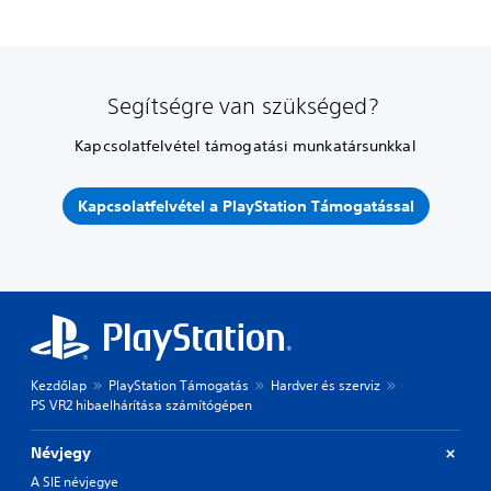
Segítségre van szükséged?
Kapcsolatfelvétel támogatási munkatársunkkal
Kapcsolatfelvétel a PlayStation Támogatással
Kezdőlap
PlayStation Támogatás
Hardver és szerviz
PS VR2 hibaelhárítása számítógépen
Névjegy
A SIE névjegye