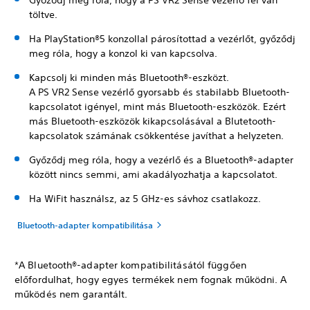
Győződj meg róla, hogy a PS VR2 Sense vezérlő fel van
töltve.
Ha PlayStation®5 konzollal párosítottad a vezérlőt, győződj
meg róla, hogy a konzol ki van kapcsolva.
Kapcsolj ki minden más Bluetooth®-eszközt.
A PS VR2 Sense vezérlő gyorsabb és stabilabb Bluetooth-
kapcsolatot igényel, mint más Bluetooth-eszközök. Ezért
más Bluetooth-eszközök kikapcsolásával a Blutetooth-
kapcsolatok számának csökkentése javíthat a helyzeten.
Győződj meg róla, hogy a vezérlő és a Bluetooth®-adapter
között nincs semmi, ami akadályozhatja a kapcsolatot.
Ha WiFit használsz, az 5 GHz-es sávhoz csatlakozz.
Bluetooth-adapter kompatibilitása
*A Bluetooth®-adapter kompatibilitásától függően
előfordulhat, hogy egyes termékek nem fognak működni. A
működés nem garantált.