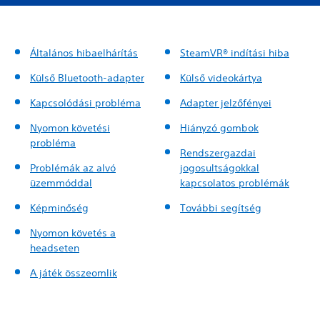
Általános hibaelhárítás
SteamVR® indítási hiba
Külső Bluetooth-adapter
Külső videokártya
Kapcsolódási probléma
Adapter jelzőfényei
Nyomon követési
Hiányzó gombok
probléma
Rendszergazdai
Problémák az alvó
jogosultságokkal
üzemmóddal
kapcsolatos problémák
Képminőség
További segítség
Nyomon követés a
headseten
A játék összeomlik