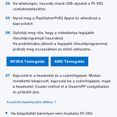
Ha lehetséges, használj másik USB-aljzatot a PS VR2
csatlakoztatásához.
Nyisd meg a PlayStation®VR2 Appot és ellenőrizd a
kapcsolatot.
Győződj meg róla, hogy a videokártya legújabb
illesztőprogramját használod.
Ha problémába ütközöl a legújabb illesztőprogrammal,
próbálj meg visszaváltani az előző változatra.
NVIDIA Támogatás
AMD Támogatás
Kapcsold ki a headsetet és a számítógépet. Miután
mindkettő kikapcsolt, kapcsold be a számítógépet, majd
a headsetet. Ezután indítsd el a SteamVR® szolgáltatást,
és próbáld újra.
A vezérlő alaphelyzetbe állítása
Ha telepítettél bármilyen nem hivatalos PS VR2-