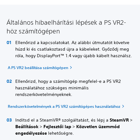
Általános hibaelhárítási lépések a PS VR2-
höz számítógépen
Ellenőrizd a kapcsolatokat. Az alábbi útmutatót követve
húzd ki és csatlakoztasd újra a kábeleket. Győződj meg
róla, hogy DisplayPort™ 1.4 vagy újabb kábelt használsz.
A PS VR2 beállítása számítógépen
Ellenőrizd, hogy a számítógép megfelel-e a PS VR2
használatához szükséges minimális
rendszerkövetelményeknek.
Rendszerkövetelmények a PS VR2 számítógépes használatához
Indítsd el a SteamVR® szolgáltatást, és lépj a
SteamVR
>
Beállítások
>
Fejlesztői lap
>
Közvetlen üzemmód
engedélyezése
lehetőségre.