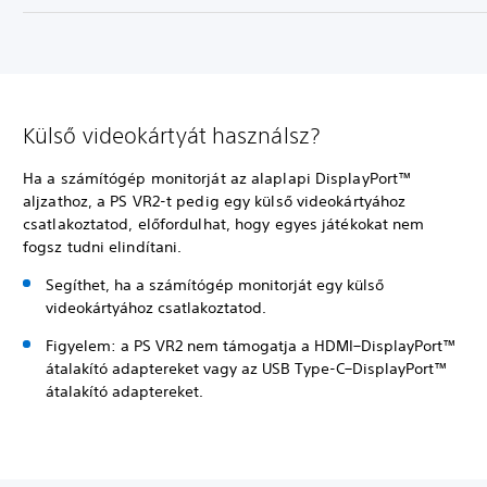
Külső videokártyát használsz?
Ha a számítógép monitorját az alaplapi DisplayPort™
aljzathoz, a PS VR2-t pedig egy külső videokártyához
csatlakoztatod, előfordulhat, hogy egyes játékokat nem
fogsz tudni elindítani.
Segíthet, ha a számítógép monitorját egy külső
videokártyához csatlakoztatod.
Figyelem: a PS VR2 nem támogatja a HDMI–DisplayPort™
átalakító adaptereket vagy az USB Type-C–DisplayPort™
átalakító adaptereket.