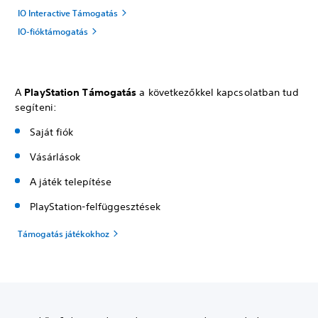
IO Interactive Támogatás
IO-fióktámogatás
A
PlayStation Támogatás
a következőkkel kapcsolatban tud
segíteni:
Saját fiók
Vásárlások
A játék telepítése
PlayStation-felfüggesztések
Támogatás játékokhoz