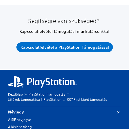
Segítségre van szükséged?
Kapcsolatfelvétel támogatási munkatársunkkal
Kapcsolatfelvétel a PlayStation Támogatással
Kezdőlap
PlayStation Támogatás
Játékok támogatása | PlayStation
007 First Light támogatás
Névjegy
A SIE névjegye
Álláslehetőség