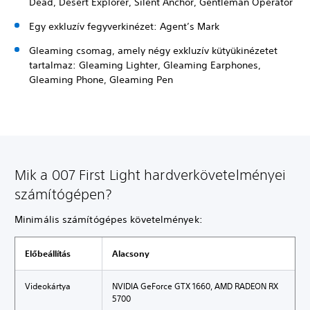
Dead, Desert Explorer, Silent Anchor, Gentleman Operator
Egy exkluzív fegyverkinézet: Agent’s Mark
Gleaming csomag, amely négy exkluzív kütyükinézetet
tartalmaz: Gleaming Lighter, Gleaming Earphones,
Gleaming Phone, Gleaming Pen
Mik a 007 First Light hardverkövetelményei
számítógépen?
Minimális számítógépes követelmények:
Előbeállítás
Alacsony
Videokártya
NVIDIA GeForce GTX 1660, AMD RADEON RX
5700