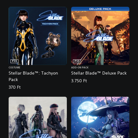
PS5
PS5
COSTUME
ADD-ON PACK
Stellar Blade™: Tachyon
Stellar Blade™ Deluxe Pack
Pack
3.750 Ft
370 Ft