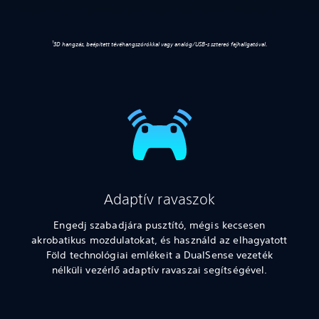
1
3D hangzás, beépített tévéhangszórókkal vagy analóg/USB-s sztereó fejhallgatóval.
Adaptív ravaszok
Engedj szabadjára pusztító, mégis kecsesen
akrobatikus mozdulatokat, és használd az elhagyatott
Föld technológiai emlékeit a DualSense vezeték
nélküli vezérlő adaptív ravaszai segítségével.