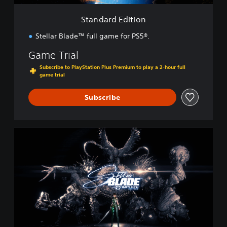
t
i
Standard Edition
o
n
Stellar Blade™ full game for PS5®.
Game Trial
Subscribe to PlayStation Plus Premium to play a 2-hour full
game trial
Subscribe
C
o
m
p
l
e
t
e
E
d