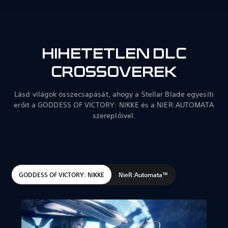
HIHETETLEN DLC
CROSSOVEREK
Lásd világok összecsapását, ahogy a Stellar Blade egyesíti
erőit a GODDESS OF VICTORY: NIKKE és a NIER:AUTOMATA
szereplőivel.
GODDESS OF VICTORY: NIKKE
NieR:Automata™