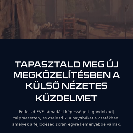
TAPASZTALD MEG ÚJ
MEGKÖZELÍTÉSBEN A
KÜLSŐ NÉZETES
KÜZDELMET
Fejleszd EVE támadási képességeit, gondolkodj
talpraesetten, és cselezd ki a naytibákat a csatákban,
amelyek a fejlődésed során egyre keményebbé válnak.