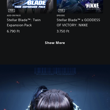
PS5
PS5
ADD-ON PACK
EPISODE
Stellar Blade™: Twin
Stellar Blade™ x GODDESS
Expansion Pack
OF VICTORY: NIKKE
6.790 Ft
3.750 Ft
Show More