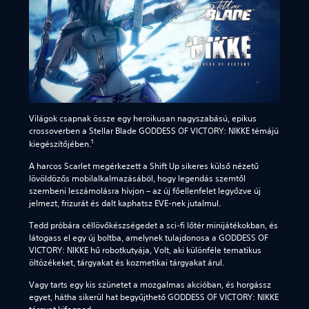
Világok csapnak össze egy heroikusan nagyszabású, epikus
crossoverben a Stellar Blade GODDESS OF VICTORY: NIKKE témájú
1
kiegészítőjében.
A harcos Scarlet megérkezett a Shift Up sikeres külső nézetű
lövöldözős mobilalkalmazásából, hogy legendás szemtől
szembeni leszámolásra hívjon – az új főellenfelet legyőzve új
jelmezt, frizurát és dalt kaphatsz EVE-nek jutalmul.
Tedd próbára céllövőkészségedet a sci-fi lőtér minijátékokban, és
látogass el egy új boltba, amelynek tulajdonosa a GODDESS OF
VICTORY: NIKKE hű robotkutyája, Volt, aki különféle tematikus
öltözékeket, tárgyakat és kozmetikai tárgyakat árul.
Vagy tarts egy kis szünetet a mozgalmas akcióban, és horgássz
egyet, hátha sikerül hat begyűjthető GODDESS OF VICTORY: NIKKE