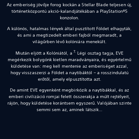
Az emberiség jövője forog kockán a Stellar Blade teljesen új,
történetközpontú akció-kalandjátékában a PlayStation®5
konzolon.
A különös, hatalmas lények által pusztított Földet elhagyták,
és ami a megtizedelt emberi fajból megmaradt, a
világűrben lévő kolóniára menekült.
7.
Miután eljött a Kolóniától, a
Légi osztag tagja, EVE
megérkezik bolygónk kietlen maradványaira, és egyértelmű
küldetése van: meg kell mentenie az emberiséget azzal,
hogy visszaszerzi a Földet a naytibáktól – a rosszindulatú
erőtől, amely elpusztította azt.
De amint EVE egyenként megbirkózik a naytibákkal, és az
emberi civilizáció romjai felett összerakja a múlt rejtélyeit,
rájön, hogy küldetése korántsem egyszerű. Valójában szinte
semmi sem az, aminek látszik…