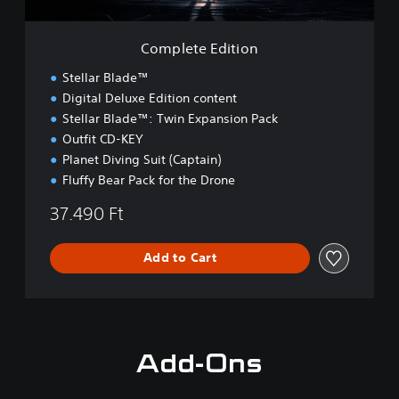
i
t
i
Complete Edition
o
n
Stellar Blade™
Digital Deluxe Edition content
Stellar Blade™: Twin Expansion Pack
Outfit CD-KEY
Planet Diving Suit (Captain)
Fluffy Bear Pack for the Drone
37.490 Ft
Add to Cart
Add-Ons