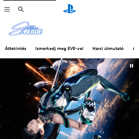
Keresés
Áttekintés
Ismerkedj meg EVE-vel
Harci útmutató
A 