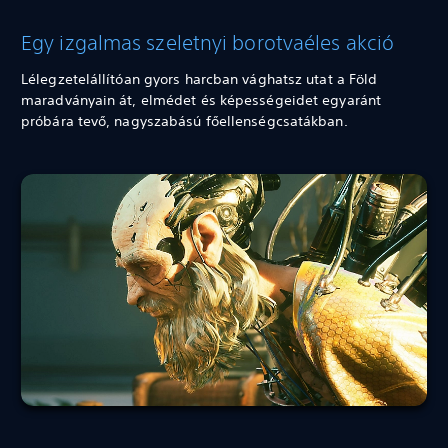
Egy izgalmas szeletnyi borotvaéles akció
Lélegzetelállítóan gyors harcban vághatsz utat a Föld
maradványain át, elmédet és képességeidet egyaránt
próbára tevő, nagyszabású főellenségcsatákban.