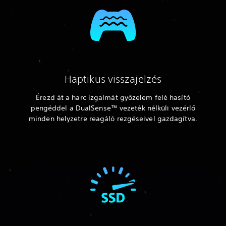
Haptikus visszajelzés
Érezd át a harc izgalmát győzelem felé hasító
pengéddel a DualSense™ vezeték nélküli vezérlő
minden helyzetre reagáló rezgéseivel gazdagítva.