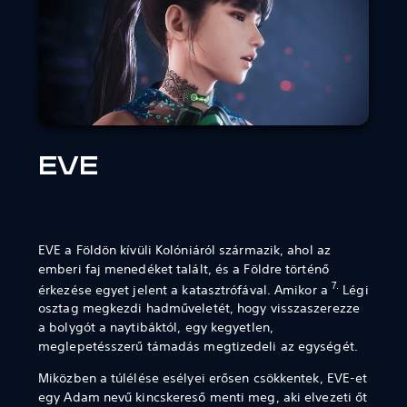
EVE
EVE a Földön kívüli Kolóniáról származik, ahol az
emberi faj menedéket talált, és a Földre történő
7.
érkezése egyet jelent a katasztrófával. Amikor a
Légi
osztag megkezdi hadműveletét, hogy visszaszerezze
a bolygót a naytibáktól, egy kegyetlen,
meglepetésszerű támadás megtizedeli az egységét.
Miközben a túlélése esélyei erősen csökkentek, EVE-et
egy Adam nevű kincskereső menti meg, aki elvezeti őt