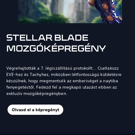
STELLAR BLADE
MOZGÓKÉPREGÉNY
Végrehajtották a 7. légiszállítású protokollt... Csatlakozz
EVE-hez és Tachyhez, miközben létfontosságú küldetésre
készülnek, hogy megmentsék az emberiséget a naytiba
fenyegetéstől. Fedezd fel a megkapó utazást ebben az
exkluzív mozgóképregényben.
Olvasd el a képregényt