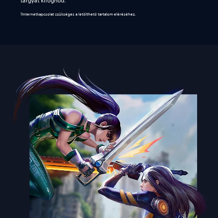
tárgyat kifognod.
1Internetkapcsolat szükséges a letölthető tartalom eléréséhez.