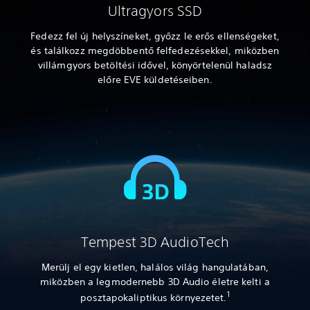
Ultragyors SSD
Fedezz fel új helyszíneket, győzz le erős ellenségeket,
és találkozz megdöbbentő felfedezésekkel, miközben
villámgyors betöltési idővel, könyörtelenül haladsz
előre EVE küldetéseiben.
Tempest 3D AudioTech
Merülj el egy kietlen, halálos világ hangulatában,
miközben a legmodernebb 3D Audio életre kelti a
1
posztapokaliptikus környezetet.