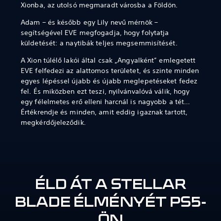
Xionba, az utolsó megmaradt városba a Földön.
Adam – és később egy Lily nevű mérnök –
segítségével EVE megfogadja, hogy folytatja
küldetését: a naytibák teljes megsemmisítését.
A Xion túlélő lakói által csak „Angyalként” emlegetett
EVE felfedezi az alattomos területet, és szinte minden
egyes lépéssel újabb és újabb meglepetéseket fedez
fel. És miközben ezt teszi, nyilvánvalóvá válik, hogy
egy félelmetes erő elleni harcnál is nagyobb a tét…
Értékrendje és minden, amit eddig igaznak tartott,
megkérdőjeleződik.
ÉLD ÁT A STELLAR
BLADE ÉLMÉNYÉT PS5-
ÖN