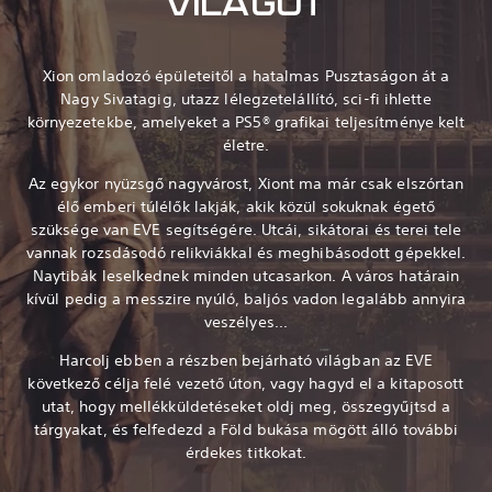
VILÁGOT
Xion omladozó épületeitől a hatalmas Pusztaságon át a
Nagy Sivatagig, utazz lélegzetelállító, sci-fi ihlette
környezetekbe, amelyeket a PS5® grafikai teljesítménye kelt
életre.
Az egykor nyüzsgő nagyvárost, Xiont ma már csak elszórtan
élő emberi túlélők lakják, akik közül sokuknak égető
szüksége van EVE segítségére. Utcái, sikátorai és terei tele
vannak rozsdásodó relikviákkal és meghibásodott gépekkel.
Naytibák leselkednek minden utcasarkon. A város határain
kívül pedig a messzire nyúló, baljós vadon legalább annyira
veszélyes...
Harcolj ebben a részben bejárható világban az EVE
következő célja felé vezető úton, vagy hagyd el a kitaposott
utat, hogy mellékküldetéseket oldj meg, összegyűjtsd a
tárgyakat, és felfedezd a Föld bukása mögött álló további
érdekes titkokat.