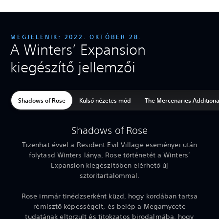
MEGJELENIK: 2022. OKTÓBER 28.
A Winters’ Expansion
kiegészítő jellemzői
Shadows of Rose
Külső nézetes mód
The Mercenaries Additiona
Shadows of Rose
Tizenhat évvel a Resident Evil Village eseményei után
folytasd Winters lánya, Rose történetét a Winters’
Expansion kiegészítőben elérhető új
sztoritartalommal.
Rose immár tinédzserként küzd, hogy kordában tartsa
rémisztő képességeit, és belép a Megamycete
tudatának eltorzult és titokzatos birodalmába, hogy