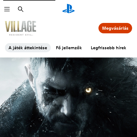
Keresés
Megvásárlás
A játék áttekintése
Fő jellemzők
Legfrissebb hírek