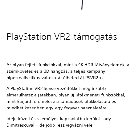
PlayStation VR2-támogatás
Az olyan fejlett funkciókkal, mint a 4K HDR látványelemek, a
szemkövetés és a 3D hangzás, a teljes kampány
hiperrealisztikus változatát élheted át PSVR2-n.
A PlayStation VR2 Sense vezérlőkkel még inkább
elmerülhetsz a játékban, olyan új játékmeneti funkciókkal,
mint karjaid felemelése a támadások blokkolására és
mindkét kezedben egy-egy fegyver használatára.
Ideje közeli és személyes kapcsolatba kerülni Lady
Dimitrescuval – de jobb lesz vigyázni vele!