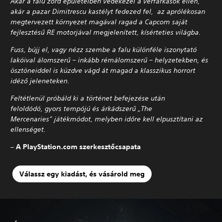
Akár a falu zord épületeiben védekezel a vérfarkasok ellen,
akár a pazar Dimitrescu kastélyt fedezed fel, az aprólékosan
megtervezett környezet magával ragad a Capcom saját
fejlesztésű RE motorjával megjelenített, kísérteties világba.
Fuss, bújj el, vagy nézz szembe a falu különféle iszonytató
lakóival álomszerű – inkább rémálomszerű – helyzetekben, és
ösztöneiddel is küzdve vágd át magad a klasszikus horrort
idéző jeleneteken.
Feltétlenül próbáld ki a történet befejezése után
feloldódó, gyors tempójú és árkádszerű „The
Mercenaries” játékmódot, melyben időre kell elpusztítani az
ellenséget.
– A PlayStation.com szerkesztőcsapata
Válassz egy kiadást, és vásárold meg