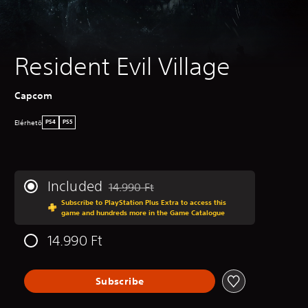
Resident Evil Village
‎Capcom
Elérhetö
PS4
PS5
Included
14.990 Ft
Discounted from original price of 14.990 Ft
Subscribe to PlayStation Plus Extra to access this
game and hundreds more in the Game Catalogue
14.990 Ft
Subscribe