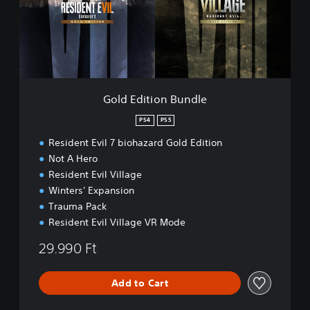
a
i
m
t
e
i
p
o
l
n
a
B
y
u
Gold Edition Bundle
D
n
e
d
PS4
PS5
m
l
o
Resident Evil 7 biohazard Gold Edition
e
Not A Hero
Resident Evil Village
Winters' Expansion
Trauma Pack
Resident Evil Village VR Mode
29.990 Ft
Add to Cart