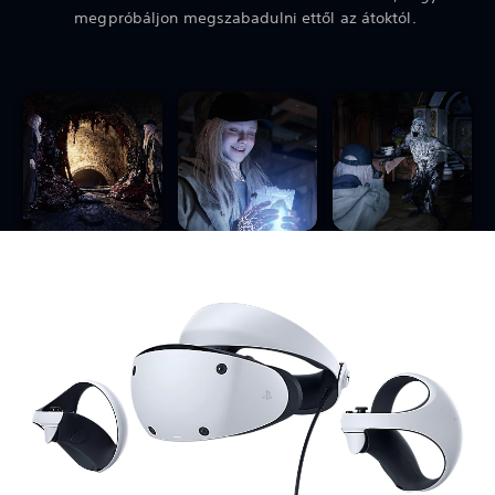
megpróbáljon megszabadulni ettől az átoktól.