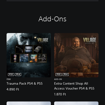
Add-Ons
PS5
PS4
PS5
PS4
ITEM
ADD-ON
Trauma Pack PS4 & PS5
Extra Content Shop All
Access Voucher PS4 & PS5
4.890 Ft
1.870 Ft