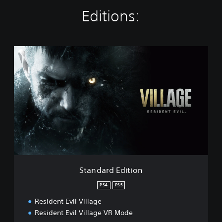
Editions:
S
t
a
n
d
a
r
d
E
d
i
t
i
Standard Edition
o
n
PS4
PS5
Resident Evil Village
Resident Evil Village VR Mode