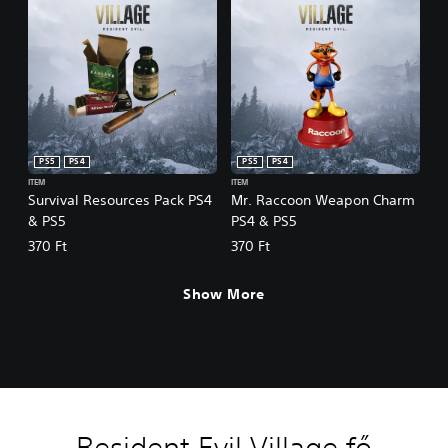
PS5
PS4
PS5
PS4
ITEM
ITEM
Survival Resources Pack PS4
Mr. Raccoon Weapon Charm
& PS5
PS4 & PS5
370 Ft
370 Ft
Show More
Resident Evil Village fő