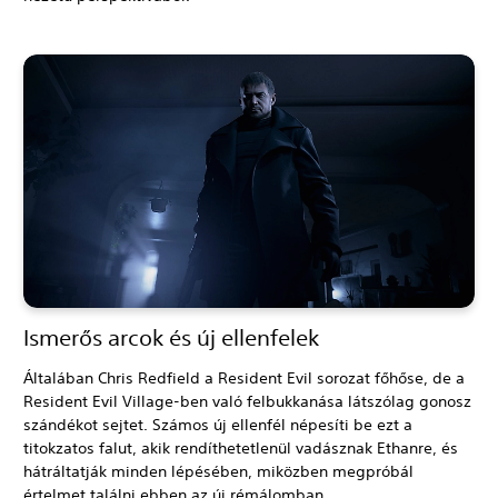
Ismerős arcok és új ellenfelek
Általában Chris Redfield a Resident Evil sorozat főhőse, de a
Resident Evil Village-ben való felbukkanása látszólag gonosz
szándékot sejtet. Számos új ellenfél népesíti be ezt a
titokzatos falut, akik rendíthetetlenül vadásznak Ethanre, és
hátráltatják minden lépésében, miközben megpróbál
értelmet találni ebben az új rémálomban.