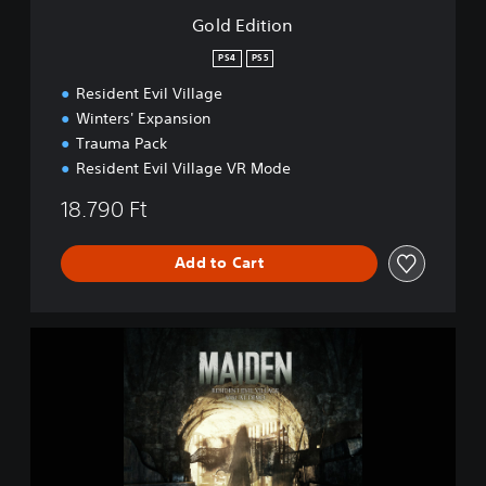
y
Gold Edition
D
e
PS4
PS5
m
o
Resident Evil Village
Winters' Expansion
Trauma Pack
Resident Evil Village VR Mode
18.790 Ft
Add to Cart
M
a
i
d
e
n