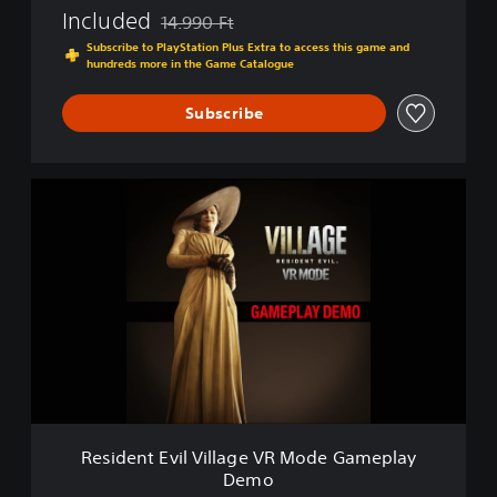
Included
14.990 Ft
Discounted from original price of 14.990 Ft
Subscribe to PlayStation Plus Extra to access this game and
hundreds more in the Game Catalogue
Subscribe
R
e
s
i
d
e
n
t
E
v
i
l
V
Resident Evil Village VR Mode Gameplay
i
Demo
l