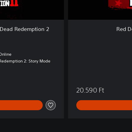
i
o
n
(
 Dead Redemption 2
Red D
P
S
4
&
Online
P
Redemption 2: Story Mode
S
5
)
t
20.590 Ft