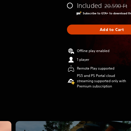
Included
20.590 Ft
Discounted fr
Subscribe to GTA+ to download t
Add to Cart
Offline play enabled
1 player
Remote Play supported
PS5 and PS Portal cloud
streaming supported only with
Premium subscription