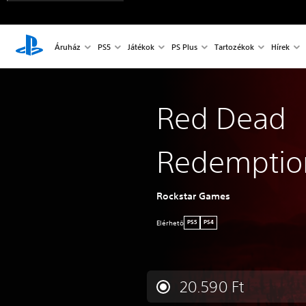
Áruház
PS5
Játékok
PS Plus
Tartozékok
Hírek
Red Dead
Redemptio
Rockstar Games
Elérhetö
PS5
PS4
20.590 Ft