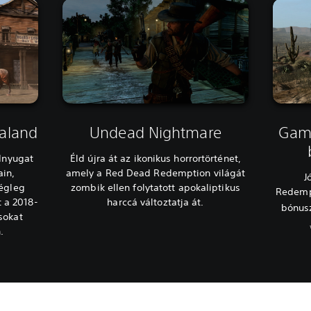
kaland
Undead Nightmare
Game
adnyugat
Éld újra át az ikonikus horrortörténet,
ain,
amely a Red Dead Redemption világát
J
végleg
zombik ellen folytatott apokaliptikus
Redempt
t a 2018-
harccá változtatja át.
bónus
sokat
.