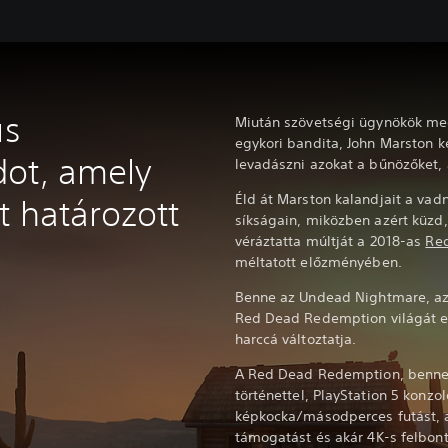
us
Miután szövetségi ügynökök meg
egykori bandita, John Marston k
ot, amely
levadászni azokat a bűnözőket, a
Éld át Marston kalandjait a vad
t határozott
síkságain, miközben azért küzd
véráztatta múltját a 2018-as
Re
méltatott előzményében.
Benne az Undead Nightmare, az 
Red Dead Redemption világát eg
harccá változtatja.
A Red Dead Redemption, benne
történettel, PlayStation 5 konz
képkocka/másodperces futást, 
támogatást és akár 4K-s felbont