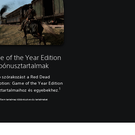
 of the Year Edition
bónusztartalmak
ó szórakozást a Red Dead
ion: Game of the Year Edition
1
ztartalmaihoz és egyebekhez.
1
Nem tartalmaz többrésztvevős tartalmakat