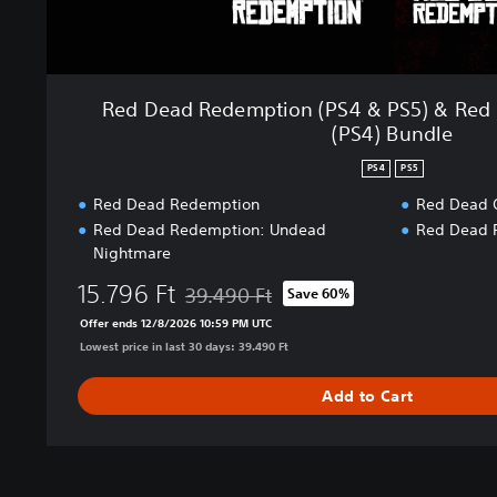
i
o
n
(
Red Dead Redemption (PS4 & PS5) & Red
P
(PS4) Bundle
S
4
PS4
PS5
&
Red Dead Redemption
Red Dead 
P
Red Dead Redemption: Undead
Red Dead 
S
Nightmare
5
)
15.796 Ft
39.490 Ft
Save 60%
&
Discounted from original price of 39.490 F
Offer ends 12/8/2026 10:59 PM UTC
R
Lowest price in last 30 days: 39.490 Ft
e
d
Add to Cart
D
e
a
d
R