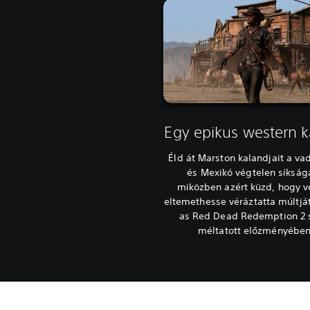
Egy epikus western 
Éld át Marston kalandjait a v
és Mexikó végtelen síkság
miközben azért küzd, hogy 
eltemethesse véráztatta múltjá
as Red Dead Redemption 2 
méltatott előzményében