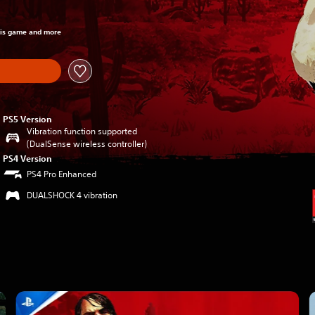
om original price of 20.590 Ft
his game and more
PS5 Version
Vibration function supported
(DualSense wireless controller)
PS4 Version
PS4 Pro Enhanced
DUALSHOCK 4 vibration