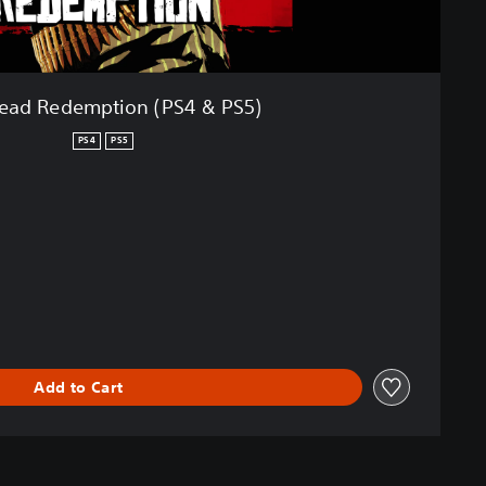
ead Redemption (PS4 & PS5)
PS4
PS5
Add to Cart