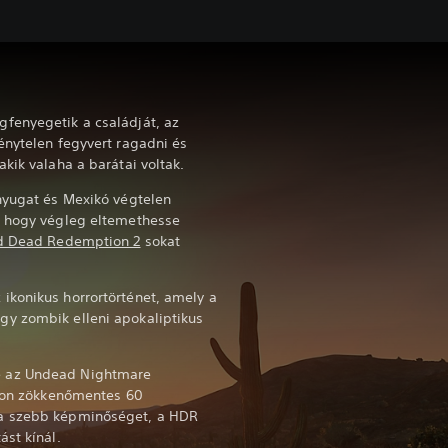
fenyegetik a családját, az
énytelen fegyvert ragadni és
kik valaha a barátai voltak.
nyugat és Mexikó végtelen
, hogy végleg eltemethesse
d Dead Redemption 2
sokat
ikonikus horrortörténet, amely a
y zombik elleni apokaliptikus
 az Undead Nightmare
olon zökkenőmentes 60
a szebb képminőséget, a HDR
ást kínál.