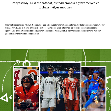
irányítsd MyTEAM csapatodat, és tedd próbára egyszemélyes és
többszemélyes módban.
Internetkapcsolat és NBA 2K-fiók szükséges a bónusztartalom használatához. Feltételek érvényesek. A Play
Now, a MyNBA és a The W offline is elérhető. Minden egyéb játékmód és funkció internetkapcsolatot
igényel, és online fiók regisztrációja lehet szükséges hozzá, illetve nem feltétlen lesz elérhető minden
játékos számára minden időpontban.