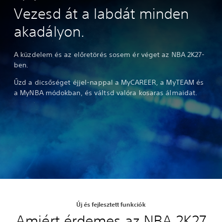
Vezesd át a labdát minden
akadályon.
A küzdelem és az előretörés sosem ér véget az NBA 2K27-
ben.
Űzd a dicsőséget éjjel-nappal a MyCAREER, a MyTEAM és
a MyNBA módokban, és váltsd valóra kosaras álmaidat.
Új és fejlesztett funkciók
Amiért érdemes az NBA 2K27