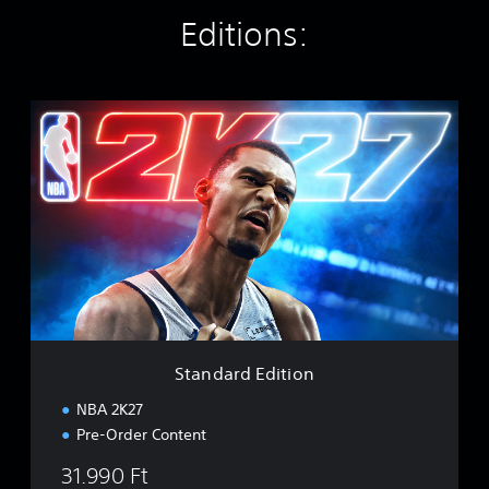
Editions:
S
t
a
n
d
a
r
d
E
d
i
t
i
Standard Edition
o
n
NBA 2K27
Pre-Order Content
31.990 Ft