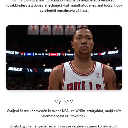
A ProPLAY® számos funkcióját kihasználva átejtheted a védőket,
továbbfejlesztett dobási mechanikákkal mutathatod meg, mit tudsz, hogy
az ellenfél rémálmává válhass.
MyTEAM
Gyűjtsd össze könnyedén kedvenc NBA- és WNBA-sztárjaidat, majd építs
álomcsapatot az utókornak.
Bővítsd gyűjteményedet, és állíts össze végtelen számú kombinációt: