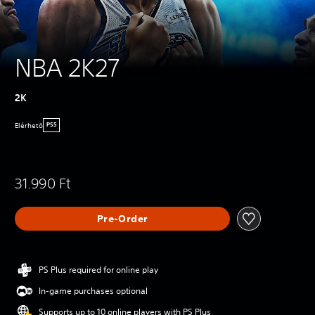
NBA 2K27
2K
Elérhetö
PS5
31.990 Ft
Pre-Order
PS Plus required for online play
In-game purchases optional
Supports up to 10 online players with PS Plus