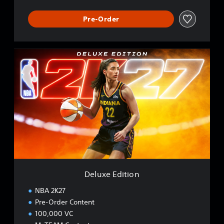
Pre-Order
D
e
l
u
x
e
E
d
i
t
i
o
n
Deluxe Edition
NBA 2K27
Pre-Order Content
100,000 VC