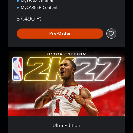
MyTEAM Content
MyCAREER Content
37.490 Ft
Pre-Order
U
l
t
r
a
E
d
i
t
i
o
n
Ultra Edition