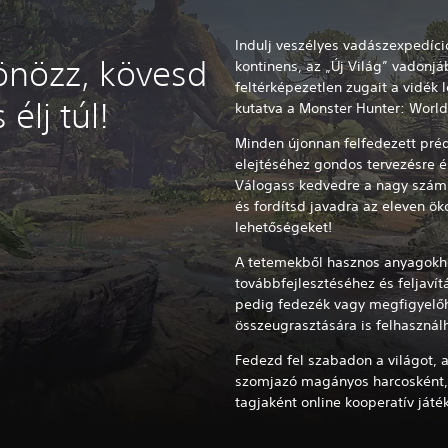
Indulj veszélyes vadászexpedíci
önözz, kövesd
kontinens, az „Új Világ” vadonjá
feltérképezetlen zugait a vidék
élj túl!
kutatva a Monster Hunter: World
Minden újonnan felfedezett préda
elejtéséhez gondos tervezésre é
Válogass kedvedre a nagy számú 
és fordítsd javadra az eleven ö
lehetőségeket!
A tetemekből hasznos anyagokho
továbbfejlesztéséhez és feljavít
pedig fedezék vagy megfigyelőh
összeugrasztására is felhasznál
Fedezd fel szabadon a világot, 
szomjazó magányos harcosként, 
tagjaként online kooperatív ját