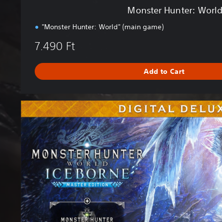
l
Monster Hunter: Worl
d
"Monster Hunter: World" (main game)
7.490 Ft
Add to Cart
M
a
s
t
e
r
E
d
i
t
i
o