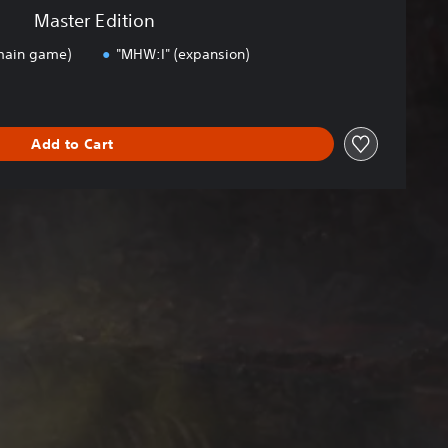
Master Edition
(main game)
"MHW:I" (expansion)
Add to Cart