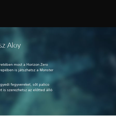
sz Aloy
retében most a Horizon Zero
epében is játszhatsz a Monster
gyedi fegyvereket, sőt palico
t is szerezhetsz az előtted álló