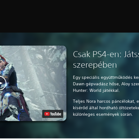
Csak PS4-en: Játs
szerepében
Egy speciális együttműködés ke
Dawn gépvadász hőse, Aloy szer
Hunter: World játékkal.
Teljes Nora harcos páncélokat, e
kísérőd által hordható öltözeteke
különleges események során.