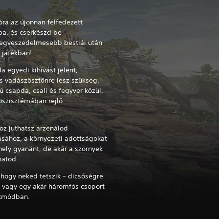
óra az újonnan felfedezett
ba, és cserkészd be
 legveszedelmesebb bestiái után
 játékban!
 egyedi kihívást jelent,
s vadászösztönre lesz szükség.
csapda, csali és fegyver közül,
koszisztémában rejlő
z juthatsz arzenálod
ásához, a környezeti adottságokat
ely gyanánt, de akár a szörnyek
hatod.
ahogy neked tetszik – dicsőségre
vagy egy akár háromfős csoport
ékmódban.