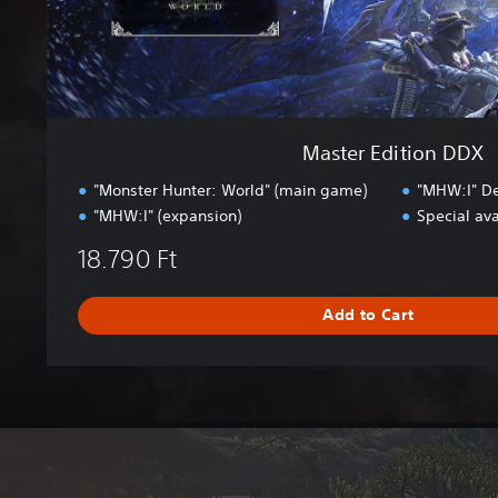
n
D
D
X
Master Edition DDX
"Monster Hunter: World" (main game)
"MHW:I" De
"MHW:I" (expansion)
Special ava
18.790 Ft
Add to Cart