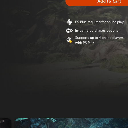
Add to Cart
PS Plus required for online play
In-game purchases optional
Supports up to 4 online players
with PS Plus