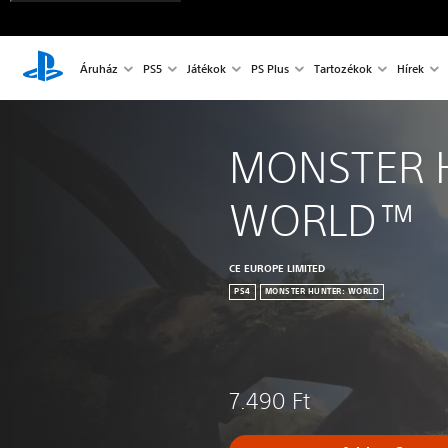
Áruház
PS5
Játékok
PS Plus
Tartozékok
Hírek
MONSTER 
WORLD™
CE EUROPE LIMITED
PS4
MONSTER HUNTER: WORLD
7.490 Ft