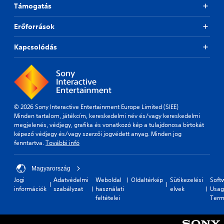
Támogatás
Erőforrások
Kapcsolódás
© 2026 Sony Interactive Entertainment Europe Limited (SIEE)
Minden tartalom, játékcím, kereskedelmi név és/vagy kereskedelmi
megjelenés, védjegy, grafika és vonatkozó kép a tulajdonosa birtokát
képező védjegy és/vagy szerzői jogvédett anyag. Minden jog
fenntartva.
További infó
Magyarország
Jogi
Adatvédelmi
Weboldal
Oldaltérkép
Sütikezelési
Soft
információk
szabályzat
használati
elvek
Usag
feltételei
Term