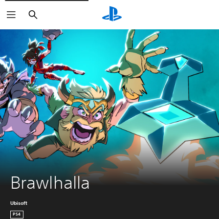
Keresés
Brawlhalla
Ubisoft
PS4