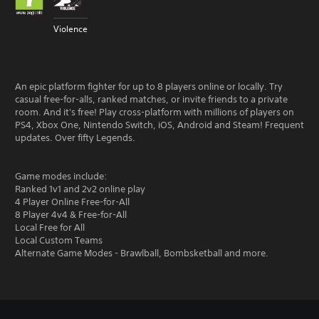
Violence
An epic platform fighter for up to 8 players online or locally. Try
casual free-for-alls, ranked matches, or invite friends to a private
room. And it's free! Play cross-platform with millions of players on
PS4, Xbox One, Nintendo Switch, iOS, Android and Steam! Frequent
updates. Over fifty Legends.
Game modes include:
Ranked 1v1 and 2v2 online play
4 Player Online Free-for-All
8 Player 4v4 & Free-for-All
Local Free for All
Local Custom Teams
Alternate Game Modes - Brawlball, Bombsketball and more.