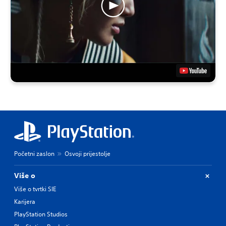
Početni zaslon
Osvoji prijestolje
Više o
Više o tvrtki SIE
Karijera
PlayStation Studios