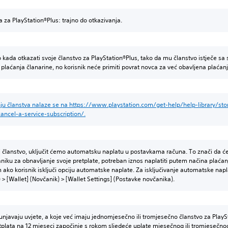
a za PlayStation®Plus: trajno do otkazivanja.
o kada otkazati svoje članstvo za PlayStation®Plus, tako da mu članstvo istječe sa
 plaćanja članarine, no korisnik neće primiti povrat novca za već obavljena plaćanj
ju članstva nalaze se na https://www.playstation.com/get-help/help-library/st
ancel-a-service-subscription/.
i članstvo, uključit ćemo automatsku naplatu u postavkama računa. To znači da će
niku za obnavljanje svoje pretplate, potreban iznos naplatiti putem načina plaća
m ako korisnik isključi opciju automatske naplate. Za isključivanje automatske napl
> [Wallet] (Novčanik) > [Wallet Settings] (Postavke novčanika).
njavaju uvjete, a koje već imaju jednomjesečno ili tromjesečno članstvo za PlayStat
plata na 12 mjeseci započinje s rokom sljedeće uplate mjesečnog ili tromjesečnog