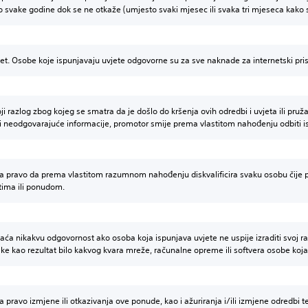
o svake godine dok se ne otkaže (umjesto svaki mjesec ili svaka tri mjeseca kako 
net. Osobe koje ispunjavaju uvjete odgovorne su za sve naknade za internetski pris
oji razlog zbog kojeg se smatra da je došlo do kršenja ovih odredbi i uvjeta ili pruža
i neodgovarajuće informacije, promotor smije prema vlastitom nahođenju odbiti isp
 pravo da prema vlastitom razumnom nahođenju diskvalificira svaku osobu čije p
tima ili ponudom.
ća nikakvu odgovornost ako osoba koja ispunjava uvjete ne uspije izraditi svoj raču
ke kao rezultat bilo kakvog kvara mreže, računalne opreme ili softvera osobe koja i
pravo izmjene ili otkazivanja ove ponude, kao i ažuriranja i/ili izmjene odredbi t