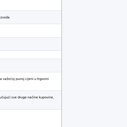
oizvoda
 važećoj punoj cijeni u trgovini
jučujući sve druge načine kupovine,