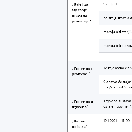
Svi sljedeći:
„Uvjeti za
stjecanje
prava na
ne smiju imati ak
promociju”
moraju biti starij
moraju biti stano
12-mjesečno člans
„Primjenjivi
proizvodi”
Članstvo će traja
PlayStation® Stor
Trgovina sustava 
„Primjenjiva
ostale trgovine Pl
trgovina”
12.1.2021. – 11:00
„Datum
početka”