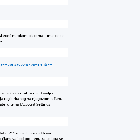
 sljedećim rokom plaćanja. Time će se
a.
ore---transactions/payments---
 se, ako korisnik nema dovoljno
nja registriranog na njegovom računu
ate idite na [Account Settings]
ion®Plus i žele iskoristiti ovu
 članstva i od tog trenutka usluga se