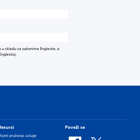
u u skladu sa zakonima Engleske, a
Engleskoj.
Resursi
Poveži se
Uvjeti pružanja usluge