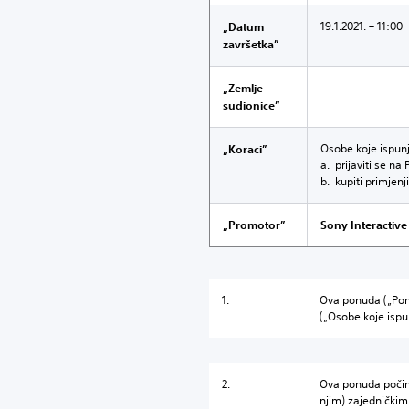
19.1.2021. – 11:00
„Datum
završetka”
„Zemlje
sudionice”
Osobe koje ispunj
„Koraci”
a. prijaviti se na 
b. kupiti primjenj
„Promotor”
Sony Interactive
1.
Ova ponuda („Ponu
(„Osobe koje ispu
2.
Ova ponuda počin
njim) zajednički