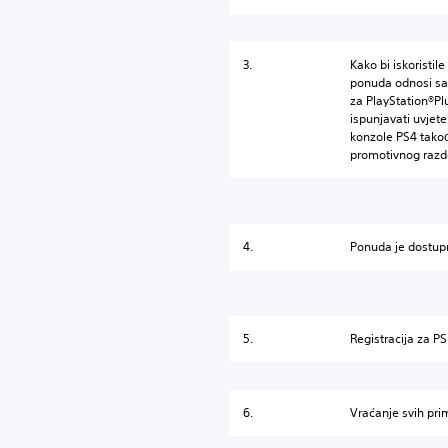
3.
Kako bi iskoristi
ponuda odnosi sam
za PlayStation®Plu
ispunjavati uvjet
konzole PS4 takođ
promotivnog razd
4.
Ponuda je dostup
5.
Registracija za PS
6.
Vraćanje svih prim