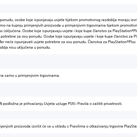
le ponudu, osobe koje ispunjavaju uvjete tijekom promotivnog razdoblja moraju izvr
o na kupnju primjenjivih proizvoda u primjenjivim trgovinama tijekom promotivno
s isključena. Osobe koje ispunjavaju uvjete i koje kupe članstvo za PlayStation®Plus
e potrebne za ovu ponudu. Osobe koje ispunjavaju uvjete i koje kupe članstvo za 
er neće ispunjavati uvjete potrebne za ovu ponudu. Članstva za PlayStation®Plus
oblja nisu uključena u ponudu.
na samo u primjenjivim trgovinama.
N podložna je prihvaćanju Uvjeta usluge PSN i Pravila o zaštiti privatnosti.
jenjivih proizvoda izvršit će se u skladu s Pravilima o otkazivanju trgovine PlaySta