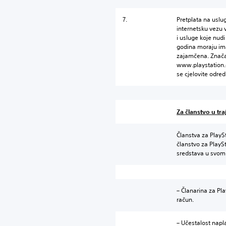
7.
Pretplata na uslug
internetsku vezu 
i usluge koje nudi
godina moraju ima
zajamčena. Znača
www.playstation.
se cjelovite odr
Za članstvo u tra
Članstva za PlayS
članstvo za PlayS
sredstava u svom 
– Članarina za Pl
račun.
– Učestalost napl