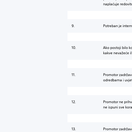
naplaćuje redovit
9.
Potreban je inter
10.
Ako postoji bilo k
kakve nevažeće il
11.
Promotor zadržava
odredbama i uvje
12.
Promotor ne prihva
ne ispuni sve kora
13.
Promotor zadržava 