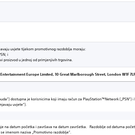
avaju uvjete tijekom promotivnog razdoblja moraju:
PSN; i
ivi proizvod u jednoj od primjenjivih trgovina.
 Entertainment Europe Limited, 10 Great Marlborough Street, London W1F 7LP
da”) dostupna je korisnicima koji imaju račun za PlayStation™Network („PSN”) i k
njavaju uvjete”).
je na datum početka i završava na datum završetka. Razdoblje od datuma počet
m se imenom naziva „Promotivno razdoblje”.