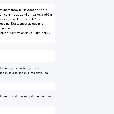
istupom trgovini PlayStation®Store i
aničenjima za zemlje i jezike. Sadržaj
odina, a svi korisnici mlađi od 18
 godina. Dostupnost usluge nije
emenu –
luge PlayStation®Plus. Primjenjuju
ktualne cijene za 12-mjesečno
korisnika ako korisnik ima dovoljno
esu e-pošte na koju ste prijavili svoj