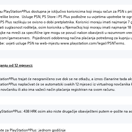
u PlayStation®Plus dostupna je isključivo korisnicima koji imaju račun za PSN s pr
velike brzine. Usluge PSN, PS Store i PS Plus podložne su uvjetima upotrebe te ogr
 PS Plus razlikuju se ovisno o dobi pretplatnika. Korisnici moraju imati najmanje 7 g
ti suglasnost roditelja, osim korisnika u Njemačkoj koji moraju imati najmanje 18
jke na mreži za specifične igre mogu se povući nakon obavijesti u razumnom vr
com/gameservers. Pojedinosti odobrenog načina plaćanja potrebnog za kupnju us
edbe: uvjeti usluge PSN na web-mjestu www.playstation.com/legal/PSNTerms.
janju od 12 mjeseci:
tation®Plus trajat će neograničeno sve dok se ne otkažu, a iznos članarine tada a
tation®Plus naplaćivat će se automatski svakih 12 mjeseci iz virtualnog novčanika 
novčaniku ili ako ima važeći način plaćanja registriran na svom računu.
ayStation®Plus: 438 HRK osim ako niste drugačije obaviješteni putem e-pošte na adr
ate za PlayStation®Plus: jednom godišnje