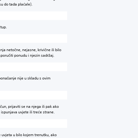
su do tada plaćale).
tup.
nja netočne, nejasne, krivične ili bilo
oručiti ponudu i njezin sadržaj.
onašanje nije u skladu s ovim
n, prijaviti se na njega ili pak ako
spunjava uvjete ili treće strane.
e uvjeta u bilo kojem trenutku, ako