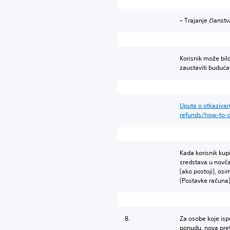
– Trajanje članstv
Korisnik može bil
zaustaviti buduća
Upute o otkazivan
refunds/how-to-c
Kada korisnik kup
sredstava u novča
(ako postoji), osi
(Postavke računa) 
8.
Za osobe koje ispu
ponudu, nova pret