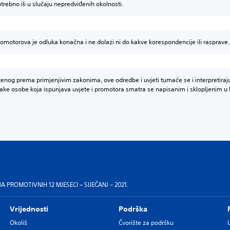
trebno ili u slučaju nepredviđenih okolnosti.
romotorova je odluka konačna i ne dolazi ni do kakve korespondencije ili rasprave.
enog prema primjenjivim zakonima, ove odredbe i uvjeti tumače se i interpretiraj
ke osobe koja ispunjava uvjete i promotora smatra se napisanim i sklopljenim u 
A PROMOTIVNIH 12 MJESECI – SIJEČANJ – 2021.
Vrijednosti
Podrška
Okoliš
Čvorište za podršku