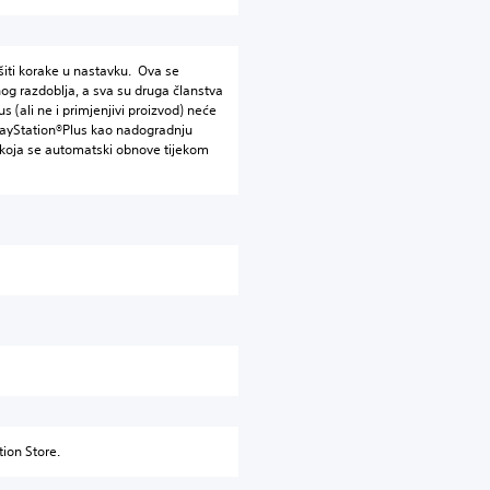
šiti korake u nastavku. Ova se
g razdoblja, a sva su druga članstva
 (ali ne i primjenjivi proizvod) neće
PlayStation®Plus kao nadogradnju
 koja se automatski obnove tijekom
tion Store.