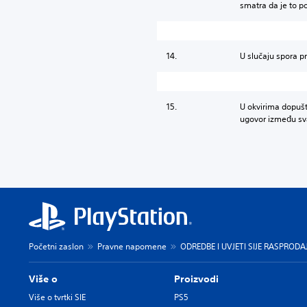
smatra da je to po
14.
U slučaju spora p
15.
U okvirima dopušt
ugovor između sva
Početni zaslon
Pravne napomene
ODREDBE I UVJETI SIJE RASPRODAJ
Više o
Proizvodi
Više o tvrtki SIE
PS5