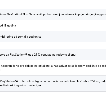
tivno PlayStation®Plus članstvo ili probnu verziju u vrijeme kupnje primjenjivog pr
i od 18 godina
vnici jedne od zemalja sudionica
tvo za PlayStation®Plus s 25 % popusta na redovnu cijenu.
ti neograničeno sve dok ga ne otkažete, a naplaćivat će se jednom godišnje po tada
e.
PlayStation®4 i internetska trgovina na mreži poznata kao PlayStation® Store, iskl
ayStation® i trgovinu unutar igre.