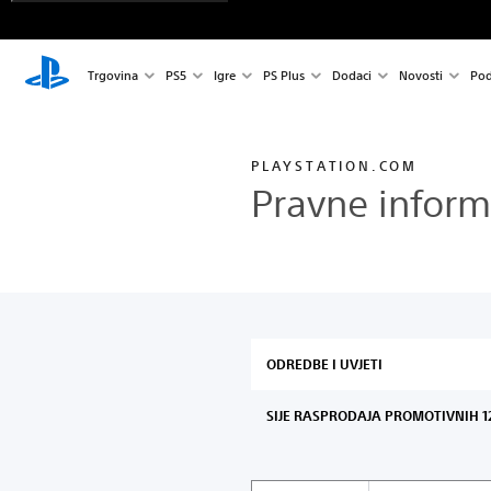
Trgovina
PS5
Igre
PS Plus
Dodaci
Novosti
Pod
PLAYSTATION.COM
Pravne inform
ODREDBE I UVJETI
SIJE RASPRODAJA PROMOTIVNIH 12 M