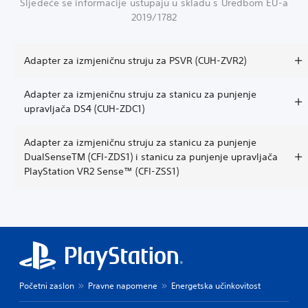
Sljedeće se informacije ustupaju u skladu s Uredbom EU-a
2019/1782
Adapter za izmjeničnu struju za PSVR (CUH-ZVR2)
Adapter za izmjeničnu struju za stanicu za punjenje
upravljača DS4 (CUH-ZDC1)
Adapter za izmjeničnu struju za stanicu za punjenje
DualSenseTM (CFI-ZDS1) i stanicu za punjenje upravljača
PlayStation VR2 Sense™ (CFI-ZSS1)
Početni zaslon
Pravne napomene
Energetska učinkovitost