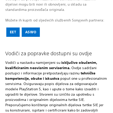
dijelovi mogu biti novi ili obnovljeni, u skladu sa
standardima proizvođača originala.
Možete ih kupiti od sljedećih službenih Sonyjevih partnera:
EET
ASWO
Vodiči za popravke dostupni su ovdje
Vodiči u nastavku namijenjeni su
isključivo obučenim,
kvalificiranim neovisnim serviserima.
Ovdje sadržani
postupci i informacije pretpostavljaju razinu
tehničke
kompetencije, obuke i iskustva
poput one u profesionalnim
servisima. Osiguravaju popis dijelova za odgovarajuće
modele PlayStation 5, kao i upute o tome kako izvaditi i
ugraditi te dijelove. Stvoreni su izričito za upotrebu s
proizvodima i originalnim dijelovima tvrtke SIE.
Preporučujemo korištenje originalnih dijelova tvrtke SIE jer
su konstruirani, ispitani i certificirani kako bi zadovoljili