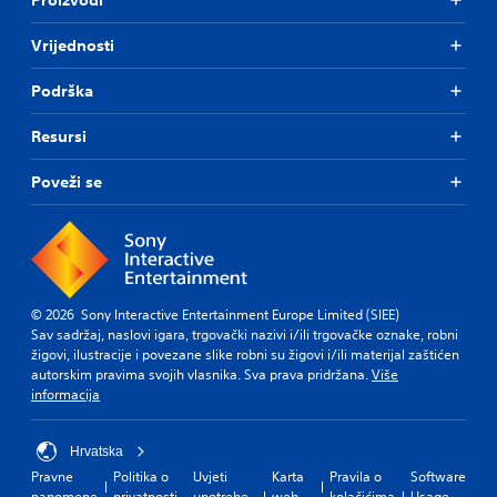
Vrijednosti
Podrška
Resursi
Poveži se
© 2026 Sony Interactive Entertainment Europe Limited (SIEE)
Sav sadržaj, naslovi igara, trgovački nazivi i/ili trgovačke oznake, robni
žigovi, ilustracije i povezane slike robni su žigovi i/ili materijal zaštićen
autorskim pravima svojih vlasnika. Sva prava pridržana.
Više
informacija
Hrvatska
Pravne
Politika o
Uvjeti
Karta
Pravila o
Software
napomene
privatnosti
upotrebe
web-
kolačićima
Usage