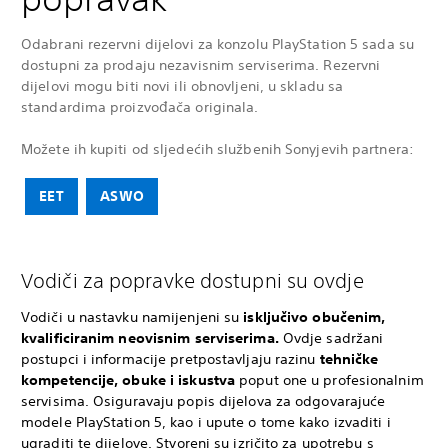
Odabrani rezervni dijelovi za konzolu PlayStation 5 sada su
dostupni za prodaju nezavisnim serviserima. Rezervni
dijelovi mogu biti novi ili obnovljeni, u skladu sa
standardima proizvođača originala.
Možete ih kupiti od sljedećih službenih Sonyjevih partnera:
EET
ASWO
Vodiči za popravke dostupni su ovdje
Vodiči u nastavku namijenjeni su
isključivo obučenim,
kvalificiranim neovisnim serviserima.
Ovdje sadržani
postupci i informacije pretpostavljaju razinu
tehničke
kompetencije, obuke i iskustva
poput one u profesionalnim
servisima. Osiguravaju popis dijelova za odgovarajuće
modele PlayStation 5, kao i upute o tome kako izvaditi i
ugraditi te dijelove. Stvoreni su izričito za upotrebu s