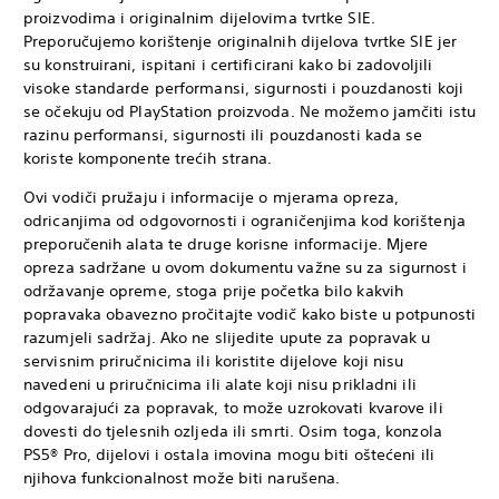
proizvodima i originalnim dijelovima tvrtke SIE.
Preporučujemo korištenje originalnih dijelova tvrtke SIE jer
su konstruirani, ispitani i certificirani kako bi zadovoljili
visoke standarde performansi, sigurnosti i pouzdanosti koji
se očekuju od PlayStation proizvoda. Ne možemo jamčiti istu
razinu performansi, sigurnosti ili pouzdanosti kada se
koriste komponente trećih strana.
Ovi vodiči pružaju i informacije o mjerama opreza,
odricanjima od odgovornosti i ograničenjima kod korištenja
preporučenih alata te druge korisne informacije. Mjere
opreza sadržane u ovom dokumentu važne su za sigurnost i
održavanje opreme, stoga prije početka bilo kakvih
popravaka obavezno pročitajte vodič kako biste u potpunosti
razumjeli sadržaj. Ako ne slijedite upute za popravak u
servisnim priručnicima ili koristite dijelove koji nisu
navedeni u priručnicima ili alate koji nisu prikladni ili
odgovarajući za popravak, to može uzrokovati kvarove ili
dovesti do tjelesnih ozljeda ili smrti. Osim toga, konzola
PS5® Pro, dijelovi i ostala imovina mogu biti oštećeni ili
njihova funkcionalnost može biti narušena.