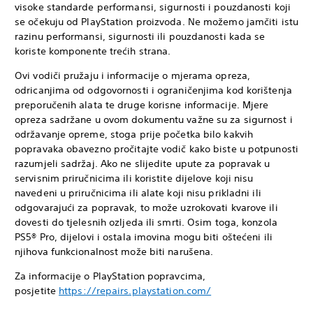
visoke standarde performansi, sigurnosti i pouzdanosti koji
se očekuju od PlayStation proizvoda. Ne možemo jamčiti istu
razinu performansi, sigurnosti ili pouzdanosti kada se
koriste komponente trećih strana.
Ovi vodiči pružaju i informacije o mjerama opreza,
odricanjima od odgovornosti i ograničenjima kod korištenja
preporučenih alata te druge korisne informacije. Mjere
opreza sadržane u ovom dokumentu važne su za sigurnost i
održavanje opreme, stoga prije početka bilo kakvih
popravaka obavezno pročitajte vodič kako biste u potpunosti
razumjeli sadržaj. Ako ne slijedite upute za popravak u
servisnim priručnicima ili koristite dijelove koji nisu
navedeni u priručnicima ili alate koji nisu prikladni ili
odgovarajući za popravak, to može uzrokovati kvarove ili
dovesti do tjelesnih ozljeda ili smrti. Osim toga, konzola
PS5® Pro, dijelovi i ostala imovina mogu biti oštećeni ili
njihova funkcionalnost može biti narušena.
Za informacije o PlayStation popravcima,
posjetite
https://repairs.playstation.com/