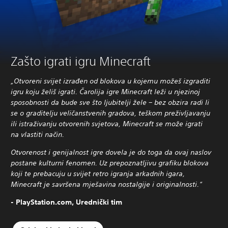
Zašto igrati igru Minecraft
„Otvoreni svijet izrađen od blokova u kojemu možeš izgraditi
igru koju želiš igrati. Čarolija igre Minecraft leži u njezinoj
sposobnosti da bude sve što ljubitelji žele – bez obzira radi li
se o graditelju veličanstvenih gradova, teškom preživljavanju
ili istraživanju otvorenih svjetova, Minecraft se može igrati
na vlastiti način.
Otvorenost i genijalnost igre dovela je do toga da ovaj naslov
postane kulturni fenomen. Uz prepoznatljivu grafiku blokova
koji te prebacuju u svijet retro igranja arkadnih igara,
Minecraft je savršena mješavina nostalgije i originalnosti.“
- PlayStation.com, Urednički tim