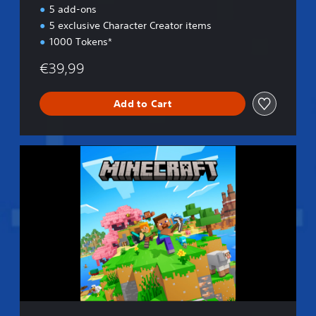
n
5 add-ons
5 exclusive Character Creator items
1000 Tokens*
€39,99
Add to Cart
S
t
a
n
d
a
r
d
E
d
i
t
i