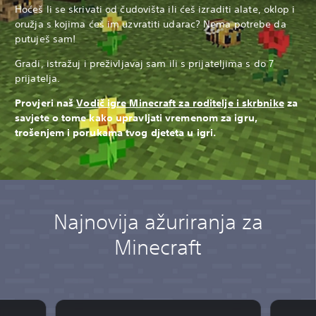
Hoćeš li se skrivati od čudovišta ili ćeš izraditi alate, oklop i
oružja s kojima ćeš im uzvratiti udarac? Nema potrebe da
putuješ sam!
Gradi, istražuj i preživljavaj sam ili s prijateljima s do 7
prijatelja.
Provjeri naš
Vodič igre Minecraft za roditelje i skrbnike
za
savjete o tome kako upravljati vremenom za igru,
trošenjem i porukama tvog djeteta u igri.
Najnovija ažuriranja za
Minecraft