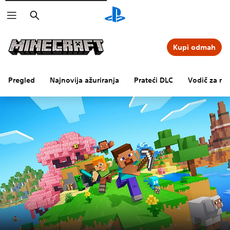
Pretraži
Kupi odmah
Pregled
Najnovija ažuriranja
Prateći DLC
Vodič za rod