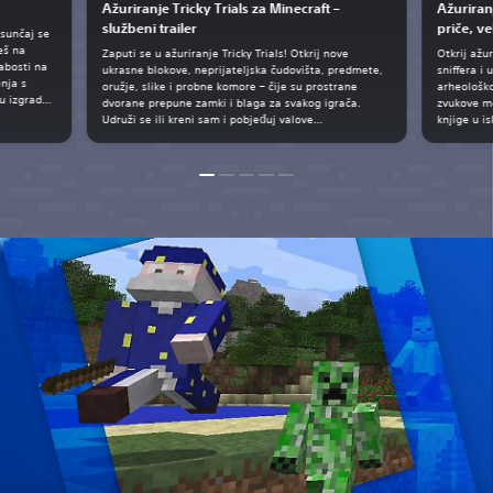
Ažuriranje Tricky Trials za Minecraft –
Ažuriran
službeni trailer
priče, ve
 sunčaj se
eš na
Zaputi se u ažuriranje Tricky Trials! Otkrij nove
Otkrij ažur
abosti na
ukrasne blokove, neprijateljska čudovišta, predmete,
sniffera i 
enja s
oružje, slike i probne komore – čije su prostrane
arheološko
u izgradnji
dvorane prepune zamki i blaga za svakog igrača.
zvukove mo
 viška
Udruži se ili kreni sam i pobjeđuj valove
knjige u is
nu geodu pa
neprijateljskih čudovišta, gradi s novim blokovima,
upotrebljavaj automatsku izradu, bori se s
čudovištima „breeze”, otključaj trezor i još mnogo
toga.