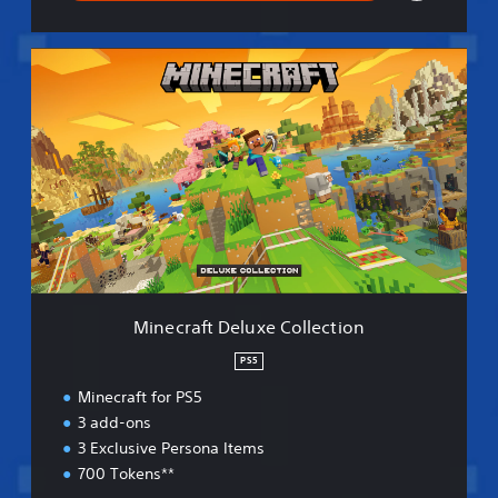
M
i
n
e
c
r
a
f
t
D
e
l
u
Minecraft Deluxe Collection
x
e
PS5
C
Minecraft for PS5
o
l
3 add-ons
l
3 Exclusive Persona Items
e
700 Tokens**
c