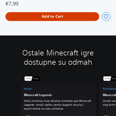
€7,99
Add to Cart
Ostale Minecraft igre
dostupne su odmah
Akcija
Pustolovi
Minecraft Legends
Minecra
Otkrij misterije nove akcijske strateške igre Minecraft
Istraži ra
Legends. Istraži nježnu zemlju bogatih resursa i
zlog Arch-
bujnih bioma na rubu uništenja.