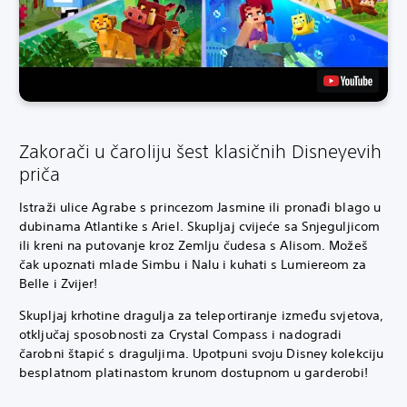
Zakorači u čaroliju šest klasičnih Disneyevih
priča
Istraži ulice Agrabe s princezom Jasmine ili pronađi blago u
dubinama Atlantike s Ariel. Skupljaj cvijeće sa Snjeguljicom
ili kreni na putovanje kroz Zemlju čudesa s Alisom. Možeš
čak upoznati mlade Simbu i Nalu i kuhati s Lumiereom za
Belle i Zvijer!
Skupljaj krhotine dragulja za teleportiranje između svjetova,
otključaj sposobnosti za Crystal Compass i nadogradi
čarobni štapić s draguljima. Upotpuni svoju Disney kolekciju
besplatnom platinastom krunom dostupnom u garderobi!