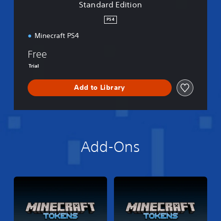
Standard Edition
o
n
PS4
Minecraft PS4
Free
Trial
Add to Library
Add-Ons