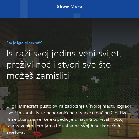
Show More
Što je igra Minecraft?
Istraži svoj jedinstveni svijet,
preživi noć i stvori sve što
možeš zamisliti
U igri Minecraft pustolovina započinje u tvojoj mašti. Izgradi
sve što zamisliš uz neograničene resurse u načinu Creative
ili se otisni na velike ekspedicije u načinu Survival i putuj
tajanstvenim zemljama i dubinama svojih beskonačnih
svjetova.