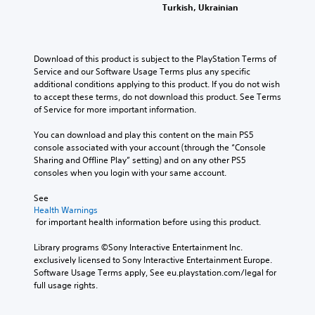
o
o
r
t
m
Turkish, Ukrainian
a
e
e
e
e
Y
n
s
s
a
b
o
s
n
e
s
y
u
e
o
t
i
c
Download of this product is subject to the PlayStation Terms of 
c
n
t
l
e
h
Service and our Software Usage Terms plus any specific 
a
d
i
a
r
o
additional conditions applying to this product. If you do not wish 
n
a
n
y
t
o
to accept these terms, do not download this product. See Terms 
s
n
c
o
o
s
of Service for more important information.
e
d
l
u
r
i
t
r
u
t
e
n
You can download and play this content on the main PS5 
t
e
d
,
a
g
console associated with your account (through the “Console 
h
c
e
o
d
a
Sharing and Offline Play” setting) and on any other PS5 
e
e
s
r
.
n
consoles when you login with your same account.
a
i
p
s
a
u
v
o
o
l
See 
d
e
V
k
m
t
Health Warnings
i
p
e
i
e
e
 for important health information before using this product.
o
r
n
s
r
r
o
e
d
e
u
n
Library programs ©Sony Interactive Entertainment Inc. 
u
s
i
m
a
a
exclusively licensed to Sony Interactive Entertainment Europe. 
t
e
a
a
t
Software Usage Terms apply, See eu.playstation.com/legal for 
l
p
t
l
p
i
full usage rights.
u
w
C
o
p
v
t
o
o
g
i
e
s
r