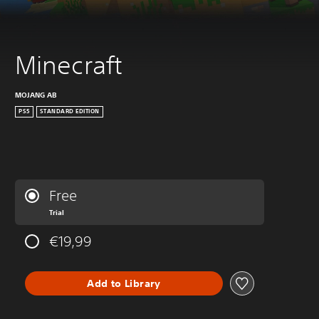
Minecraft
MOJANG AB
PS5
STANDARD EDITION
Free
Trial
€19,99
Add to Library