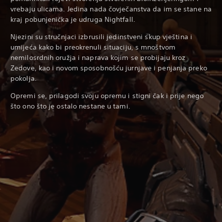
vrebaju ulicama. Jedina nada čovječanstva da im se stane na
kraj pobunjenička je udruga Nightfall.
Njezini su stručnjaci izbrusili jedinstveni skup vještina i
umijeća kako bi preokrenuli situaciju, s mnoštvom
nemilosrdnih oružja i naprava kojim se probijaju kroz
Zedove, kao i novom sposobnošću jurnjave i penjanja preko
pokolja.
Opremi se, prilagodi svoju opremu i stigni čak i prije nego
što ono što je ostalo nestane u tami.