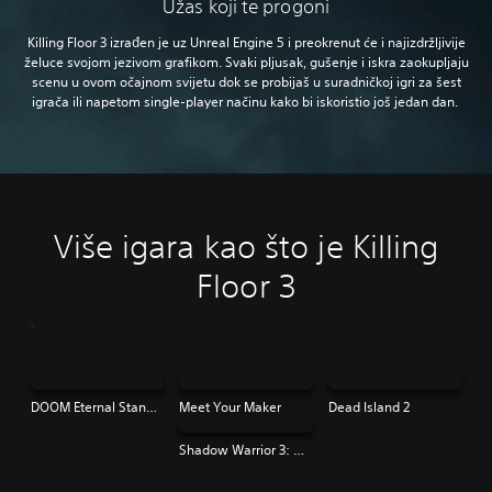
Užas koji te progoni
Killing Floor 3 izrađen je uz Unreal Engine 5 i preokrenut će i najizdržljivije
želuce svojom jezivom grafikom. Svaki pljusak, gušenje i iskra zaokupljaju
scenu u ovom očajnom svijetu dok se probijaš u suradničkoj igri za šest
igrača ili napetom single-player načinu kako bi iskoristio još jedan dan.
Više igara kao što je Killing
Floor 3
DOOM Eternal Standard Edition
Meet Your Maker
Dead Island 2
Shadow Warrior 3: Definitive Edition | PS4 & PS5