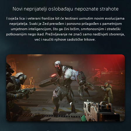
Novi neprijatelji oslobađaju nepoznate strahote
I svježa lica i veterani franšize bit će testirani uvrnutim novim evolucijama
neprijatelja. Svaki je Zed prerađen i ponovno prilagođen s pametnijom
umjetnom inteligencijom, što ga čini bržim, smrtonosnijim i strateški
potkovanijim nego ikad. Preživljavanje ne znači samo nadživjeti stvorenja,
već i naučiti njihove sadističke trikove.