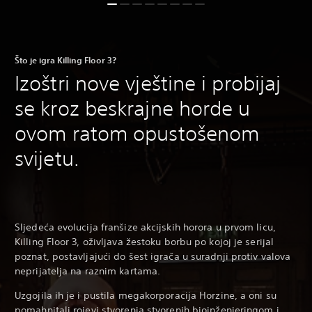
Što je igra Killing Floor 3?
Izoštri nove vještine i probijaj
se kroz beskrajne horde u
ovom ratom opustošenom
svijetu.
Sljedeća evolucija franšize akcijskih horora u prvom licu,
Killing Floor 3, oživljava žestoku borbu po kojoj je serijal
poznat, postavljajući do šest igrača u suradnji protiv valova
neprijatelja na raznim kartama.
Uzgojila ih je i pustila megakorporacija Horzine, a oni su
pomahnitali rojevi stvorenja stvorenih bioinženjeringom i