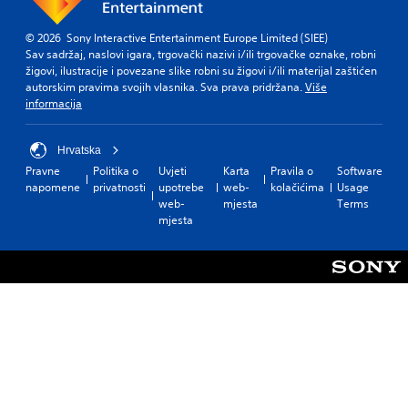
© 2026 Sony Interactive Entertainment Europe Limited (SIEE)
Sav sadržaj, naslovi igara, trgovački nazivi i/ili trgovačke oznake, robni
žigovi, ilustracije i povezane slike robni su žigovi i/ili materijal zaštićen
autorskim pravima svojih vlasnika. Sva prava pridržana.
Više
informacija
Hrvatska
Pravne
Politika o
Uvjeti
Karta
Pravila o
Software
napomene
privatnosti
upotrebe
web-
kolačićima
Usage
web-
mjesta
Terms
mjesta