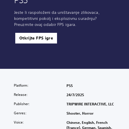
PS5
Jeste li raspoloženi da uništavanje zlikovaca,
kompetitivni pokolj i eksplozivnu suradnju?
Preuzmite ovaj odabir FPS igara.
Otkrijte FPS igre
Platform:
PS5
Release:
24/7/2025
Publisher:
TRIPWIRE INTERACTIVE, LLC
Genres:
Shooter, Horror
Voice:
Chinese, English, French
(France), German, Spanish,