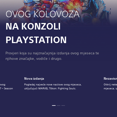
OVOG KOLOVOZA
NA KONZOLI
PLAYSTATION
Provjeri koja su najznačajnija izdanja ovog mjeseca te
njihove značajke, vodiče i drugo.
Nova izdanja
Nezavisn
 ovog
Pogledaj najveće nove naslove ovog mjeseca,
Otkrij nek
 7 – Season
uključujući MARVEL Tōkon: Fighting Souls.
mjeseca, u