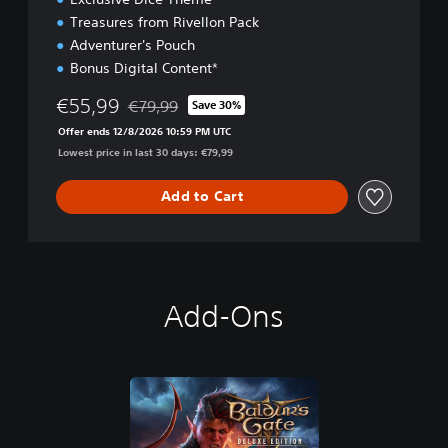
i
o
Treasures from Rivellon Pack
n
Adventurer's Pouch
Bonus Digital Content*
€55,99
€79,99
Save 30%
Discounted from original price of €79,99
Offer ends 12/8/2026 10:59 PM UTC
Lowest price in last 30 days: €79,99
Add to Cart
Add-Ons