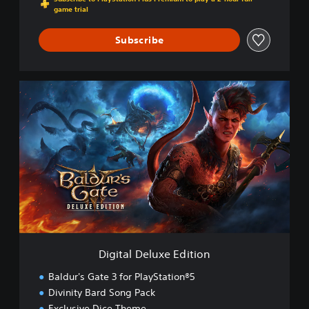
game trial
Subscribe
D
i
g
i
t
a
l
D
e
l
u
x
e
Digital Deluxe Edition
E
d
Baldur's Gate 3 for PlayStation®5
i
Divinity Bard Song Pack
t
Exclusive Dice Theme