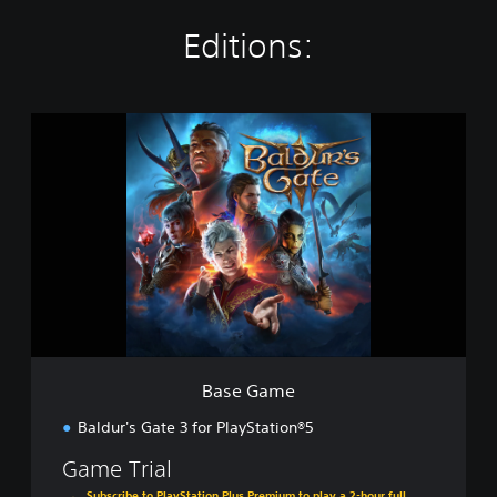
Editions:
B
a
s
e
G
a
m
e
Base Game
Baldur's Gate 3 for PlayStation®5
Game Trial
Subscribe to PlayStation Plus Premium to play a 2-hour full