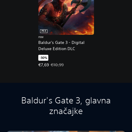
PS5
ITEM
Baldur's Gate 3 - Digital
Deluxe Edition DLC
-30%
Offer price, €7,69. Original price, €10,99.
€7,69
€10,99
Baldur's Gate 3, glavna
značajke