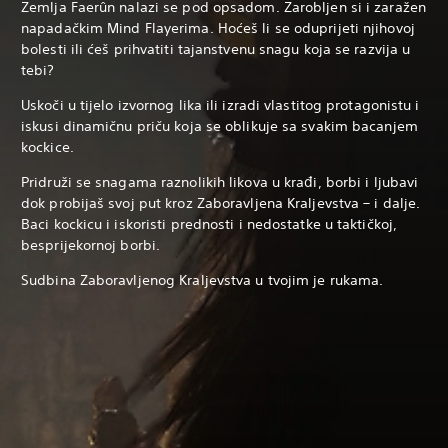
Zemlja Faerûn nalazi se pod opsadom. Zarobljen si i zaražen
napadačkim Mind Flayerima. Hoćeš li se oduprijeti njihovoj
bolesti ili ćeš prihvatiti tajanstvenu snagu koja se razvija u
tebi?
Uskoči u tijelo izvornog lika ili izradi vlastitog protagonistu i
iskusi dinamičnu priču koja se oblikuje sa svakim bacanjem
kockice.
Pridruži se snagama raznolikih likova u krađi, borbi i ljubavi
dok probijaš svoj put kroz Zaboravljena Kraljevstva – i dalje.
Baci kockicu i iskoristi prednosti i nedostatke u taktičkoj,
besprijekornoj borbi.
Sudbina Zaboravljenog Kraljevstva u tvojim je rukama.