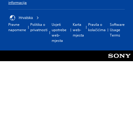
informacija
Hrvatska
Pravne
Politika o
Uvjeti
Karta
Pravila o
Software
napomene
privatnosti
upotrebe
web-
kolačićima
Usage
web-
mjesta
Terms
mjesta