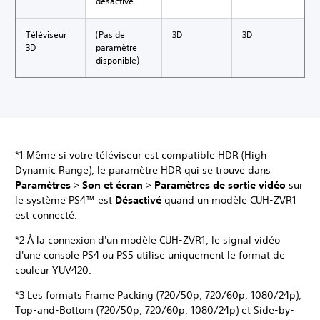
désactivé
Téléviseur
(Pas de
3D
3D
3D
paramètre
disponible)
*1 Même si votre téléviseur est compatible HDR (High
Dynamic Range), le paramètre HDR qui se trouve dans
Paramètres
>
Son et écran
>
Paramètres de sortie vidéo
sur
le système PS4™ est
Désactivé
quand un modèle CUH-ZVR1
est connecté.
*2 À la connexion d'un modèle CUH-ZVR1, le signal vidéo
d'une console PS4 ou PS5 utilise uniquement le format de
couleur YUV420.
*3 Les formats Frame Packing (720/50p, 720/60p, 1080/24p),
Top-and-Bottom (720/50p, 720/60p, 1080/24p) et Side-by-