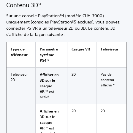
Contenu 3D
*3
Sur une console PlayStation®4 (modèle CUH-7000)
uniquement (consoles PlayStation®5 exclues), vous pouvez
connecter PS VR à un téléviseur 2D ou 3D. Le contenu 3D
s'affiche de la façon suivante :
Type de
Paramètre
Casque VR
Téléviseur
téléviseur
système
PS4™
Téléviseur
3D
Pas de
Afficher en
2D
contenu
3D sur le
affiché *
casque
5
VR
*
est
4
activé
2D
2D
Afficher en
3D sur le
casque
VR
*
est
4