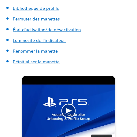
Bibliothèque de profils
Permuter des manettes
État d'activation/de désactivation
Luminosité de l'indicateur
Renommer la manette
Réinitialiser la manette