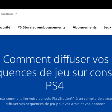
Assistance
curité
PS Store et remboursements
Abonnements
Jeux
Comment diffuser vos
quences de jeu sur cons
PS4
rez comment lier votre console PlayStation®4 à un compte de strea
diffuser vos séquences de jeu pour vos amis et vos abonnés.