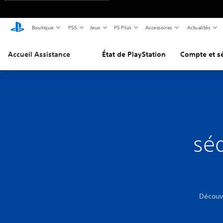
Boutique
PS5
Jeux
PS Plus
Accessoires
Actualités
Accueil Assistance
État de PlayStation
Compte et sé
sé
Découv