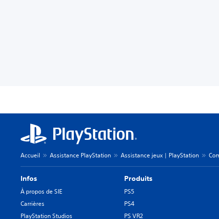
Accueil
Assistance PlayStation
Assistance jeux | PlayStation
Com
Infos
Produits
À propos de SIE
PS5
Carrières
PS4
PlayStation Studios
PS VR2