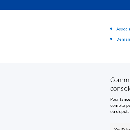
Associ
Démarre
Commen
consol
Pour lanc
compte po
ou depuis 
YouTub