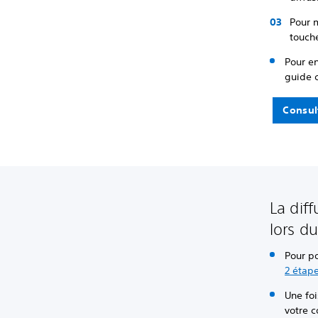
Pour m
touch
Pour en
guide 
Consul
La dif
lors d
Pour po
2 étape
Une foi
votre 