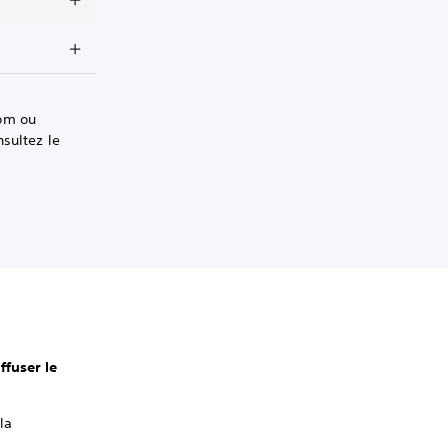
nom ou
sultez le
ffuser le
la