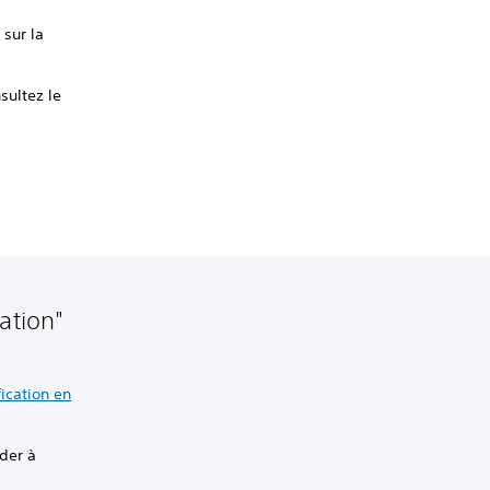
 sur la
sultez le
ation"
fication en
éder à